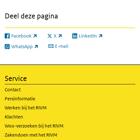
Deel deze pagina
Facebook
X
LinkedIn
(externe link)
(externe link)
(externe link)
E-mail
WhatsApp
(externe link)
Service
Contact
Persinformatie
Werken bij het RIVM
Klachten
Woo-verzoeken bij het RIVM
Zakendoen met het RIVM