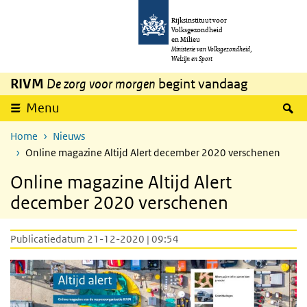
Overslaan en naar de inhoud gaan
Direct naar de hoofdnavigatie
Rijksinstituut voor
Volksgezondheid
en Milieu
Ministerie van Volksgezondheid,
Welzijn en Sport
RIVM
De zorg voor morgen
begint vandaag
Z
Menu
Home
Nieuws
Online magazine Altijd Alert december 2020 verschenen
Online magazine Altijd Alert
december 2020 verschenen
Publicatiedatum 21-12-2020 | 09:54