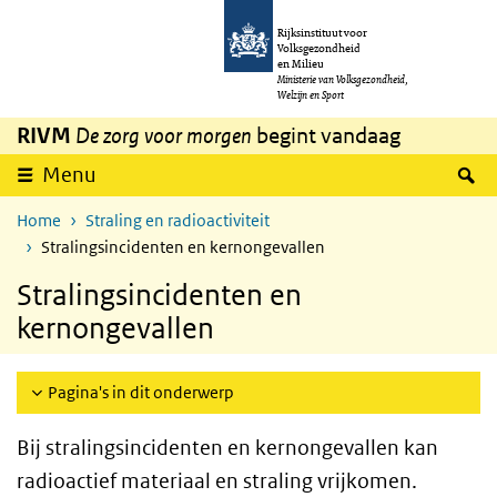
Overslaan en naar de inhoud gaan
Direct naar de hoofdnavigatie
Rijksinstituut voor
Volksgezondheid
en Milieu
Ministerie van Volksgezondheid,
Welzijn en Sport
RIVM
De zorg voor morgen
begint vandaag
Z
Menu
Home
Straling en radioactiviteit
Stralingsincidenten en kernongevallen
Stralingsincidenten en
kernongevallen
Pagina's in dit onderwerp
Bij stralingsincidenten en kernongevallen kan
radioactief materiaal en straling vrijkomen.