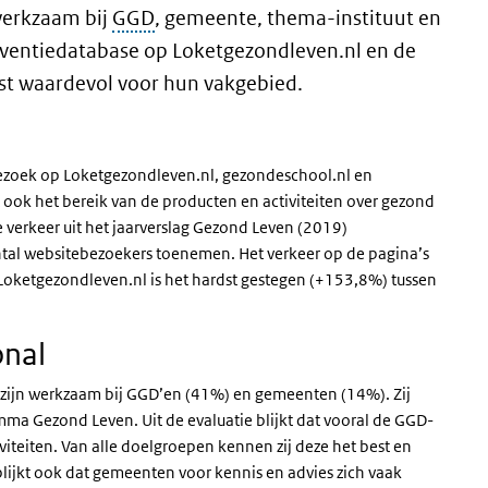
werkzaam bij
GGD
, gemeente, thema-instituut en
rventiedatabase op Loketgezondleven.nl en de
st waardevol voor hun vakgebied.
bezoek op Loketgezondleven.nl, gezondeschool.nl en
 ook het bereik van de producten en activiteiten over gezond
ne verkeer uit het jaarverslag Gezond Leven (2019)
ntal websitebezoekers toenemen. Het verkeer op de pagina’s
etgezondleven.nl is het hardst gestegen (+153,8%) tussen
onal
 zijn werkzaam bij GGD’en (41%) en gemeenten (14%). Zij
a Gezond Leven. Uit de evaluatie blijkt dat vooral de GGD-
iteiten. Van alle doelgroepen kennen zij deze het best en
blijkt ook dat gemeenten voor kennis en advies zich vaak