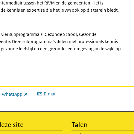
 intermediair tussen het RIVM en de gemeenten. Het is
e kennis en expertise die het RIVM ook op dit terrein biedt.
t vier subprogramma’s: Gezonde School, Gezonde
nte. Deze subprogramma’s delen met professionals kennis
gezonde leefstijl en een gezonde leefomgeving in de wijk, op
E-mail
WhatsApp
xterne link)
eze site
Talen