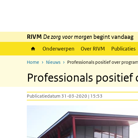
Overslaan en naar de inhoud gaan
Direct naar de hoofdnavigatie
RIVM
De zorg voor morgen
begint vandaag
Onderwerpen
Over RIVM
Publicaties
Home
Nieuws
Professionals positief over prog
Professionals positi
Publicatiedatum 31-03-2020 | 15:53