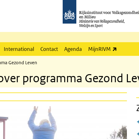
Rijksinstituut voor Volksgezondhe
en Milieu
Ministerie van Volksgezondheid,
Welzijn en Sport
(externe l
International
Contact
Agenda
MijnRIVM
ramma Gezond Leven
ef over programma Gezond L