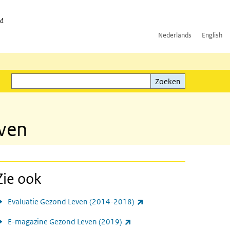
id
Nederlands
English
Zoeken
ink)
Zoeken
even
Zie ook
(externe link)
Evaluatie Gezond Leven (2014-2018)
(externe link)
E-magazine Gezond Leven (2019)