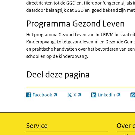
direct richten tot de GGD’en. Hierdoor fungeren zij als
daardoor belangrijk dat GGD’en goed bekend zijn met d
Programma Gezond Leven
Het programma Gezond Leven van het RIVM bestaat ui
Kinderopvang, Loketgezondleven.nl en Gezonde Gemee
en praktische handvatten over het bevorderen van een 
school en op de kinderopvang.
Deel deze pagina
Facebook
X
LinkedIn
(externe link)
(externe link)
(externe link)
(e
Service
Over d