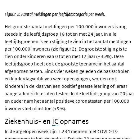
Einde van interactieve grafiek.
Figuur 2: Aantal meldingen per leeftijdscategorie per week.
Het grootste aantal meldingen per 100.000 inwoners is nog
steeds in de leeftijdsgroep 18 tot en met 24 jaar. In alle
leeftijdsgroepen is een stijging te zien in het aantal meldingen
per 100.000 inwoners (zie figuur 2). De grootste stijging is te
zien onder kinderen van 0 tot en met 12 jaar (+35%). Deze
leeftijdsgroep heeft ook de grootste toename in het aantal
afgenomen testen. Sinds vier weken geleden de basisscholen
en kinderdagverblijven weer open gingen, worden ook
kinderen in de klas van een positief geteste leerling of leraar
aangeraden zich te laten testen. In de leeftijdsgroep van 70 jaar
en ouder nam het aantal positieve coronatesten per 100.000
inwoners het minst toe (+9%).
Ziekenhuis- en
IC
opnames
In de afgelopen week zijn 1.234 mensen met COVID-19
opgenomen in het ziekenhuis. Dat zijn 20 meer opnames dan