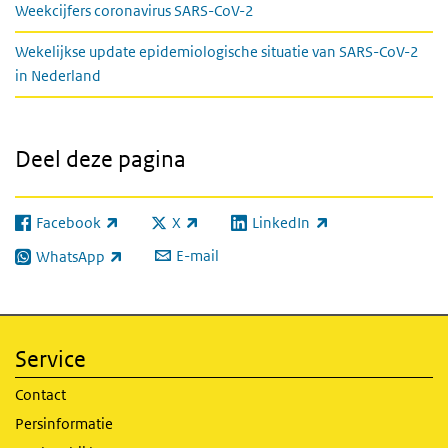
Weekcijfers coronavirus SARS-CoV-2
Wekelijkse update epidemiologische situatie van SARS-CoV-2
in Nederland
Deel deze pagina
Facebook
X
LinkedIn
(externe link)
(externe link)
(externe link)
E-mail
WhatsApp
(externe link)
Service
Contact
Persinformatie