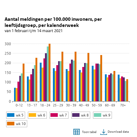
Aantal meldingen per 100.000 inwoners, per leefti
Grafiek 14 maart
Sla de grafiek 'Aantal meldingen per 100.000 inwoners, per leefti
Aantal meldingen per 100.000 inwoners, per
leeftijdsgroep, per kalenderweek
Staaf grafiek met 6 reeksen.
van 1 februari t/m 14 maart 2021
van 1 februari t/m 14 maart 2021
Bekijk als data tabel.
300
De grafiek heeft 1 X-as die categories weergeeft.
250
De grafiek heeft 1 Y-as die values weergeeft.
200
150
100
50
0
0-12
13 - 17
18 - 24
25 - 29
30 - 39
40 - 49
50 - 59
60 - 69
70+
wk 5
wk 6
wk 7
wk 8
wk 9
wk 10
Download data
Toon tabel