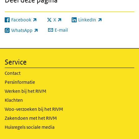
Deel deze pagina
Facebook
X
LinkedIn
(externe link)
(externe link)
(externe link)
E-mail
WhatsApp
(externe link)
Service
Contact
Persinformatie
Werken bij het RIVM
Klachten
Woo-verzoeken bij het RIVM
Zakendoen met het RIVM
Huisregels sociale media