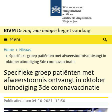
Overslaan en naar de inhoud gaan
Direct naar de hoofdnavigatie
Rijksinstituut voor
Volksgezondheid
en Milieu
Ministerie van Volksgezondheid,
Welzijn en Sport
RIVM
De zorg voor morgen
begint vandaag
Z
Menu
Home
Nieuws
Specifieke groep patiënten met afweerstoornis ontvangt in
oktober uitnodiging 3de coronavaccinatie
Specifieke groep patiënten met
afweerstoornis ontvangt in oktober
uitnodiging 3de coronavaccinatie
Publicatiedatum 04-10-2021 | 12:30