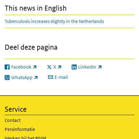
This news in English
Tuberculosis increases slightly in the Netherlands
Deel deze pagina
Facebook
X
LinkedIn
(externe link)
(externe link)
(externe link)
E-mail
WhatsApp
(externe link)
Service
Contact
Persinformatie
Werken bij het RIVM