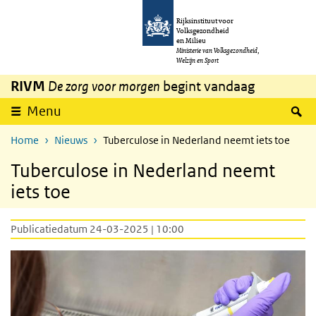
Overslaan en naar de inhoud gaan
Direct naar de hoofdnavigatie
Rijksinstituut voor
Volksgezondheid
en Milieu
Ministerie van Volksgezondheid,
Welzijn en Sport
RIVM
De zorg voor morgen
begint vandaag
Z
Menu
Home
Nieuws
Tuberculose in Nederland neemt iets toe
Tuberculose in Nederland neemt
iets toe
Publicatiedatum 24-03-2025 | 10:00