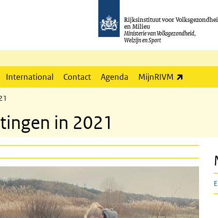
Rijksinstituut voor Volksgezondhe
en Milieu
Ministerie van Volksgezondheid,
Welzijn en Sport
(externe l
International
Contact
Agenda
MijnRIVM
021
etingen in 2021
E