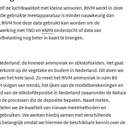
f de luchtkwaliteit met kleine sensoren. RIVM werkt in deze
. De gebruikte meetapparatuur is minder nauwkeurig dan
t RIVM hoe deze data gebruikt kan worden om de
enwerking met TNO en
KNMI
onderzocht of data van
fbelasting nog beter in kaart te brengen.
Nederland: de hoeveel ammoniak en stikstofoxiden. Het gaat
eerkomt op de vegetatie en bodem in Nederland. Dit doen we
over het hele land. Zo meet het RIVM ammoniak in ruim 80
t volgen van trends, het ijken van de modelberekeningen en
d van de stikstofdepositie in Nederland (waaronder de Natura
de processen die de depositie bepalen. Naast meten,
delen we de kwaliteit van nieuwe meetmethoden en
ebruiken. We werken hierbij samen met verschillende
is belangrijk omdat we hiermee de beschikbare kennis over de