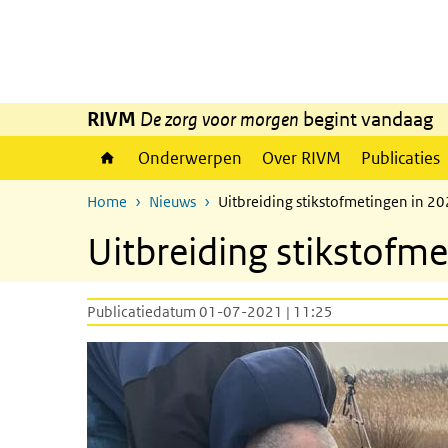
Overslaan en naar de inhoud gaan
Direct naar de hoofdnavigatie
RIVM
De zorg voor morgen
begint vandaag
Onderwerpen
Over RIVM
Publicaties
Home
Nieuws
Uitbreiding stikstofmetingen in 2
Uitbreiding stikstofm
Publicatiedatum 01-07-2021 | 11:25