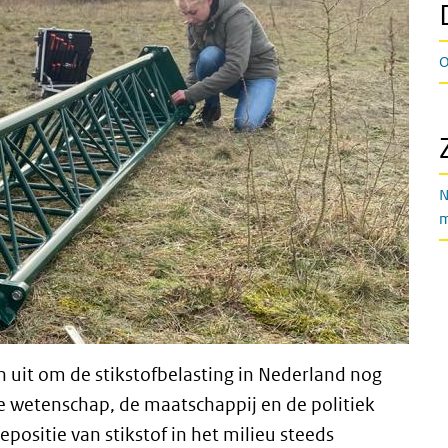
O
N
m
n uit om de stikstofbelasting in Nederland nog
e wetenschap, de maatschappij en de politiek
positie van stikstof in het milieu steeds