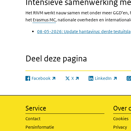
Intensieve samenwerking met 
Het RIVM werkt nauw samen met onder meer GGD’en, h
het
Erasmus MC
, nationale overheden en internationa
08-05-2026: Update hantavirus: derde testuitsla
Deel deze pagina
Facebook
X
LinkedIn
(externe link)
(externe link)
(externe link)
(e
Service
Over d
Contact
Cookies
Persinformatie
Privacy