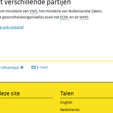
verschillende partijen
et ministerie van
VWS
, het minsterie van Buitenlandse Zaken,
le gezondheidsorganisaties zoals het
ECDC
en de
WHO
.
g ook negatief
E-mail
WhatsApp
xterne link)
eze site
Talen
English
Nederlands