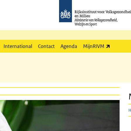
Rijksinstituut voor Volksgezondhe
en Milieu
Ministerie van Volksgezondheid,
Welzijn en Sport
(externe l
International
Contact
Agenda
MijnRIVM
H