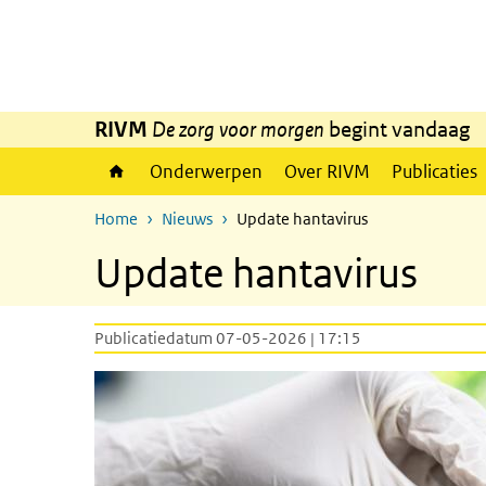
Overslaan en naar de inhoud gaan
Direct naar de hoofdnavigatie
RIVM
De zorg voor morgen
begint vandaag
Onderwerpen
Over RIVM
Publicaties
Home
Nieuws
Update hantavirus
Update hantavirus
Publicatiedatum 07-05-2026 | 17:15