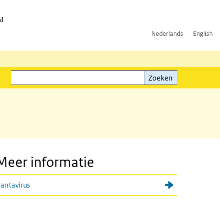
id
Nederlands
English
Zoeken
ink)
Zoeken
Meer informatie
antavirus