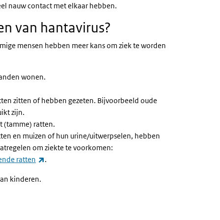
eel nauw contact met elkaar hebben.
en van hantavirus?
. Sommige mensen hebben meer kans om ziek te worden
ilanden wonen.
ten zitten of hebben gezeten. Bijvoorbeeld oude
kt zijn.
t (tamme) ratten.
ten en muizen of hun urine/uitwerpselen, hebben
aatregelen om ziekte te voorkomen:
(externe link)
ende ratten
.
dan kinderen.