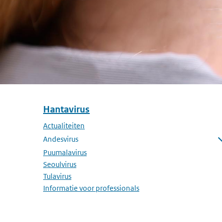
Hantavirus
Overslaan menu Hantavirus
Actualiteiten
Andesvirus
Submenu openen
Puumalavirus
Seoulvirus
Tulavirus
Informatie voor professionals