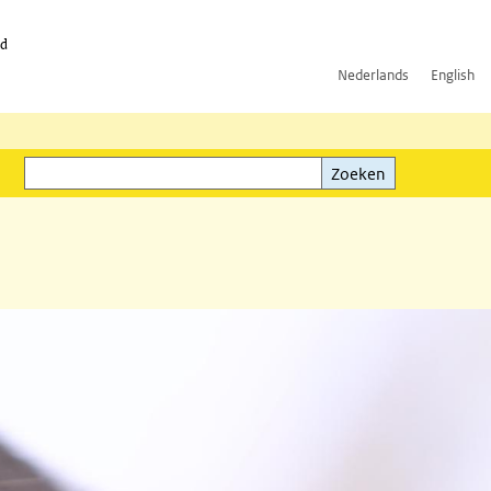
id
Nederlands
English
Zoeken
ink)
Zoeken