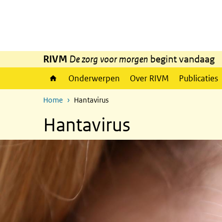
Overslaan en naar de inhoud gaan
Direct naar de hoofdnavigatie
RIVM
De zorg voor morgen
begint vandaag
Onderwerpen
Over RIVM
Publicaties
Home
Hantavirus
Hantavirus