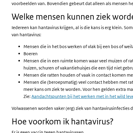
voorbeelden van. Bovendien gebeurt dat alleen als mensen h
Welke mensen kunnen ziek word
Iedereen kan hantavirus krijgen, al is die kans is erg klein
van hantavirus:
Mensen die in het bos werken of vlak bij een bos of we
Boeren
Mensen die in een ruimte komen waar veel muizen of rat
huizen, schuren of vakantiehuisjes die een tijd niet gebrui
Mensen die ratten houden of vaak in contact komen me
Mensen die (beroepsmatig) veel contact hebben met rat
meer kans om ziek te worden. Voor hen gelden extra m
Zie:
Aandachtspunten bij het werken met in het wild lev
Volwassenen worden vaker (erg) ziek van hantavirusinfecties 
Hoe voorkom ik hantavirus?
Er is geen vaccin tegen hantavirussen.