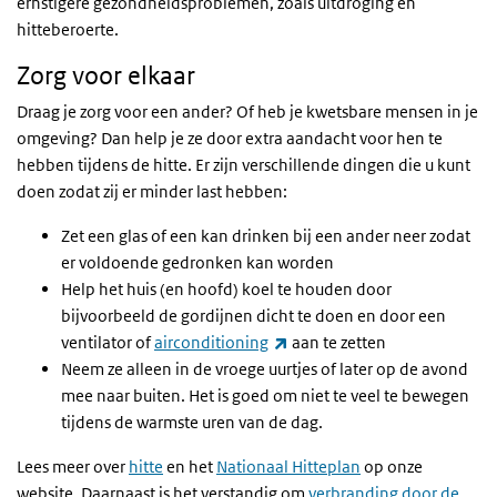
ernstigere gezondheidsproblemen, zoals uitdroging en
hitteberoerte.
Zorg voor elkaar
Draag je zorg voor een ander? Of heb je kwetsbare mensen in je
omgeving? Dan help je ze door extra aandacht voor hen te
hebben tijdens de hitte. Er zijn verschillende dingen die u kunt
doen zodat zij er minder last hebben:
Zet een glas of een kan drinken bij een ander neer zodat
er voldoende gedronken kan worden
Help het huis (en hoofd) koel te houden door
bijvoorbeeld de gordijnen dicht te doen en door een
(externe link)
ventilator of
airconditioning
aan te zetten
Neem ze alleen in de vroege uurtjes of later op de avond
mee naar buiten. Het is goed om niet te veel te bewegen
tijdens de warmste uren van de dag.
Lees meer over
hitte
en het
Nationaal Hitteplan
op onze
website. Daarnaast is het verstandig om
verbranding door de