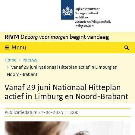
Overslaan en naar de inhoud gaan
Direct naar de hoofdnavigatie
Rijksinstituut voor
Volksgezondheid
en Milieu
Ministerie van Volksgezondheid,
Welzijn en Sport
RIVM
De zorg voor morgen
begint vandaag
Z
Menu
Home
Nieuws
Vanaf 29 juni Nationaal Hitteplan actief in Limburg en
Noord-Brabant
Vanaf 29 juni Nationaal Hitteplan
actief in Limburg en Noord-Brabant
Publicatiedatum 27-06-2025 | 13:00