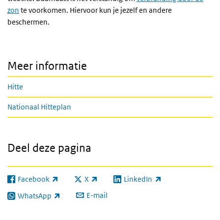
zon
te voorkomen. Hiervoor kun je jezelf en andere
beschermen.
Meer informatie
Hitte
Nationaal Hitteplan
Deel deze pagina
Facebook
X
LinkedIn
(externe link)
(externe link)
(externe link)
E-mail
WhatsApp
(externe link)