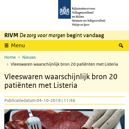
Overslaan en naar de inhoud gaan
Direct naar de hoofdnavigatie
Rijksinstituut voor
Volksgezondheid
en Milieu
Ministerie van Volksgezondheid,
Welzijn en Sport
RIVM
De zorg voor morgen
begint vandaag
Z
Menu
Home
Nieuws
Vleeswaren waarschijnlijk bron 20 patiënten met Listeria
Vleeswaren waarschijnlijk bron 20
patiënten met Listeria
Publicatiedatum 04-10-2019 | 11:48