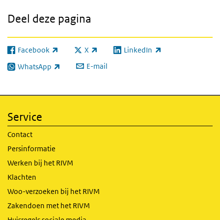
Deel deze pagina
Facebook
X
LinkedIn
(externe link)
(externe link)
(externe link)
E-mail
WhatsApp
(externe link)
Service
Contact
Persinformatie
Werken bij het RIVM
Klachten
Woo-verzoeken bij het RIVM
Zakendoen met het RIVM
Huisregels sociale media