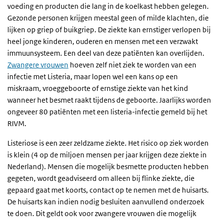
voeding en producten die lang in de koelkast hebben gelegen.
Gezonde personen krijgen meestal geen of milde klachten, die
lijken op griep of buikgriep. De ziekte kan ernstiger verlopen bij
heel jonge kinderen, ouderen en mensen met een verzwakt
immuunsysteem. Een deel van deze patiënten kan overlijden.
Zwangere vrouwen
hoeven zelf niet ziek te worden van een
infectie met Listeria, maar lopen wel een kans op een
miskraam, vroeggeboorte of ernstige ziekte van het kind
wanneer het besmet raakt tijdens de geboorte. Jaarlijks worden
ongeveer 80 patiënten met een listeria-infectie gemeld bij het
RIVM.
L
isteriose
is
een zeer zeldzame ziekte. Het risico op ziek worden
is
klein
(4 op de miljoen mensen per jaar krijgen deze ziekte in
Nederland)
. Mensen die mogelijk besmette producten hebben
gegeten, wordt geadviseerd om alleen bij flinke ziekte, die
gepaard gaat met koorts, contact op te nemen met de huisarts.
De huisarts kan indien nodig besluiten aanvullend onderzoek
te doen. Dit geldt ook voor zwangere vrouwen
die mogelijk