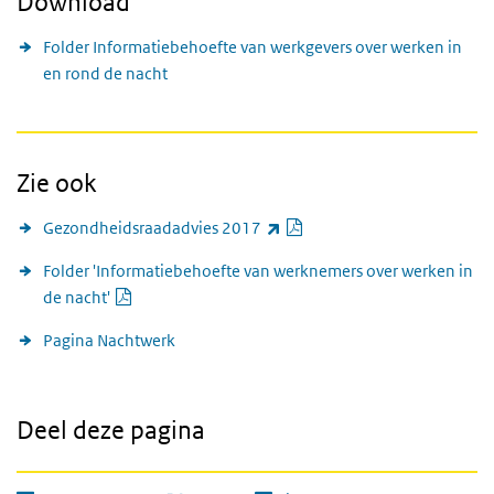
Download
Folder Informatiebehoefte van werkgevers over werken in
en rond de nacht
Zie ook
PDF document
(externe link)
Gezondheidsraadadvies 2017
Folder 'Informatiebehoefte van werknemers over werken in
PDF document
de nacht'
Pagina Nachtwerk
Deel deze pagina