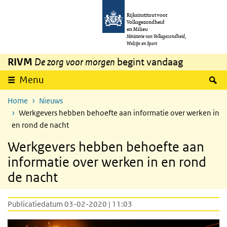
Overslaan en naar de inhoud gaan
Direct naar de hoofdnavigatie
Rijksinstituut voor
Volksgezondheid
en Milieu
Ministerie van Volksgezondheid,
Welzijn en Sport
RIVM
De zorg voor morgen
begint vandaag
Z
Menu
Home
Nieuws
Werkgevers hebben behoefte aan informatie over werken in
en rond de nacht
Werkgevers hebben behoefte aan
informatie over werken in en rond
de nacht
Publicatiedatum 03-02-2020 | 11:03