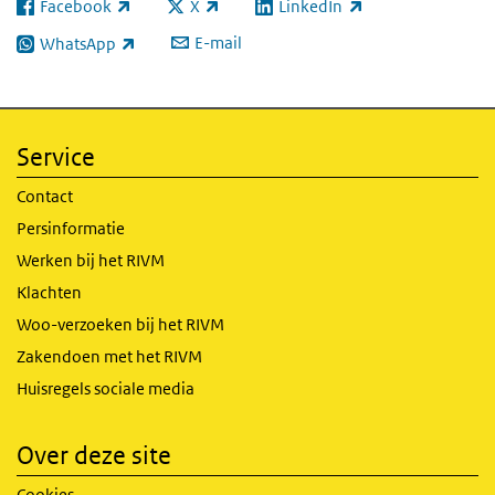
Facebook
X
LinkedIn
(externe link)
(externe link)
(externe link)
E-mail
WhatsApp
(externe link)
Service
Contact
Persinformatie
Werken bij het RIVM
Klachten
Woo-verzoeken bij het RIVM
Zakendoen met het RIVM
Huisregels sociale media
Over deze site
Cookies