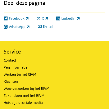
Deel deze pagina
Facebook
X
LinkedIn
(externe link)
(externe link)
(externe link)
E-mail
WhatsApp
(externe link)
Service
Contact
Persinformatie
Werken bij het RIVM
Klachten
Woo-verzoeken bij het RIVM
Zakendoen met het RIVM
Huisregels sociale media