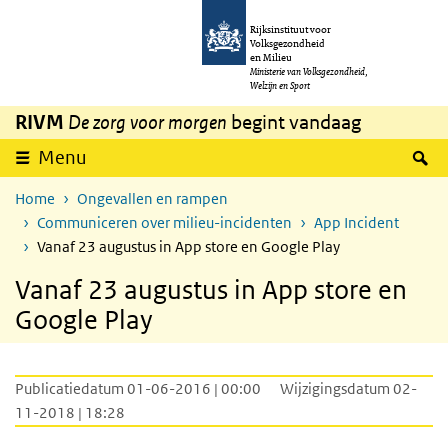
Overslaan en naar de inhoud gaan
Direct naar de hoofdnavigatie
Rijksinstituut voor
Volksgezondheid
en Milieu
Ministerie van Volksgezondheid,
Welzijn en Sport
RIVM
De zorg voor morgen
begint vandaag
Z
Menu
Home
Ongevallen en rampen
Communiceren over milieu-incidenten
App Incident
Vanaf 23 augustus in App store en Google Play
Vanaf 23 augustus in App store en
Google Play
Publicatiedatum 01-06-2016 | 00:00
Wijzigingsdatum 02-
11-2018 | 18:28