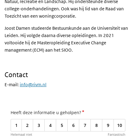
Natuur, recreatie en Landschap.
Hij ondersteunde diverse
college-onderhandelingen. Ook was hij lid van de Raad van
Toezicht van een woningcorporatie.
Joost Damen studeerde Bestuurskunde aan de Universiteit van
Leiden. Hij volgde daarna diverse opleidingen. In 2021
voltooide hij de Masteropleiding Executive Change
management (ECM) aan het SIOO.
Contact
E-mail:
info@rivm.nl
*
Heeft deze informatie u geholpen?
1
2
3
4
5
6
7
8
9
10
Helemaal niet
Fantastisch