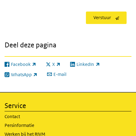
Verstuur
Deel deze pagina
Facebook
X
LinkedIn
(externe link)
(externe link)
(externe link)
E-mail
WhatsApp
(externe link)
Service
Contact
Persinformatie
Werken bij het RIVM