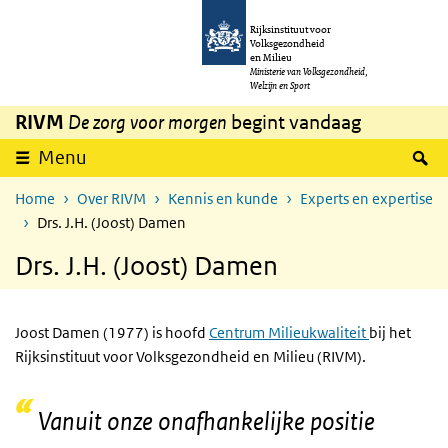
Overslaan en naar de inhoud gaan
Direct naar de hoofdnavigatie
Rijksinstituut voor
Volksgezondheid
en Milieu
Ministerie van Volksgezondheid,
Welzijn en Sport
RIVM
De zorg voor morgen
begint vandaag
Z
Menu
Home
Over RIVM
Kennis en kunde
Experts en expertise
Drs. J.H. (Joost) Damen
Drs. J.H. (Joost) Damen
Joost Damen (1977) is hoofd
Centrum Milieukwaliteit
bij het
Rijksinstituut voor Volksgezondheid en Milieu (RIVM).
Vanuit onze onafhankelijke positie