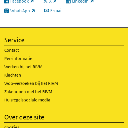
Facebook
X
LinkedIn
(externe link)
(externe link)
(externe link)
E-mail
WhatsApp
(externe link)
Service
Contact
Persinformatie
Werken bij het RIVM
Klachten
Woo-verzoeken bij het RIVM
Zakendoen met het RIVM
Huisregels sociale media
Over deze site
Cookies