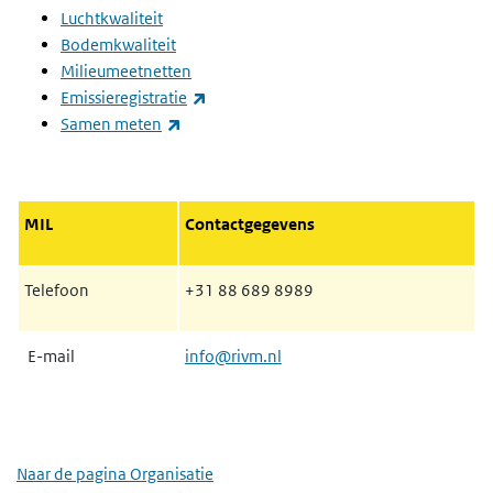
Luchtkwaliteit
Bodemkwaliteit
Milieumeetnetten
(externe link)
Emissieregistratie
(externe link)
Samen meten
MIL
Contactgegevens
Telefoon
+31
88 689 8989
E-mail
info@rivm.nl
Naar de pagina Organisatie