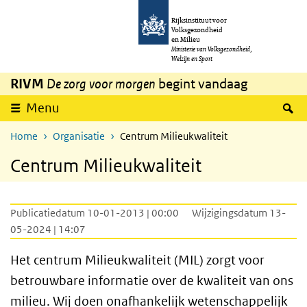
Overslaan en naar de inhoud gaan
Direct naar de hoofdnavigatie
Rijksinstituut voor
Volksgezondheid
en Milieu
Ministerie van Volksgezondheid,
Welzijn en Sport
RIVM
De zorg voor morgen
begint vandaag
Z
Menu
Home
Organisatie
Centrum Milieukwaliteit
Centrum Milieukwaliteit
Publicatiedatum 10-01-2013 | 00:00
Wijzigingsdatum 13-
05-2024 | 14:07
Het centrum Milieukwaliteit (MIL) zorgt voor
betrouwbare informatie over de kwaliteit van ons
milieu. Wij doen onafhankelijk wetenschappelijk