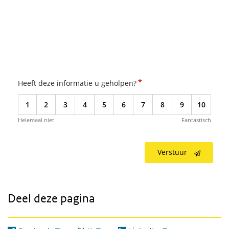
*
Heeft deze informatie u geholpen?
1
2
3
4
5
6
7
8
9
10
Helemaal niet
Fantastisch
Verstuur
Deel deze pagina