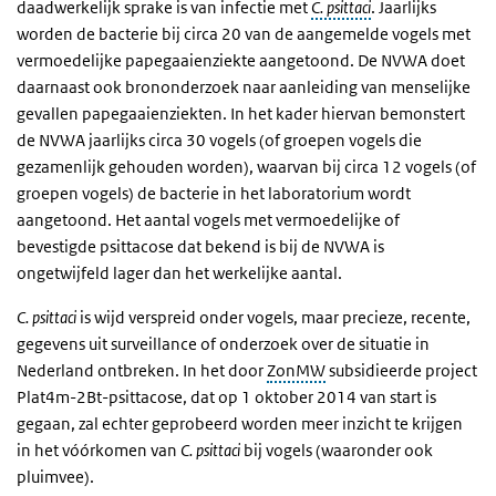
daadwerkelijk sprake is van infectie met
C. psittaci
. Jaarlijks
worden de bacterie bij circa 20 van de aangemelde vogels met
vermoedelijke papegaaienziekte aangetoond. De NVWA doet
daarnaast ook brononderzoek naar aanleiding van menselijke
gevallen papegaaienziekten. In het kader hiervan bemonstert
de NVWA jaarlijks circa 30 vogels (of groepen vogels die
gezamenlijk gehouden worden), waarvan bij circa 12 vogels (of
groepen vogels) de bacterie in het laboratorium wordt
aangetoond. Het aantal vogels met vermoedelijke of
bevestigde psittacose dat bekend is bij de NVWA is
ongetwijfeld lager dan het werkelijke aantal.
C. psittaci
is wijd verspreid onder vogels, maar precieze, recente,
gegevens uit surveillance of onderzoek over de situatie in
Nederland ontbreken. In het door
ZonMW
subsidieerde project
Plat4m-2Bt-psittacose, dat op 1 oktober 2014 van start is
gegaan, zal echter geprobeerd worden meer inzicht te krijgen
in het vóórkomen van
C. psittaci
bij vogels (waaronder ook
pluimvee).