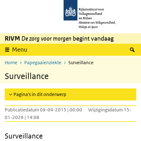
Overslaan en naar de inhoud gaan
Direct naar de hoofdnavigatie
Rijksinstituut voor
Volksgezondheid
en Milieu
Ministerie van Volksgezondheid,
Welzijn en Sport
RIVM
De zorg voor morgen
begint vandaag
Z
Menu
Home
Papegaaienziekte
Surveillance
Surveillance
Pagina's in dit onderwerp
Publicatiedatum 09-04-2015 | 00:00
Wijzigingsdatum 15-
01-2026 | 14:08
Surveillance