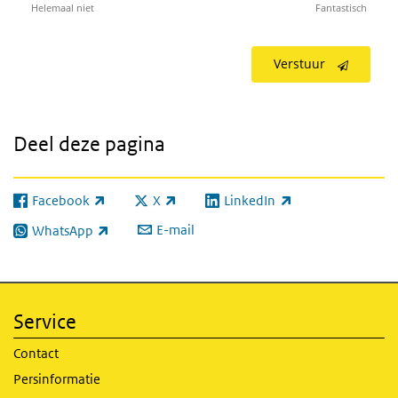
Helemaal niet
Fantastisch
Verstuur
Deel deze pagina
Facebook
X
LinkedIn
(externe link)
(externe link)
(externe link)
E-mail
WhatsApp
(externe link)
Service
Contact
Persinformatie