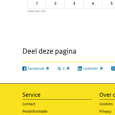
1
2
3
4
5
Helemaal niet
Deel deze pagina
Facebook
X
LinkedIn
(externe link)
(externe link)
(externe link)
(e
Service
Over d
Contact
Cookies
Persinformatie
Privacy