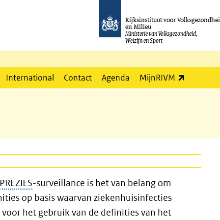
Rijksinstituut voor Volksgezondhe
en Milieu
Ministerie van Volksgezondheid,
Welzijn en Sport
(externe l
International
Contact
Agenda
MijnRIVM
PREZIES
-surveillance is het van belang om
ities op basis waarvan ziekenhuisinfecties
voor het gebruik van de definities van het