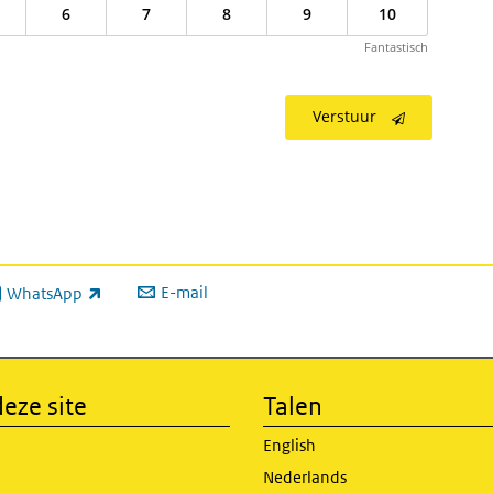
6
7
8
9
10
Fantastisch
Verstuur
E-mail
WhatsApp
xterne link)
eze site
Talen
English
Nederlands