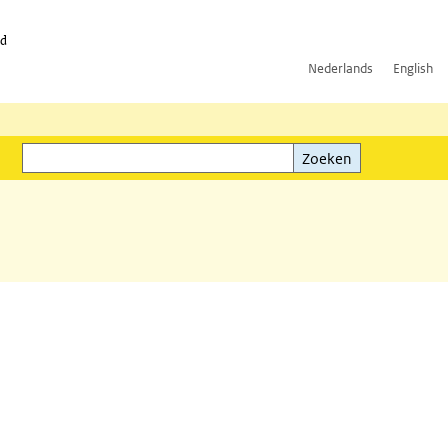
id
Nederlands
English
Zoeken
ink)
Zoeken