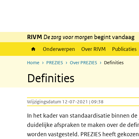
Overslaan en naar de inhoud gaan
Direct naar de hoofdnavigatie
RIVM
De zorg voor morgen
begint vandaag
Onderwerpen
Over RIVM
Publicaties
Home
PREZIES
Over PREZIES
Definities
Definities
Wijzigingsdatum 12-07-2021 | 09:38
In het kader van standaardisatie binnen de
duidelijke afspraken te maken over de defin
worden vastgesteld. PREZIES heeft gekozen 