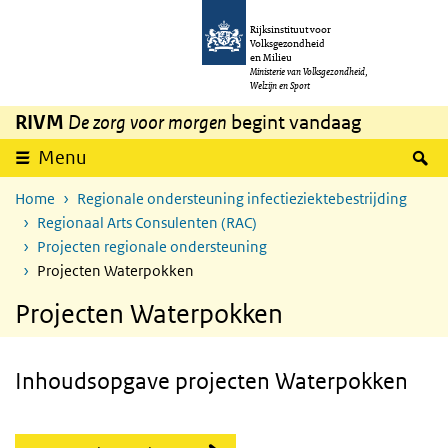
Overslaan en naar de inhoud gaan
Direct naar de hoofdnavigatie
Rijksinstituut voor
Volksgezondheid
en Milieu
Ministerie van Volksgezondheid,
Welzijn en Sport
RIVM
De zorg voor morgen
begint vandaag
Z
Menu
Home
Regionale ondersteuning infectieziektebestrijding
Regionaal Arts Consulenten (RAC)
Projecten regionale ondersteuning
Projecten Waterpokken
Projecten Waterpokken
Inhoudsopgave projecten Waterpokken
Skip Inhoudsopgave projecten Waterpokken