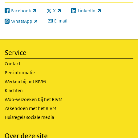
Facebook
X
LinkedIn
(externe link)
(externe link)
(externe link)
E-mail
WhatsApp
(externe link)
Service
Contact
Persinformatie
Werken bij het RIVM
Klachten
Woo-verzoeken bij het RIVM
Zakendoen met het RIVM
Huisregels sociale media
Over deze site