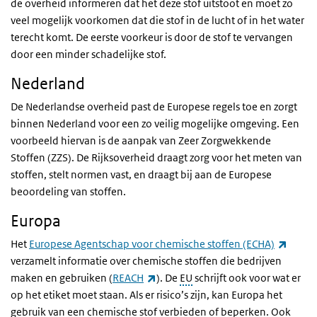
de overheid informeren dat het deze stof uitstoot en moet zo
veel mogelijk voorkomen dat die stof in de lucht of in het water
terecht komt. De eerste voorkeur is door de stof te vervangen
door een minder schadelijke stof.
Nederland
De Nederlandse overheid past de Europese regels toe en zorgt
binnen Nederland voor een zo veilig mogelijke omgeving. Een
voorbeeld hiervan is de aanpak van Zeer Zorgwekkende
Stoffen (ZZS). De Rijksoverheid draagt zorg voor het meten van
stoffen, stelt normen vast, en draagt bij aan de Europese
beoordeling van stoffen.
Europa
(exter
Het
Europese Agentschap voor chemische stoffen (ECHA)
verzamelt informatie over chemische stoffen die bedrijven
(externe link)
maken en gebruiken (
REACH
). De
EU
schrijft ook voor wat er
op het etiket moet staan. Als er risico’s zijn, kan Europa het
gebruik van een chemische stof verbieden of beperken. Ook