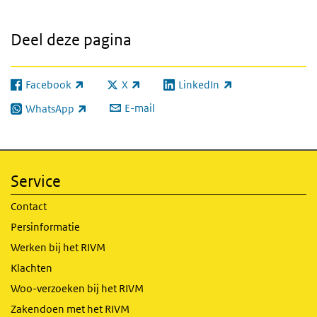
Deel deze pagina
Facebook
X
LinkedIn
(externe link)
(externe link)
(externe link)
E-mail
WhatsApp
(externe link)
Service
Contact
Persinformatie
Werken bij het RIVM
Klachten
Woo-verzoeken bij het RIVM
Zakendoen met het RIVM