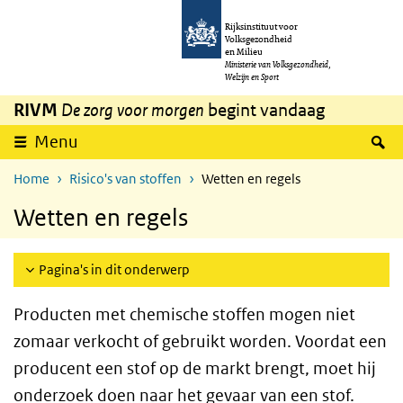
Overslaan en naar de inhoud gaan
Direct naar de hoofdnavigatie
Rijksinstituut voor
Volksgezondheid
en Milieu
Ministerie van Volksgezondheid,
Welzijn en Sport
RIVM
De zorg voor morgen
begint vandaag
Z
Menu
Home
Risico's van stoffen
Wetten en regels
Wetten en regels
Pagina's in dit onderwerp
Producten met chemische stoffen mogen niet
zomaar verkocht of gebruikt worden. Voordat een
producent een stof op de markt brengt, moet hij
onderzoek doen naar het gevaar van een stof.