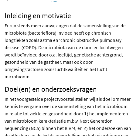
Inleiding en motivatie
Er zijn steeds meer aanwijzingen dat de samenstelling van de
microbiota (bacterieflora) invloed heeft op chronisch
longziekten zoals astma en ‘chronic obstructive pulmonary
disease’ (COPD). De microbiota van de darm en luchtwegen
wordt beïnvloed door
o.a.
leeftijd, genetische achtergrond,
gezondheid van de gastheer, maar ook door
omgevingsfactoren zoals luchtkwaliteit en het lucht
microbioom.
Doel(en) en onderzoeksvragen
In het voorgestelde projectvoorstel stellen wij als doel om meer
kennis te vergaren over de samenstelling van het microbioom
in relatie tot ziekte en gezondheid door 1) het implementeren
van microbioom karakterisatie m.b.v. Next Generation
Sequencing (NGS) binnen het RIVM, en 2) het onderzoeken van
de effecten van de luchtsamenstelling op het microbioom van