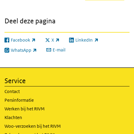
Deel deze pagina
Facebook
X
LinkedIn
(externe link)
(externe link)
(externe link)
E-mail
WhatsApp
(externe link)
Service
Contact
Persinformatie
Werken bij het RIVM
Klachten
Woo-verzoeken bij het RIVM