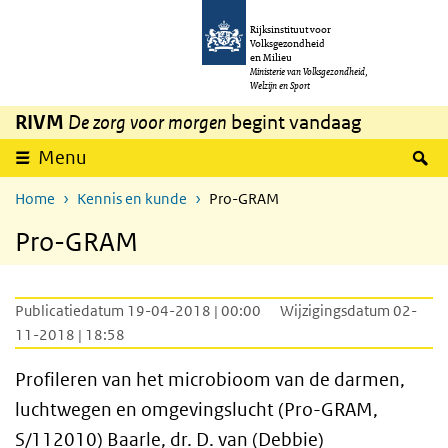
Overslaan en naar de inhoud gaan
Direct naar de hoofdnavigatie
Rijksinstituut voor
Volksgezondheid
en Milieu
Ministerie van Volksgezondheid,
Welzijn en Sport
RIVM
De zorg voor morgen
begint vandaag
Z
Menu
Home
Kennis en kunde
Pro-GRAM
Pro-GRAM
Publicatiedatum 19-04-2018 | 00:00
Wijzigingsdatum 02-
11-2018 | 18:58
Profileren van het microbioom van de darmen,
luchtwegen en omgevingslucht (Pro-GRAM,
S/112010) Baarle,
dr.
D. van (Debbie)