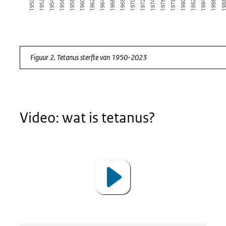
1960
1982
1952
1974
1966
198
1958
1980
1950
1972
1964
1986
1956
1978
1970
1962
1984
1954
1976
1968
Einde van interactieve grafiek.
Figuur 2. Tetanus sterfte van 1950-2023
Video: wat is tetanus?
Video
Player