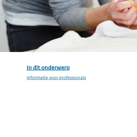
In dit onderwerp
Overslaan menu In dit onderwerp
Informatie voor professionals