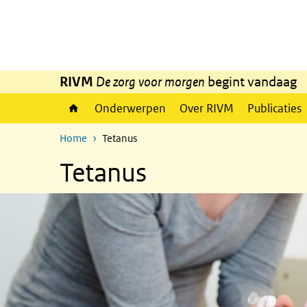
Overslaan en naar de inhoud gaan
Direct naar de hoofdnavigatie
RIVM
De zorg voor morgen
begint vandaag
Onderwerpen
Over RIVM
Publicaties
Home
Tetanus
Tetanus