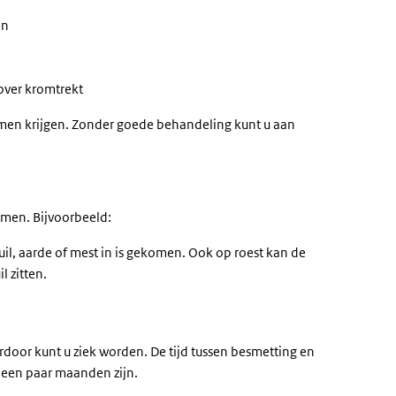
en
over kromtrekt
emen krijgen. Zonder goede behandeling kunt u aan
komen. Bijvoorbeeld:
il, aarde of mest in is gekomen. Ook op roest kan de
l zitten.
rdoor kunt u ziek worden. De tijd tussen besmetting en
s een paar maanden zijn.