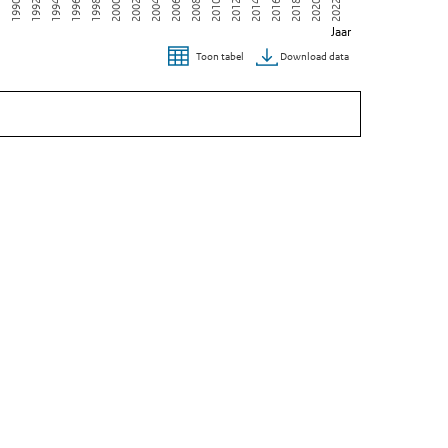
1990
2012
2004
1996
2018
8
2010
2002
1994
2016
2008
2000
2022
1992
2014
2006
1998
2020
Jaar
Download data
Toon tabel