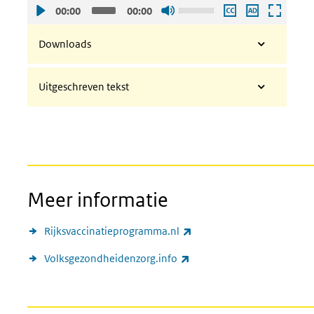
Gebruik
00:00
00:00
de
pijltjes
Downloads
toetsen
omhoog
Uitgeschreven tekst
en
omlaag
om
het
volume
harder
of
Meer informatie
zachter
te
(externe link)
Rijksvaccinatieprogramma.nl
zetten.
(externe link)
Volksgezondheidenzorg.info