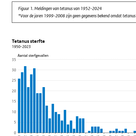
Figuur 1. Meldingen van tetanus van 1952-2024
*Voor de jaren 1999-2008 zijn geen gegevens bekend omdat tetanus t
Tetanus sterfte
Tetanus sterfte 1950-2023
Sla de grafiek 'Tetanus sterfte' over en ga naar de datatabel
Tetanus sterfte
1950-2023
Staaf grafiek met 74 staven.
Aantal sterfgevallen
1950-2023
35
Bekijk als data tabel.
30
De grafiek heeft 1 X-as die Jaar weergeeft.
25
De grafiek heeft 1 Y-as die Aantal sterfgevallen weergeeft.
20
15
10
5
0