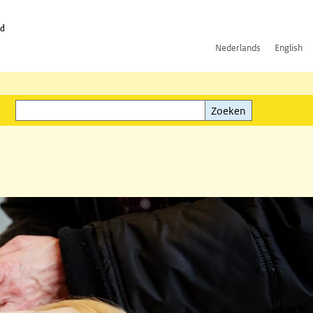
id
Nederlands
English
Zoeken
ink)
Zoeken