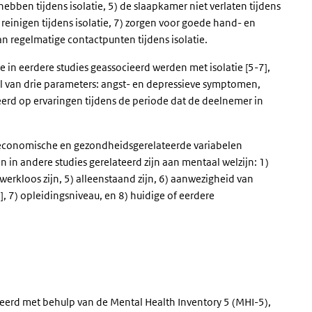
ebben tijdens isolatie, 5) de slaapkamer niet verlaten tijdens
ir reinigen tijdens isolatie, 7) zorgen voor goede hand- en
van regelmatige contactpunten tijdens isolatie.
e in eerdere studies geassocieerd werden met isolatie [5-7],
 van drie parameters: angst- en depressieve symptomen,
d op ervaringen tijdens de periode dat de deelnemer in
economische en gezondheidsgerelateerde variabelen
 in andere studies gerelateerd zijn aan mentaal welzijn: 1)
4) werkloos zijn, 5) alleenstaand zijn, 6) aanwezigheid van
, 7) opleidingsniveau, en 8) huidige of eerdere
ceerd met behulp van de
Mental Health Inventory 5
(MHI-5),