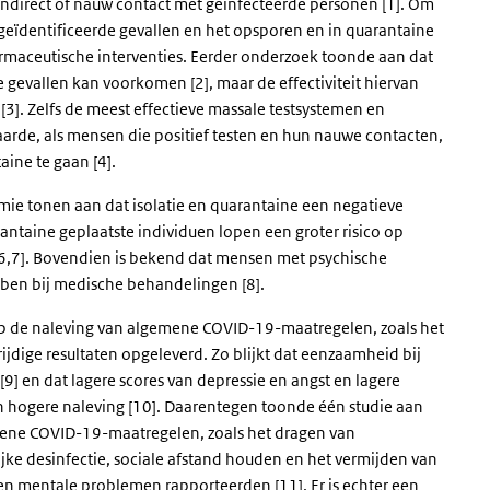
indirect of nauw contact met geïnfecteerde personen [1]. Om
 geïdentificeerde gevallen en het opsporen en in quarantaine
farmaceutische interventies. Eerder onderzoek toonde aan dat
 gevallen kan voorkomen [2], maar de effectiviteit hiervan
[3]. Zelfs de meest effectieve massale testsystemen en
rde, als mensen die positief testen en hun nauwe contacten,
taine te gaan [4].
mie tonen aan dat isolatie en quarantaine een negatieve
ntaine geplaatste individuen lopen een groter risico op
 [6,7]. Bovendien is bekend dat mensen met psychische
ben bij medische behandelingen [8].
p de naleving van algemene COVID-19-maatregelen, zoals het
ijdige resultaten opgeleverd. Zo blijkt dat eenzaamheid bij
[9] en dat lagere scores van depressie en angst en lagere
n hogere naleving [10]. Daarentegen toonde één studie aan
ene COVID-19-maatregelen, zoals het dragen van
ke desinfectie, sociale afstand houden en het vermijden van
n mentale problemen rapporteerden [11]. Er is echter een