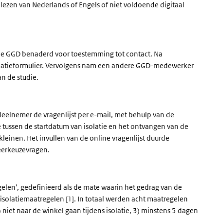
 lezen van Nederlands of Engels of niet voldoende digitaal
 de GGD benaderd voor toestemming tot contact. Na
rmatieformulier. Vervolgens nam een andere GGD-medewerker
an de studie.
deelnemer de vragenlijst per e-mail, met behulp van de
 tussen de startdatum van isolatie en het ontvangen van de
rkleinen. Het invullen van de online vragenlijst duurde
eerkeuzevragen.
elen', gedefinieerd als de mate waarin het gedrag van de
olatiemaatregelen [1]. In totaal werden acht maatregelen
) niet naar de winkel gaan tijdens isolatie, 3) minstens 5 dagen