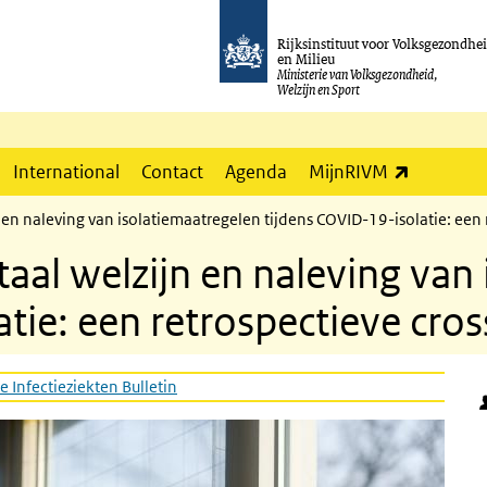
Rijksinstituut voor Volksgezondhe
en Milieu
Ministerie van Volksgezondheid,
Welzijn en Sport
(externe l
International
Contact
Agenda
MijnRIVM
 en naleving van isolatiemaatregelen tijdens COVID-19-isolatie: een 
aal welzijn en naleving van
tie: een retrospectieve cros
e Infectieziekten Bulletin