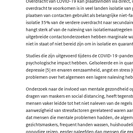
Overdracht van COVID-19 kan plaatsvinden via direct, 
overdracht te voorkomen is in veel landen isolatie van
plaatsen van contacten gebruikt als belangrijke niet-
isolatie 35% van de verdere overdracht naar secundaire
hangt sterk af van de naleving van isolatiemaatregelen 
uitgebreide contactonderzoeken hebben marginale waa
niet in staat of niet bereid zijn om in isolatie en quaran
Studies die zijn uitgevoerd tijdens de COVID-19-pande
psychologische impact hebben. Geïsoleerde en in quara
depressie [5] en ervaren eenzaamheid, angst en stress
problemen over het algemeen een lagere naleving heb
Onderzoek naar de invloed van mentale gezondheid o
dragen van maskers en social distancing, heeft tegenstr
mensen vaker leidde tot het niet naleven van de regels 
aanwezigheid van stressfactoren gerelateerd waren aa
dat mensen die mentale problemen hadden, de algem
gezichtsmaskers, frequent handen wassen, huishoudelij
onnodige reizen, eerder naleefden dan mensen die gee