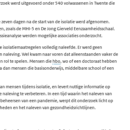
rzoek werd uitgevoerd onder 540 volwassenen in Twente die
e zeven dagen na de start van de isolatie werd afgenomen.
en, zoals de MHI-5 en De Jong Gierveld Eenzaamheidsschaal.
ressieanalyse werden mogelijke associaties onderzocht.
e isolatiemaatregelen volledig naleefde. Er werd geen
en naleving. Wel kwam naar voren dat alleenstaanden vaker de
n rol te spelen. Mensen die
hbo
, wo of een doctoraat hebben
a dan mensen die basisonderwijs, middelbare school of een
an mensen tijdens isolatie, en levert nuttige informatie op
naleving te verbeteren. In een tijd waarin het naleven van
et beheersen van een pandemie, werpt dit onderzoek licht op
heden en het naleven van gezondheidsrichtlijnen.