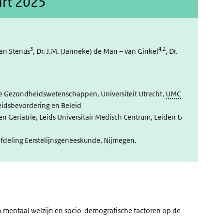
art 2025
3
4,2
van Stenus
, Dr. J.M. (Janneke) de Man – van Ginkel
, Dr.
e Gezondheidswetenschappen, Universiteit Utrecht,
UMC
eidsbevordering en Beleid
n Geriatrie, Leids Universitair Medisch Centrum, Leiden &
fdeling Eerstelijnsgeneeskunde, Nijmegen.
an mentaal welzijn en socio-demografische factoren op de