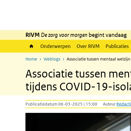
Overslaan en naar de inhoud gaan
Direct naar de hoofdnavigatie
RIVM
De zorg voor morgen
begint vandaag
Onderwerpen
Over RIVM
Publicaties
Home
Weblogs
Associatie tussen mentaal welzijn
Associatie tussen ment
tijdens COVID-19-isola
Publicatiedatum 06-03-2025 | 15:00
Auteur
Redacti