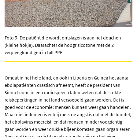
Foto 3.
De patiënt die wordt ontslagen is aan het douchen
(kleine hokje). Daarachter de hoogrisicozone met de 2
verpleegkundigen in full PPE.
Omdat in het hele land, en ook in Liberia en Guinea het aantal
ebolapatiënten drastisch afneemt, heeft de president van
Sierra Leone in een radiospeech laten weten dat de strikte
reisbeperkingen in het land versoepeld gaan worden. Dat is
goed voor de economie: mensen kunnen weer gaan handelen.
Maar niet iedereen is er blij mee: de angst is dat mét de handel,
het ebolavirus meereist, en dat mensen minder voorzichtig
gaan worden en weer drukke bijeenkomsten gaan organiseren
(feesten!) waar ze dicht op elkaar zullen zijn en het virus