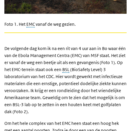
Foto 1.
Het
EMC
vanaf de weg gezien.
De volgende dag kom ik na een rit van 4 uur aan in Bo waar één
van de Ebola Management Centra (EMC) van MSF staat. Het ziet
er vanaf de weg een beetje uit als een gevangenis (Foto 1). Op
het EMC-terrein staat ook een
BSL
(BioSafety Level) 3
laboratorium van het CDC. Hier wordt gewerkt met infectieuze
materialen die een ernstige, potentieel dodelijke ziekte kunnen
veroorzaken. Ik krijg er een rondleiding door het vriendelijke
Amerikaanse team. Geweldig om te zien dat het mogelijk is om
een BSL-3 lab op te zetten in een houten keet met golfplaten
dak (Foto 2).
Om het hele complex van het EMC heen staat een hoog hek
met een aantal poorten. Zodra je door een van de poorten