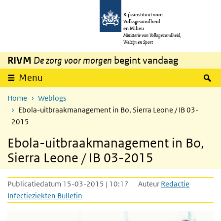
Overslaan en naar de inhoud gaan
Direct naar de hoofdnavigatie
Rijksinstituut voor
Volksgezondheid
en Milieu
Ministerie van Volksgezondheid,
Welzijn en Sport
RIVM
De zorg voor morgen
begint vandaag
Z
Menu
Home
Weblogs
Ebola-uitbraakmanagement in Bo, Sierra Leone / IB 03-
2015
Ebola-uitbraakmanagement in Bo,
Sierra Leone / IB 03-2015
Publicatiedatum 15-03-2015 | 10:17
Auteur
Redactie
Infectieziekten Bulletin