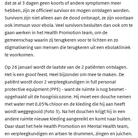
dat ze al 3 dagen geen koorts of andere symptomen meer
hebben, zijn ze officieel survivor en mogen ontslagen worden.
Survivors zijn niet alleen aan de dood ontsnapt, ze zijn voortaan
ook immuun voor ebola. Veel survivors besluiten dan ook om te
gaan werken in het Health Promotion team, om de
gemeenschap waarin zij terugkeren voor te lichten en zo
stigmatisering van mensen die terugkeren uit een ebolakliniek
te voorkomen.
Op 26 januari wordt de laatste van de 2 patiënten ontslagen.
Het is een groot feest
. Heel bijzonder om mee te maken. De
patiënt wordt door 2 verpleegkundigen in full personal
protective equipment (PPE) - want de ruimte is nog besmet -
opgehaald uit de hoogrisicozone. Hij moet een douche nemen
met water met 0,05% chloor en de kleding die hij aan heeft
wordt weggegooid (Foto 3). Na het douchen krijgt hij in een
andere ruimte nieuwe kleding aangereikt en komt naar buiten.
Daar staat het hele Health Promotion en Mental Health team,
en verpleegkundigen en artsen te drummen, zingen en juichen.