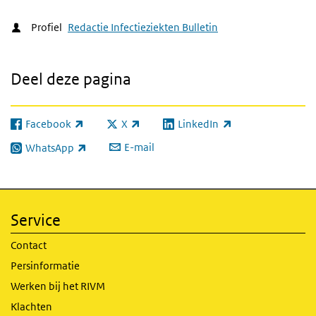
Profiel
Redactie Infectieziekten Bulletin
Deel deze pagina
Facebook
X
LinkedIn
(externe link)
(externe link)
(externe link)
E-mail
WhatsApp
(externe link)
Service
Contact
Persinformatie
Werken bij het RIVM
Klachten