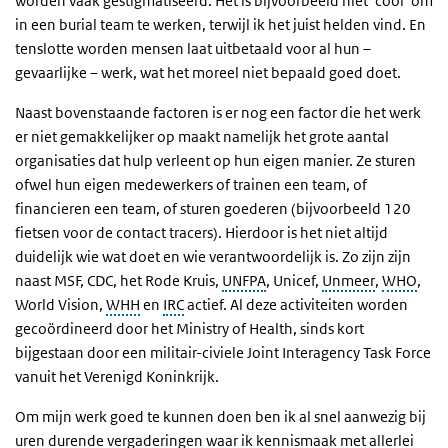
worden vaak gestigmatiseerd. Het is bijvoorbeeld niet ‘cool’ om
in een burial team te werken, terwijl ik het juist helden vind. En
tenslotte worden mensen laat uitbetaald voor al hun –
gevaarlijke – werk, wat het moreel niet bepaald goed doet.
Naast bovenstaande factoren is er nog een factor die het werk
er niet gemakkelijker op maakt namelijk het grote aantal
organisaties dat hulp verleent op hun eigen manier. Ze sturen
ofwel hun eigen medewerkers of trainen een team, of
financieren een team, of sturen goederen (bijvoorbeeld 120
fietsen voor de contact tracers). Hierdoor is het niet altijd
duidelijk wie wat doet en wie verantwoordelijk is. Zo zijn zijn
naast MSF, CDC, het Rode Kruis,
UNFPA
, Unicef,
Unmeer
,
WHO
,
World Vision,
WHH
en
IRC
actief. Al deze activiteiten worden
gecoördineerd door het Ministry of Health, sinds kort
bijgestaan door een militair-civiele Joint Interagency Task Force
vanuit het Verenigd Koninkrijk.
Om mijn werk goed te kunnen doen ben ik al snel aanwezig bij
uren durende vergaderingen waar ik kennismaak met allerlei