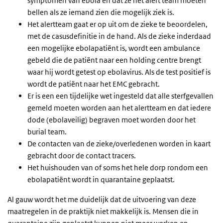
symptomen van ebola en dat ze het
alert team
moeten
bellen als ze iemand zien die mogelijk ziek is.
Het alertteam gaat er op uit om de zieke te beoordelen,
met de casusdefinitie in de hand. Als de zieke inderdaad
een mogelijke ebolapatiënt is, wordt een ambulance
gebeld die de patiënt naar een
holding centre
brengt
waar hij wordt getest op ebolavirus. Als de test positief is
wordt de patiënt naar het EMC gebracht.
Er is een een tijdelijke wet ingesteld dat alle sterfgevallen
gemeld moeten worden aan het alertteam en dat iedere
dode (ebolaveilig) begraven moet worden door het
burial team
.
De contacten van de zieke/overledenen worden in kaart
gebracht door de
contact tracers
.
Het huishouden van of soms het hele dorp rondom een
ebolapatiënt wordt in quarantaine geplaatst.
Al gauw wordt het me duidelijk dat de uitvoering van deze
maatregelen in de praktijk niet makkelijk is. Mensen die in