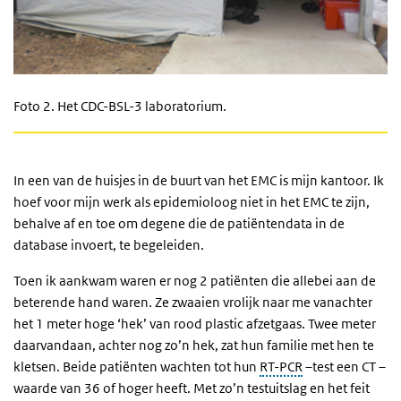
Foto 2.
Het CDC-BSL-3 laboratorium.
In een van de huisjes in de buurt van het EMC is mijn kantoor. Ik
hoef voor mijn werk als epidemioloog niet in het EMC te zijn,
behalve af en toe om degene die de patiëntendata in de
database invoert, te begeleiden.
Toen ik aankwam waren er nog 2 patiënten die allebei aan de
beterende hand waren. Ze zwaaien vrolijk naar me vanachter
het 1 meter hoge ‘hek’ van rood plastic afzetgaas. Twee meter
daarvandaan, achter nog zo’n hek, zat hun familie met hen te
kletsen. Beide patiënten wachten tot hun
RT-PCR
–test een CT –
waarde van 36 of hoger heeft. Met zo’n testuitslag en het feit