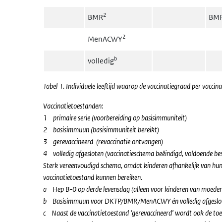
2
BMR
BM
2
MenACWY
b
volledig
Tabel 1. Individuele leeftijd waarop de vaccinatiegraad per vaccin
Vaccinatietoestanden:
1 primaire serie (voorbereiding op basisimmuniteit)
2 basisimmuun (basisimmuniteit bereikt)
3 gerevaccineerd (revaccinatie ontvangen)
4 volledig afgesloten (vaccinatieschema beëindigd, voldoende b
Sterk vereenvoudigd schema, omdat kinderen afhankelijk van hun 
vaccinatietoestand kunnen bereiken.
a Hep B-0 op derde levensdag (alleen voor kinderen van moeders d
b Basisimmuun voor DKTP/BMR/MenACWY én volledig afgeslot
c Naast de vaccinatietoestand ‘gerevaccineerd’ wordt ook de toes