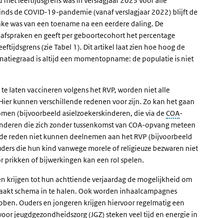
d met leeftijdsgrens was in verslagjaar 2023 voor alle
Sinds de COVID-19-pandemie (vanaf verslagjaar 2022) blijft de
sprake was van een toename na een eerdere daling. De
e afspraken en geeft per geboortecohort het percentage
tijdsgrens (zie Tabel 1). Dit artikel laat zien hoe hoog de
cinatiegraad is altijd een momentopname: de populatie is niet
 te laten vaccineren volgens het RVP, worden niet alle
ier kunnen verschillende redenen voor zijn. Zo kan het gaan
omen (bijvoorbeeld asielzoekerskinderen, die via de
COA
-
kinderen die zich zonder tussenkomst van COA-opvang meteen
lde reden niet kunnen deelnemen aan het RVP (bijvoorbeeld
ers die hun kind vanwege morele of religieuze bezwaren niet
r prikken of bijwerkingen kan een rol spelen.
 krijgen tot hun achttiende verjaardag de mogelijkheid om
maakt schema in te halen. Ook worden inhaalcampagnes
bben. Ouders en jongeren krijgen hiervoor regelmatig een
voor jeugdgezondheidszorg (JGZ) steken veel tijd en energie in