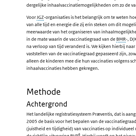
dergelijke inhaalvaccinatiemogelijkheden om zo de vac
Voor
JGZ
-organisaties is het belangrijk om te weten ho
van alle tijd en energie die zij erin steken om dit mo
meerwaarde van het organiseren van inhaalmogelijkhede
in de mate waarin de vaccinatiegraad van de
BMR
-, D
na verloop van tijd veranderd is. We kijken hierbij naa
vaststellen van de vaccinatiegraad gepasseerd zijn, zow
alleen de kinderen mee die hun vaccinaties volgens 
inhaalvaccinaties hebben gekregen.
Methode
Achtergrond
Het landelijke registratiesysteem Præventis, dat is aan
2005 de basis voor het bepalen van de vaccinatiegraa
(juistheid en tijdigheid) van vaccinaties op individue
6
de richtlijn uitvoering RVP
. Hierbij wordt op het nive