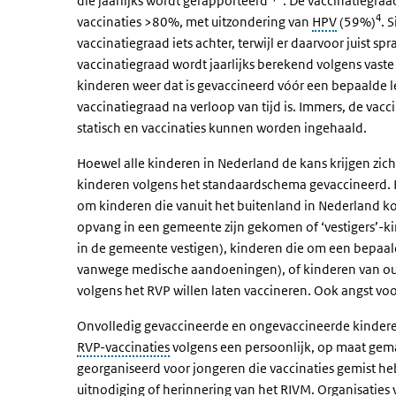
die jaarlijks wordt gerapporteerd
. De vaccinatiegraa
4
vaccinaties >80%, met uitzondering van
HPV
(59%)
. 
vaccinatiegraad iets achter, terwijl er daarvoor juist 
vaccinatiegraad wordt jaarlijks berekend volgens vast
kinderen weer dat is gevaccineerd vóór een bepaalde leef
vaccinatiegraad na verloop van tijd is. Immers, de vac
statisch en vaccinaties kunnen worden ingehaald.
Hoewel alle kinderen in Nederland de kans krijgen zich
kinderen volgens het standaardschema gevaccineerd. H
om kinderen die vanuit het buitenland in Nederland k
opvang in een gemeente zijn gekomen of ‘vestigers’-
in de gemeente vestigen), kinderen die om een bepaa
vanwege medische aandoeningen), of kinderen van oud
volgens het RVP willen laten vaccineren. Ook angst voo
Onvolledig gevaccineerde en ongevaccineerde kinderen
RVP-vaccinaties
volgens een persoonlijk, op maat ge
georganiseerd voor jongeren die vaccinaties gemist he
uitnodiging of herinnering van het RIVM. Organisaties 