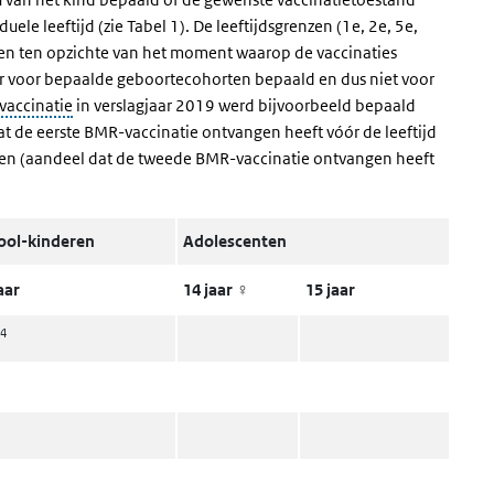
ele leeftijd (zie Tabel 1). De leeftijdsgrenzen (1e, 2e, 5e,
men
ten opzichte van het moment waarop de vaccinaties
r voor bepaalde geboortecohorten bepaald en dus niet voor
accinatie
in verslagjaar 2019 werd bijvoorbeeld bepaald
at de eerste BMR-vaccinatie ontvangen heeft vóór de leeftijd
boren (aandeel dat de tweede BMR-vaccinatie ontvangen heeft
ool-kinderen
Adolescenten
aar
14 jaar ♀
15 jaar
4