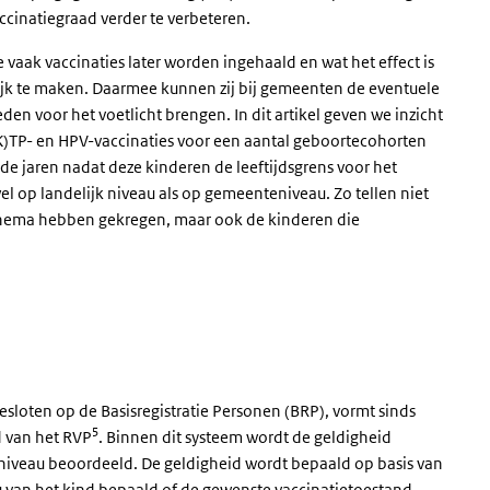
cinatiegraad verder te verbeteren.
e vaak vaccinaties later worden ingehaald en wat het effect is
gelijk te maken. Daarmee kunnen zij bij gemeenten de eventuele
n voor het voetlicht brengen. In dit artikel geven we inzicht
(K)TP- en HPV-vaccinaties voor een aantal geboortecohorten
r de jaren nadat deze kinderen de leeftijdsgrens voor het
el op landelijk niveau als op gemeenteniveau. Zo tellen niet
schema hebben gekregen, maar ook de kinderen die
gesloten op de Basisregistratie Personen (BRP), vormt sinds
5
d van het RVP
. Binnen dit systeem wordt de geldigheid
el niveau beoordeeld. De geldigheid wordt bepaald op basis van
au van het kind bepaald of de gewenste vaccinatietoestand