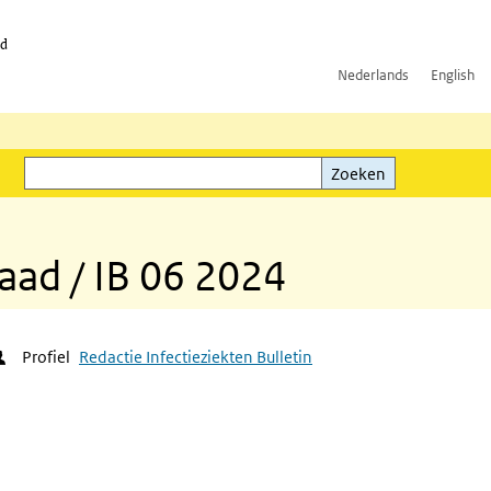
id
Nederlands
English
Zoeken
ink)
Zoeken
raad / IB 06 2024
Profiel
Redactie Infectieziekten Bulletin