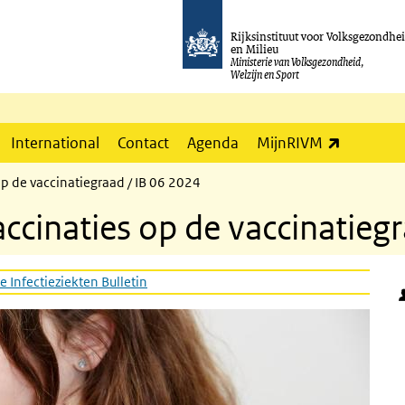
Rijksinstituut voor Volksgezondhe
en Milieu
Ministerie van Volksgezondheid,
Welzijn en Sport
(externe l
International
Contact
Agenda
MijnRIVM
op de vaccinatiegraad / IB 06 2024
accinaties op de vaccinatieg
e Infectieziekten Bulletin