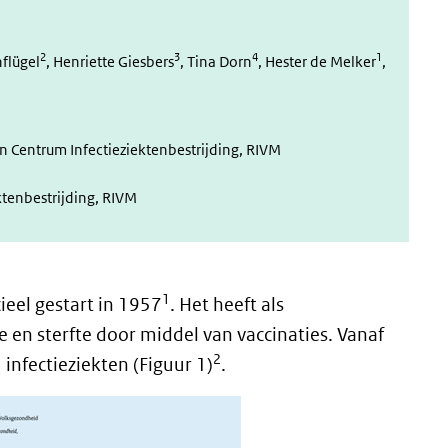
2
3
4
1
flügel
, Henriette Giesbers
, Tina Dorn
, Hester de Melker
,
en Centrum Infectieziektenbestrijding, RIVM
tenbestrijding, RIVM
1
ieel gestart in 1957
. Het heeft als
 en sterfte door middel van vaccinaties. Vanaf
2
infectieziekten (Figuur 1)
.