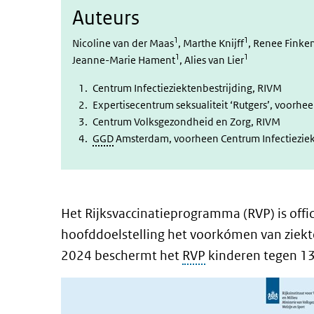
Auteurs
1
1
Nicoline van der Maas
, Marthe Knijff
, Renee Finken
1
1
Jeanne-Marie Hament
, Alies van Lier
Centrum Infectieziektenbestrijding, RIVM
Expertisecentrum seksualiteit ‘Rutgers’, voorhe
Centrum Volksgezondheid en Zorg, RIVM
GGD
Amsterdam, voorheen Centrum Infectieziek
Het Rijksvaccinatieprogramma (RVP) is offic
hoofddoelstelling het voorkómen van ziekte
2024 beschermt het
RVP
kinderen tegen 13 