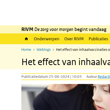
Overslaan en naar de inhoud gaan
Direct naar de hoofdnavigatie
RIVM
De zorg voor morgen
begint vandaag
Onderwerpen
Over RIVM
Publicaties
Home
Weblogs
Het effect van inhaalvaccinaties 
Het effect van inhaalv
Publicatiedatum 25-06-2024 | 10:03
Auteur
Redacti