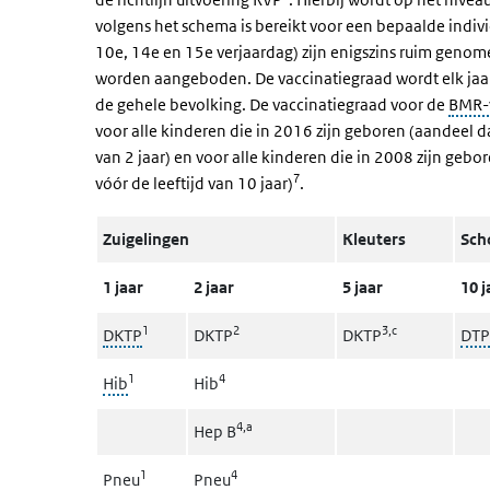
volgens het schema is bereikt voor een bepaalde individu
10e, 14e en 15e verjaardag) zijn enigszins ruim geno
worden aangeboden. De vaccinatiegraad wordt elk jaa
de gehele bevolking. De vaccinatiegraad voor de
BMR-v
voor alle kinderen die in 2016 zijn geboren (aandeel d
van 2 jaar) en voor alle kinderen die in 2008 zijn ge
7
vóór de leeftijd van 10 jaar)
.
Zuigelingen
Kleuters
Sch
1 jaar
2 jaar
5 jaar
10 j
1
2
3,c
DKTP
DKTP
DKTP
DTP
1
4
Hib
Hib
4,a
Hep B
1
4
Pneu
Pneu