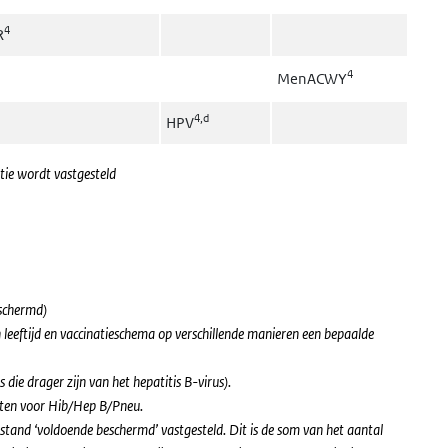
4
R
4
MenACWY
4,d
HPV
atie wordt vastgesteld
eschermd)
leeftijd en vaccinatieschema op verschillende manieren een bepaalde
ie drager zijn van het hepatitis B-virus).
en voor Hib/Hep B/Pneu.
tand ‘voldoende beschermd’ vastgesteld. Dit is de som van het aantal