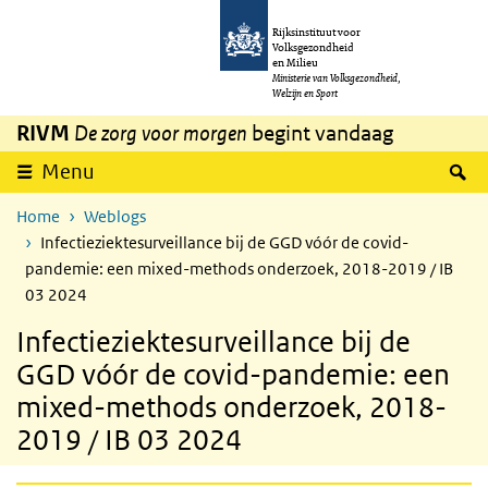
Overslaan en naar de inhoud gaan
Direct naar de hoofdnavigatie
Rijksinstituut voor
Volksgezondheid
en Milieu
Ministerie van Volksgezondheid,
Welzijn en Sport
RIVM
De zorg voor morgen
begint vandaag
Z
Menu
Home
Weblogs
Infectieziektesurveillance bij de GGD vóór de covid-
pandemie: een mixed-methods onderzoek, 2018-2019 / IB
03 2024
Infectieziektesurveillance bij de
GGD vóór de covid-pandemie: een
mixed-methods onderzoek, 2018-
2019 / IB 03 2024