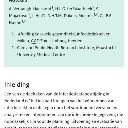
1
1
A. Verhaegh-Haasnoot
, H.L.G. ter Waarbeek
, S.
1
1,2
Mujakovic
, J. Heil1, N.H.T.M. Dukers-Muijrers
, C.J.P.A.
1,2
Hoebe
Afdeling Seksuele gezondheid, Infectieziekten en
Milieu,
GGD
Zuid-Limburg, Heerlen
Care and Public Health Research Institute, Maastricht
University Medical Centre
Inleiding
Eén van de deeltaken van de infectieziektebestrijding in
Nederland is “het in kaart brengen van het vóórkomen van
infectieziekten in de regio door het voortdurend verzamelen,
analyseren en interpreteren van die infectieziektegegevens, die
noodzakelijk zijn voor de planning, uitvoering en evaluatie van