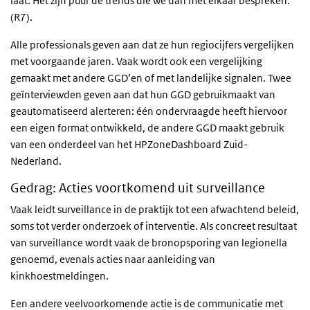
laat. Het zijn puur de trends die we dan met elkaar bespreken.”
(R7).
Alle professionals geven aan dat ze hun regiocijfers vergelijken
met voorgaande jaren. Vaak wordt ook een vergelijking
gemaakt met andere GGD’en of met landelijke signalen. Twee
geïnterviewden geven aan dat hun GGD gebruikmaakt van
geautomatiseerd alerteren: één ondervraagde heeft hiervoor
een eigen format ontwikkeld, de andere GGD maakt gebruik
van een onderdeel van het HPZoneDashboard Zuid-
Nederland.
Gedrag: Acties voortkomend uit surveillance
Vaak leidt surveillance in de praktijk tot een afwachtend beleid,
soms tot verder onderzoek of interventie. Als concreet resultaat
van surveillance wordt vaak de bronopsporing van legionella
genoemd, evenals acties naar aanleiding van
kinkhoestmeldingen.
Een andere veelvoorkomende actie is de communicatie met