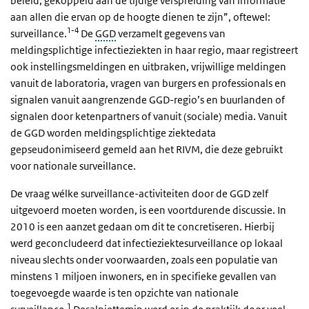
beleid, gekoppeld aan de tijdige verspreiding van informatie
aan allen die ervan op de hoogte dienen te zijn”, oftewel:
1-4
surveillance.
De
GGD
verzamelt gegevens van
meldingsplichtige infectieziekten in haar regio, maar registreert
ook instellingsmeldingen en uitbraken, vrijwillige meldingen
vanuit de laboratoria, vragen van burgers en professionals en
signalen vanuit aangrenzende GGD-regio’s en buurlanden of
signalen door ketenpartners of vanuit (sociale) media. Vanuit
de GGD worden meldingsplichtige ziektedata
gepseudonimiseerd gemeld aan het RIVM, die deze gebruikt
voor nationale surveillance.
De vraag wélke surveillance-activiteiten door de GGD zelf
uitgevoerd moeten worden, is een voortdurende discussie. In
2010 is een aanzet gedaan om dit te concretiseren. Hierbij
werd geconcludeerd dat infectieziektesurveillance op lokaal
niveau slechts onder voorwaarden, zoals een populatie van
minstens 1 miljoen inwoners, en in specifieke gevallen van
toegevoegde waarde is ten opzichte van nationale
1