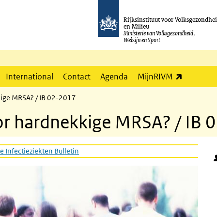
Rijksinstituut voor Volksgezondhe
en Milieu
Ministerie van Volksgezondheid,
Welzijn en Sport
(externe l
International
Contact
Agenda
MijnRIVM
kige MRSA? / IB 02-2017
oor hardnekkige MRSA? / IB
e Infectieziekten Bulletin