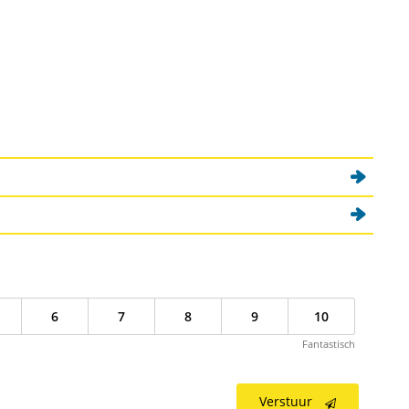
nk)
6
7
8
9
10
Fantastisch
Verstuur