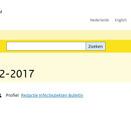
id
Nederlands
English
Zoeken
ink)
Zoeken
 02-2017
Profiel
Redactie Infectieziekten Bulletin