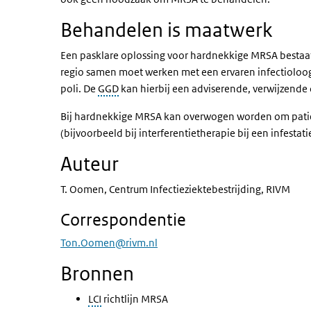
Behandelen is maatwerk
Een pasklare oplossing voor hardnekkige
MRSA
bestaa
regio samen moet werken met een ervaren infectioloog 
poli. De
GGD
kan hierbij een adviserende, verwijzende
Bij hardnekkige
MRSA
kan overwogen worden om patië
(bijvoorbeeld bij interferentietherapie bij een infestat
Auteur
T. Oomen, Centrum Infectieziektebestrijding, RIVM
Correspondentie
Ton.Oomen@rivm.nl
Bronnen
LCI
richtlijn
MRSA