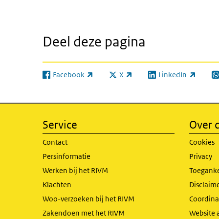
Deel deze pagina
Facebook
X
LinkedIn
(externe link)
(externe link)
(externe link)
(e
Service
Over d
Contact
Cookies
Persinformatie
Privacy
Werken bij het RIVM
Toeganke
Klachten
Disclaime
Woo-verzoeken bij het RIVM
Coordinat
Zakendoen met het RIVM
Website 