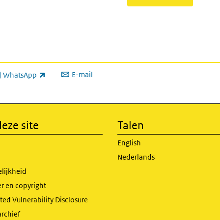
E-mail
WhatsApp
xterne link)
eze site
Talen
English
Nederlands
lijkheid
r en copyright
ed Vulnerability Disclosure
archief