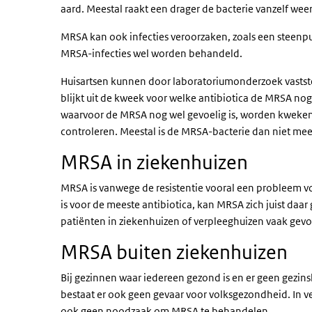
aard. Meestal raakt een drager de bacterie vanzelf weer
MRSA
kan ook infecties veroorzaken, zoals een steenp
MRSA-
infecties wel worden behandeld.
Huisartsen kunnen door laboratoriumonderzoek vastst
blijkt uit de kweek voor welke antibiotica de
MRSA
nog
waarvoor de
MRSA
nog wel gevoelig is, worden kweke
controleren. Meestal is de
MRSA
-bacterie dan niet me
MRSA
in ziekenhuizen
MRSA
is vanwege de resistentie vooral een probleem 
is voor de meeste antibiotica, kan
MRSA
zich juist daa
patiënten in ziekenhuizen of verpleeghuizen vaak gevoe
MRSA
buiten ziekenhuizen
Bij gezinnen waar iedereen gezond is en er geen gezins
bestaat er ook geen gevaar voor volksgezondheid. In v
ook geen noodzaak om
MRSA
te behandelen.