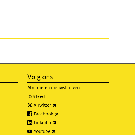
Volg ons
Abonneren nieuwsbrieven
RSS feed
(externe link)
X Twitter
(externe link)
Facebook
(externe link)
LinkedIn
(externe link)
Youtube