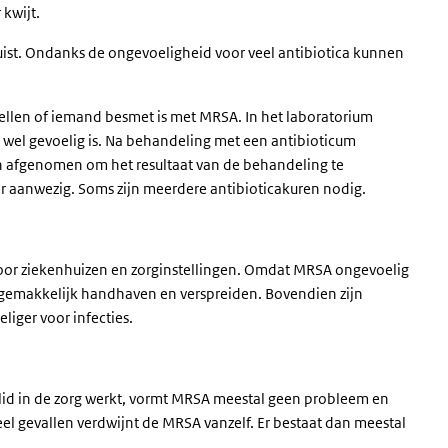
 kwijt.
uist. Ondanks de ongevoeligheid voor veel antibiotica kunnen
ellen of iemand besmet is met
MRSA.
In het laboratorium
 wel gevoelig is. Na behandeling met een antibioticum
n afgenomen om het resultaat van de behandeling te
er aanwezig. Soms zijn meerdere antibioticakuren nodig.
voor ziekenhuizen en zorginstellingen. Omdat
MRSA
ongevoelig
r gemakkelijk handhaven en verspreiden. Bovendien zijn
liger voor infecties.
lid in de zorg werkt, vormt
MRSA
meestal geen probleem en
eel gevallen verdwijnt de
MRSA
vanzelf. Er bestaat dan meestal