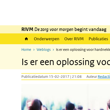
Overslaan en naar de inhoud gaan
Direct naar de hoofdnavigatie
RIVM
De zorg voor morgen
begint vandaag
Onderwerpen
Over RIVM
Publicaties
Home
Weblogs
Is er een oplossing voor hardnek
Is er een oplossing v
Publicatiedatum 15-02-2017 | 21:08
Auteur
Redacti