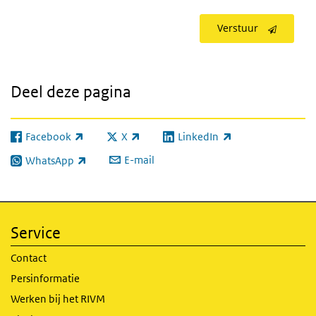
Verstuur
Deel deze pagina
Facebook
X
LinkedIn
(externe link)
(externe link)
(externe link)
E-mail
WhatsApp
(externe link)
Service
Contact
Persinformatie
Werken bij het RIVM