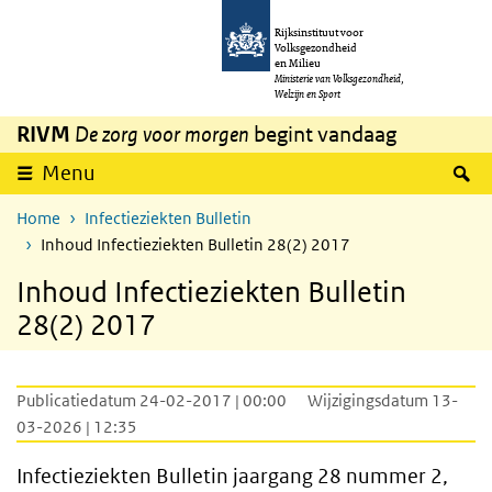
Overslaan en naar de inhoud gaan
Direct naar de hoofdnavigatie
Rijksinstituut voor
Volksgezondheid
en Milieu
Ministerie van Volksgezondheid,
Welzijn en Sport
RIVM
De zorg voor morgen
begint vandaag
Z
Menu
Home
Infectieziekten Bulletin
Inhoud Infectieziekten Bulletin 28(2) 2017
Inhoud Infectieziekten Bulletin
28(2) 2017
Publicatiedatum 24-02-2017 | 00:00
Wijzigingsdatum 13-
03-2026 | 12:35
Infectieziekten Bulletin jaargang 28 nummer 2,