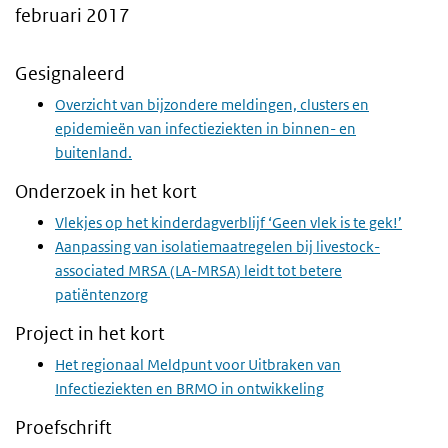
februari 2017
Gesignaleerd
Overzicht van bijzondere meldingen, clusters en
epidemieën van infectieziekten in binnen- en
buitenland.
Onderzoek in het kort
Vlekjes op het kinderdagverblijf ‘Geen vlek is te gek!’
Aanpassing van isolatiemaatregelen bij livestock-
associated MRSA (LA-MRSA) leidt tot betere
patiëntenzorg
Project in het kort
Het regionaal Meldpunt voor Uitbraken van
Infectieziekten en BRMO in ontwikkeling
Proefschrift