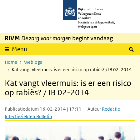
Overslaan en naar de inhoud gaan
Direct naar de hoofdnavigatie
Rijksinstituut voor
Volksgezondheid
en Milieu
Ministerie van Volksgezondheid,
Welzijn en Sport
RIVM
De zorg voor morgen
begint vandaag
Z
Menu
Home
Weblogs
Kat vangt vleermuis: is er een risico op rabiës? / IB 02-2014
Kat vangt vleermuis: is er een risico
op rabiës? / IB 02-2014
Publicatiedatum 16-02-2014 | 17:11
Auteur
Redactie
Infectieziekten Bulletin