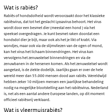
Wat is rabiës?
Rabiës of hondsdolheid wordt veroorzaakt door het klassieke
rabi
ë
svirus, dat tot het geslacht Lyssavirus behoort. Het virus
wordt door een besmet dier (meestal een hond ) via het
speeksel overgedragen. Je kunt besmet raken doordat een
hondsdol dier je bijt, maar ook als het je likt of krabt. Via
wondjes, maar ook via de slijmvliezen van de ogen of mond,
kan het virus het lichaam binnendringen. Het virus kan
vervolgens het zenuwstelsel binnendringen en via de
zenuwbanen in de hersenen komen. Als het zenuwstelsel wordt
aangetast, is de ziekte dodelijk. Jaarlijks gaan er over de hele
wereld meer dan 55.000 mensen dood aan rabi
ë
s. Wereldwijd
hebben zeker 10 miljoen mensen een jaarlijkse behandeling
nodig na mogelijke blootstelling aan het rabiësvirus. Nederland
is, net als een aantal andere Europese landen, op dit moment
officieel rabiësvrij verklaard.
Wat is vleermuisrabiës?