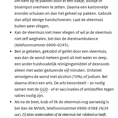
om hem op te pakken door er een bakje, doosje of
bloempot overheen te zetten. Daarna een kartonnetje
eronder schuiven en dan het geheel op pakken. Gebruik
dan altijd stevige handschoenen. Laat de vleermuis
buiten weer vliegen.
Kan de vleermuis niet meer vliegen of wil je de vleermuis
niet zelf weghalen, bel dan de dierenambulance
(telefoonnummer 0900-0245).
Ben je gebeten, gekrabd of gelikt door een vleermuis,
was dan de wond meteen goed uit met water en zeep,
een ander huishoudelijk reinigingsmiddel of desnoods
alleen met water gedurende vijf minuten. Ontsmet
vervolgens de wond met alcohol (70%) of jodium. Bel
daarna direct een arts. De arts beoordeelt – zo nodig
samen met de
GGD
- of er vaccinaties of antistoffen tegen
rabies nodig zijn.
Als na de beet, krab of lik de vleermuis nog aanwezig is
bel dan de NVWA, telefoonnummer 0900-0388
24/24
uur). Zij laten onderzoeken of de vleermuis het rabiësvirus heeft.