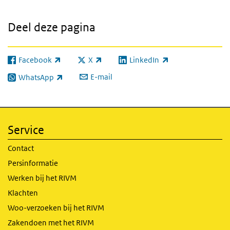
Deel deze pagina
Facebook
X
LinkedIn
(externe link)
(externe link)
(externe link)
E-mail
WhatsApp
(externe link)
Service
Contact
Persinformatie
Werken bij het RIVM
Klachten
Woo-verzoeken bij het RIVM
Zakendoen met het RIVM