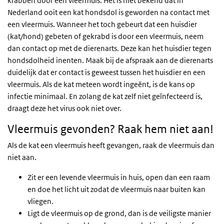
krabben door een vleermuis. Het is niet bekend dat in
Nederland ooit een kat hondsdol is geworden na contact met
een vleermuis. Wanneer het toch gebeurt dat een huisdier
(kat/hond) gebeten of gekrabd is door een vleermuis, neem
dan contact op met de dierenarts. Deze kan het huisdier tegen
hondsdolheid inenten. Maak bij de afspraak aan de dierenarts
duidelijk dat er contact is geweest tussen het huisdier en een
vleermuis. Als de kat meteen wordt ingeënt, is de kans op
infectie minimaal. En zolang de kat zelf niet geïnfecteerd is,
draagt deze het virus ook niet over.
Vleermuis gevonden? Raak hem niet aan!
Als de kat een vleermuis heeft gevangen, raak de vleermuis dan
niet aan.
Zit er een levende vleermuis in huis, open dan een raam
en doe het licht uit zodat de vleermuis naar buiten kan
vliegen.
Ligt de vleermuis op de grond, dan is de veiligste manier