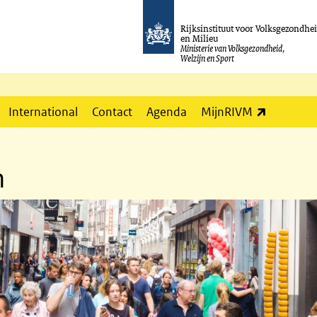
Rijksinstituut voor Volksgezondhe
en Milieu
Ministerie van Volksgezondheid,
Welzijn en Sport
(externe l
International
Contact
Agenda
MijnRIVM
n