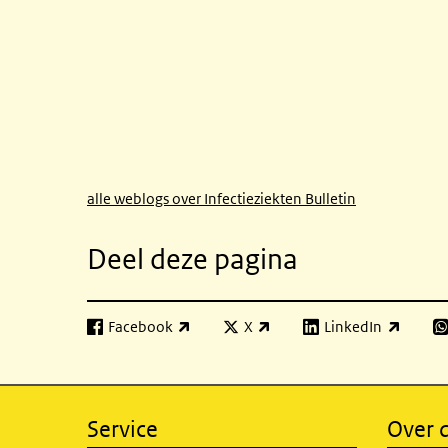
alle weblogs over Infectieziekten Bulletin
Deel deze pagina
Facebook
X
LinkedIn
(externe link)
(externe link)
(externe link)
(e
Service
Over d