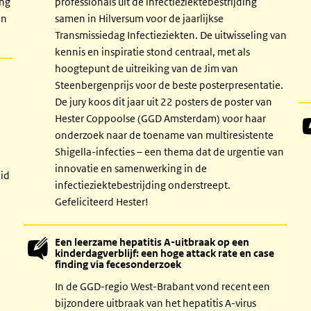
ing
professionals uit de infectieziektebestrijding
an
samen in Hilversum voor de jaarlijkse
Transmissiedag Infectieziekten. De uitwisseling van
kennis en inspiratie stond centraal, met als
hoogtepunt de uitreiking van de Jim van
Steenbergenprijs voor de beste posterpresentatie.
De jury koos dit jaar uit 22 posters de poster van
Hester Coppoolse (GGD Amsterdam) voor haar
onderzoek naar de toename van multiresistente
Shigella-infecties – een thema dat de urgentie van
innovatie en samenwerking in de
eid
infectieziektebestrijding onderstreept.
Gefeliciteerd Hester!
Een leerzame hepatitis A-uitbraak op een
kinderdagverblijf: een hoge attack rate en case
finding via fecesonderzoek
In de GGD-regio West-Brabant vond recent een
bijzondere uitbraak van het hepatitis A-virus