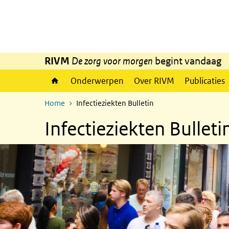
Overslaan en naar de inhoud gaan
Direct naar de hoofdnavigatie
RIVM
De zorg voor morgen
begint vandaag
Onderwerpen
Over RIVM
Publicaties
Home
Infectieziekten Bulletin
Infectieziekten Bulleti