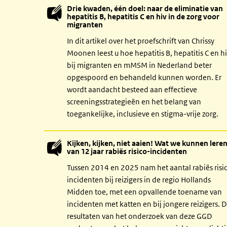
Drie kwaden, één doel: naar de eliminatie van
hepatitis B, hepatitis C en hiv in de zorg voor
migranten
In dit artikel over het proefschrift van Chrissy
Moonen leest u hoe hepatitis B, hepatitis C en h
bij migranten en mMSM in Nederland beter
opgespoord en behandeld kunnen worden. Er
wordt aandacht besteed aan effectieve
screeningsstrategieën en het belang van
toegankelijke, inclusieve en stigma-vrije zorg.
Kijken, kijken, niet aaien! Wat we kunnen lere
van 12 jaar rabiës risico-incidenten
Tussen 2014 en 2025 nam het aantal rabiës risi
incidenten bij reizigers in de regio Hollands
Midden toe, met een opvallende toename van
incidenten met katten en bij jongere reizigers. 
resultaten van het onderzoek van deze GGD