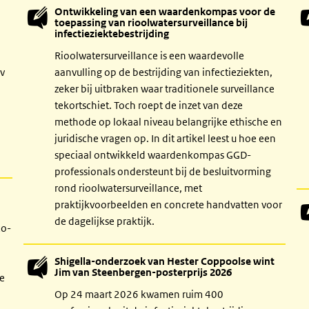
Ontwikkeling van een waardenkompas voor de
toepassing van rioolwatersurveillance bij
infectieziektebestrijding
Rioolwatersurveillance is een waardevolle
iv
aanvulling op de bestrijding van infectieziekten,
zeker bij uitbraken waar traditionele surveillance
tekortschiet. Toch roept de inzet van deze
methode op lokaal niveau belangrijke ethische en
juridische vragen op. In dit artikel leest u hoe een
speciaal ontwikkeld waardenkompas GGD-
professionals ondersteunt bij de besluitvorming
rond rioolwatersurveillance, met
n
praktijkvoorbeelden en concrete handvatten voor
de dagelijkse praktijk.
co-
Shigella-onderzoek van Hester Coppoolse wint
Jim van Steenbergen-posterprijs 2026
De
Op 24 maart 2026 kwamen ruim 400