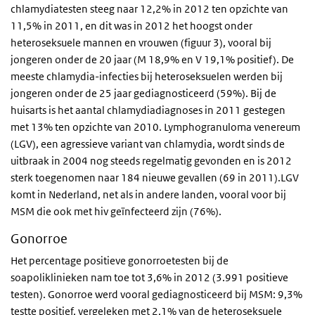
chlamydiatesten steeg naar 12,2% in 2012 ten opzichte van
11,5% in 2011, en dit was in 2012 het hoogst onder
heteroseksuele mannen en vrouwen (figuur 3), vooral bij
jongeren onder de 20 jaar (M 18,9% en V 19,1% positief). De
meeste chlamydia-infecties bij heteroseksuelen werden bij
jongeren onder de 25 jaar gediagnosticeerd (59%). Bij de
huisarts is het aantal chlamydiadiagnoses in 2011 gestegen
met 13% ten opzichte van 2010. Lymphogranuloma venereum
(LGV), een agressieve variant van chlamydia, wordt sinds de
uitbraak in 2004 nog steeds regelmatig gevonden en is 2012
sterk toegenomen naar 184 nieuwe gevallen (69 in 2011).LGV
komt in Nederland, net als in andere landen, vooral voor bij
MSM die ook met hiv geïnfecteerd zijn (76%).
Gonorroe
Het percentage positieve gonorroetesten bij de
soapoliklinieken nam toe tot 3,6% in 2012 (3.991 positieve
testen). Gonorroe werd vooral gediagnosticeerd bij MSM: 9,3%
testte positief, vergeleken met 2,1% van de heteroseksuele