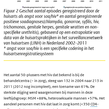
Figuur 2
Geschat aantal episodes geregistreerd door de
huisarts als angst voor soa/hiv* en aantal geregistreerde
positieve soadiagnoses(chlamydia, gonorroe, syfilis, hiv,
trichomonas, genitale herpes, genitale wratten en non-
specifieke urethritis), gebaseerd op een extrapolatie van
data van de huisartspraktijken in het surveillancenetwerk
van huisartsen (LINH) in Nederland 2002-2011
* angst voor soa/hiv is een specifieke codering in het
huisartsenregistratiesysteem
Het aantal 50-plussers met hiv dat bekend is bij de
behandelcentra (~ in zorg), steeg van 132 in 2004 naar 213 in
2011 (2012 nog incompleet), een toename van 61%. De
sterkste stijging werd waargenomen bij mannen in deze
leeftijdsgroep: MSM +88%, heteroseksuele mannen +57%. Het
aandeel personen met hiv dat laat in zorg komt (<350
CD4
-