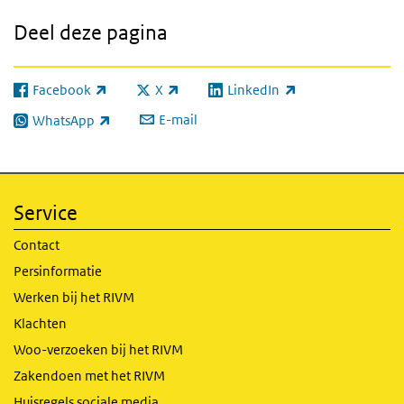
Deel deze pagina
Facebook
X
LinkedIn
(externe link)
(externe link)
(externe link)
E-mail
WhatsApp
(externe link)
Service
Contact
Persinformatie
Werken bij het RIVM
Klachten
Woo-verzoeken bij het RIVM
Zakendoen met het RIVM
Huisregels sociale media