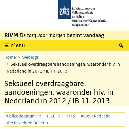
Overslaan en naar de inhoud gaan
Direct naar de hoofdnavigatie
Rijksinstituut voor
Volksgezondheid
en Milieu
Ministerie van Volksgezondheid,
Welzijn en Sport
RIVM
De zorg voor morgen
begint vandaag
Z
Menu
Home
Weblogs
Seksueel overdraagbare aandoeningen, waaronder hiv, in
Nederland in 2012 / IB 11-2013
Seksueel overdraagbare
aandoeningen, waaronder hiv, in
Nederland in 2012 / IB 11-2013
Publicatiedatum 15-11-2013 | 17:15
Auteur
Redactie
Infectieziekten Bulletin