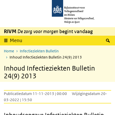
Overslaan en naar de inhoud gaan
Direct naar de hoofdnavigatie
Rijksinstituut voor
Volksgezondheid
en Milieu
Ministerie van Volksgezondheid,
Welzijn en Sport
RIVM
De zorg voor morgen
begint vandaag
Z
Menu
Home
Infectieziekten Bulletin
Inhoud Infectieziekten Bulletin 24(9) 2013
Inhoud Infectieziekten Bulletin
24(9) 2013
Publicatiedatum 11-11-2013 | 00:00
Wijzigingsdatum 20-
03-2022 | 15:50