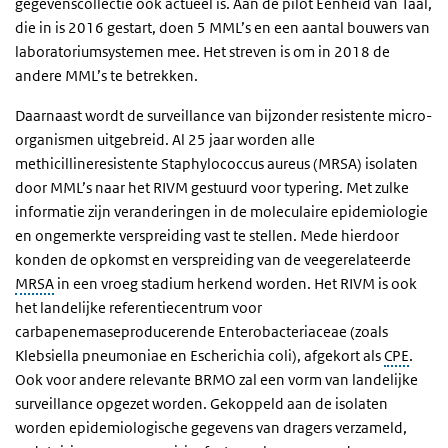
gegevenscollectie ook actueel is. Aan de pilot Eenheid van Taal,
die in is 2016 gestart, doen 5 MML’s en een aantal bouwers van
laboratoriumsystemen mee. Het streven is om in 2018 de
andere MML’s te betrekken.
Daarnaast wordt de surveillance van bijzonder resistente micro-
organismen uitgebreid. Al 25 jaar worden alle
methicillineresistente
Staphylococcus aureus
(MRSA) isolaten
door MML’s naar het RIVM gestuurd voor typering. Met zulke
informatie zijn veranderingen in de moleculaire epidemiologie
en ongemerkte verspreiding vast te stellen. Mede hierdoor
konden de opkomst en verspreiding van de veegerelateerde
MRSA
in een vroeg stadium herkend worden. Het RIVM is ook
het landelijke referentiecentrum voor
carbapenemaseproducerende
Enterobacteriaceae
(zoals
Klebsiella pneumoniae
en
Escherichia coli
), afgekort als
CPE
.
Ook voor andere relevante BRMO zal een vorm van landelijke
surveillance opgezet worden. Gekoppeld aan de isolaten
worden epidemiologische gegevens van dragers verzameld,