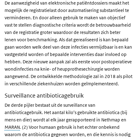
De aanwezigheid van elektronische patiëntdossiers maakt het
mogelijk de registratielast door automatisering substantieel te
verminderen. En door alleen gebruik te maken van objectief
vast te stellen diagnostische criteria wordt de betrouwbaarheid
van de registratie groter waardoor de resultaten zich beter
lenen voor benchmarking. Als dat gerealiseerd is kan bepaald
gaan worden welk deel van deze infecties vermijdbaar is en kan
vastgesteld worden of bepaalde interventies daar invloed op
hebben. Deze nieuwe aanpak zal als eerste voor postoperatieve
wondinfecties na knie- of heupprothesechirurgie worden
aangewend. De ontwikkelde methodologie zal in 2018 als pilot
in verschillende ziekenhuizen worden geïmplementeerd.
Surveillance antibioticagebruik
De derde pijler bestaat uit de surveillance van
antibioticagebruik. Het aantal kilo’s gebruikte antibiotica (bij
mens en dier) wordt al elk jaar gerapporteerd in Nethmap en
MARAN
. (2) Voor humaan gebruik is het echter onbekend
waarom de antibiotica gegeven worden, en die kennis is nodig