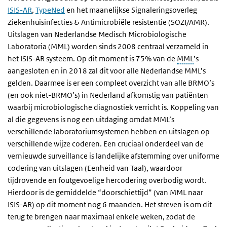
ISIS-AR
,
TypeNed
en het maanelijkse Signaleringsoverleg
Ziekenhuisinfecties & Antimicrobiële resistentie (SOZI/AMR).
Uitslagen van Nederlandse Medisch Microbiologische
Laboratoria (MML) worden sinds 2008 centraal verzameld in
het ISIS-AR systeem. Op dit moment is 75% van de
MML
’s
aangesloten en in 2018 zal dit voor alle Nederlandse MML’s
gelden. Daarmee is er een compleet overzicht van alle BRMO’s
(en ook niet-BRMO’s) in Nederland afkomstig van patiënten
waarbij microbiologische diagnostiek verricht is. Koppeling van
al die gegevens is nog een uitdaging omdat MML’s
verschillende laboratoriumsystemen hebben en uitslagen op
verschillende wijze coderen. Een cruciaal onderdeel van de
vernieuwde surveillance is landelijke afstemming over uniforme
codering van uitslagen (Eenheid van Taal), waardoor
tijdrovende en foutgevoelige hercodering overbodig wordt.
Hierdoor is de gemiddelde “doorschiettijd” (van MML naar
ISIS-AR) op dit moment nog 6 maanden. Het streven is om dit
terug te brengen naar maximaal enkele weken, zodat de