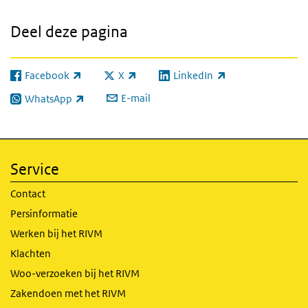
Deel deze pagina
Facebook
X
LinkedIn
(externe link)
(externe link)
(externe link)
E-mail
WhatsApp
(externe link)
Service
Contact
Persinformatie
Werken bij het RIVM
Klachten
Woo-verzoeken bij het RIVM
Zakendoen met het RIVM