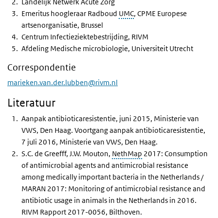
Landelijk Netwerk Acute Zorg
Emeritus hoogleraar Radboud
UMC
, CPME Europese
artsenorganisatie, Brussel
Centrum Infectieziektebestrijding, RIVM
Afdeling Medische microbiologie, Universiteit Utrecht
Correspondentie
marieken.van.der.lubben@rivm.nl
Literatuur
Aanpak antibioticaresistentie, juni 2015, Ministerie van
VWS, Den Haag. Voortgang aanpak antibioticaresistentie,
7 juli 2016, Ministerie van VWS, Den Haag.
S.C. de Greefff, J.W. Mouton,
NethMap
2017: Consumption
of antimicrobial agents and antimicrobial resistance
among medically important bacteria in the Netherlands /
MARAN 2017: Monitoring of antimicrobial resistance and
antibiotic usage in animals in the Netherlands in 2016.
RIVM Rapport 2017-0056, Bilthoven.