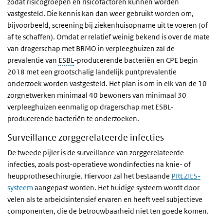
zodat risicogroepen en risicofactoren kunnen worden
vastgesteld. Die kennis kan dan weer gebruikt worden om,
bijvoorbeeld, screening bij ziekenhuisopname uit te voeren (of
af te schaffen). Omdat er relatief weinig bekend is over de mate
van dragerschap met BRMO in verpleeghuizen zal de
prevalentie van
ESBL
-producerende bacteriën en CPE begin
2018 met een grootschalig landelijk puntprevalentie
onderzoek worden vastgesteld. Het plan is om in elk van de 10
zorgnetwerken minimaal 40 bewoners van minimaal 30
verpleeghuizen eenmalig op dragerschap met ESBL-
producerende bacteriën te onderzoeken.
Surveillance zorggerelateerde infecties
De tweede pijler is de surveillance van zorggerelateerde
infecties, zoals post-operatieve wondinfecties na knie- of
heupprothesechirurgie. Hiervoor zal het bestaande
PREZIES-
systeem
aangepast worden. Het huidige systeem wordt door
velen als te arbeidsintensief ervaren en heeft veel subjectieve
componenten, die de betrouwbaarheid niet ten goede komen.