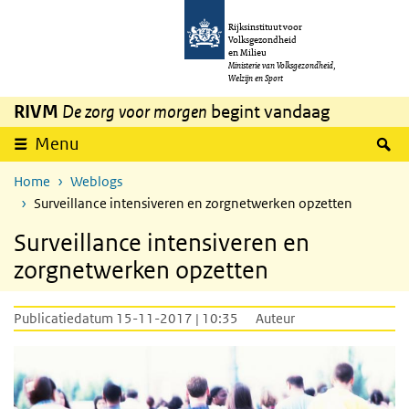
Overslaan en naar de inhoud gaan
Direct naar de hoofdnavigatie
Rijksinstituut voor
Volksgezondheid
en Milieu
Ministerie van Volksgezondheid,
Welzijn en Sport
RIVM
De zorg voor morgen
begint vandaag
Z
Menu
Home
Weblogs
Surveillance intensiveren en zorgnetwerken opzetten
Surveillance intensiveren en
zorgnetwerken opzetten
Publicatiedatum 15-11-2017 | 10:35
Auteur