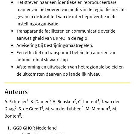
Het streven naar een identieke en reproduceerbare
manier van het voeren van audits in de regio die inzicht
geven in de kwaliteit van de infectiepreventie in de
instelling/organisatie.
Transparantie faciliteren en communicatie over de
aanwezigheid van BRMO in de regio
Advisering bij bestrijdingsmaatregelen.
Een effectief en transparant beleid ten aanzien van
antimicrobial stewardship.
Afstemming en uitwisselen van het regionale beleid en
de uitkomsten daarvan op landelijk niveau.
Auteurs
1
2
2
1
A. Schreijer
, K. Damen
,A. Reusken
, C. Laurent
, J. van der
3
4
4
4
Gaag
, S. de Greeff
, M. van der Lubben
, M. Mennen
, M.
5
Bonten
,
GGD GHOR Nederland