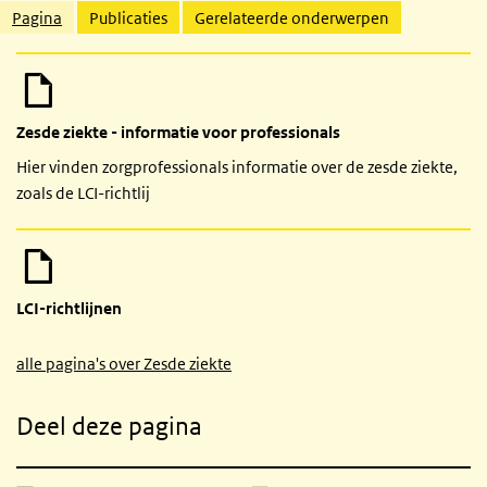
Gerelateerde inhoud
Pagina
Publicaties
Gerelateerde onderwerpen
Zesde ziekte - informatie voor professionals
Hier vinden zorgprofessionals informatie over de zesde ziekte,
zoals de LCI-richtlij
LCI-richtlijnen
alle pagina's over Zesde ziekte
Deel deze pagina