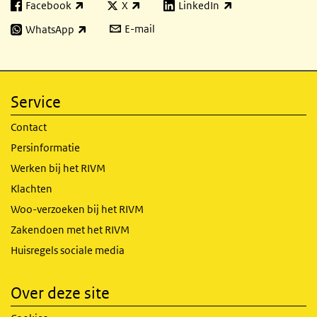
Facebook
X
LinkedIn
(externe link)
(externe link)
(externe link)
E-mail
WhatsApp
(externe link)
Service
Contact
Persinformatie
Werken bij het RIVM
Klachten
Woo-verzoeken bij het RIVM
Zakendoen met het RIVM
Huisregels sociale media
Over deze site