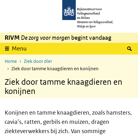
Overslaan en naar de inhoud gaan
Direct naar de hoofdnavigatie
Rijksinstituut voor
Volksgezondheid
en Milieu
Ministerie van Volksgezondheid,
Welzijn en Sport
RIVM
De zorg voor morgen
begint vandaag
Z
Menu
Home
Ziek door dier
Ziek door tamme knaagdieren en konijnen
Ziek door tamme knaagdieren en
konijnen
Konijnen en tamme knaagdieren, zoals hamsters,
cavia’s, ratten, gerbils en muizen, dragen
ziekteverwekkers bij zich. Van sommige