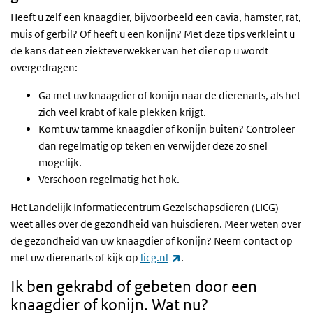
Heeft u zelf een knaagdier, bijvoorbeeld een cavia, hamster, rat,
muis of gerbil? Of heeft u een konijn? Met deze tips verkleint u
de kans dat een ziekteverwekker van het dier op u wordt
overgedragen:
Ga met uw knaagdier of konijn naar de dierenarts, als het
zich veel krabt of kale plekken krijgt.
Komt uw tamme knaagdier of konijn buiten? Controleer
dan regelmatig op teken en verwijder deze zo snel
mogelijk.
Verschoon regelmatig het hok.
Het Landelijk Informatiecentrum Gezelschapsdieren (LICG)
weet alles over de gezondheid van huisdieren. Meer weten over
de gezondheid van uw knaagdier of konijn? Neem contact op
(externe link)
met uw dierenarts of kijk op
licg.nl
.
Ik ben gekrabd of gebeten door een
knaagdier of konijn. Wat nu?