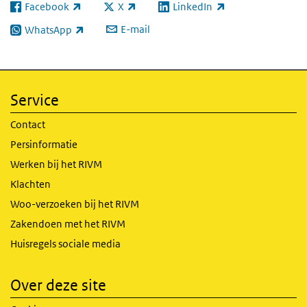
Facebook
X
LinkedIn
(externe link)
(externe link)
(externe link)
E-mail
WhatsApp
(externe link)
Service
Contact
Persinformatie
Werken bij het RIVM
Klachten
Woo-verzoeken bij het RIVM
Zakendoen met het RIVM
Huisregels sociale media
Over deze site