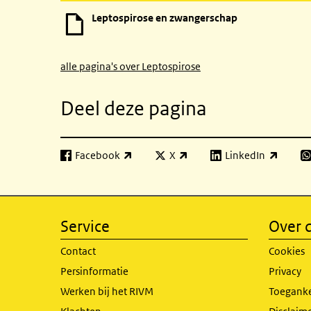
Leptospirose en zwangerschap
alle pagina's over Leptospirose
Deel deze pagina
Facebook
X
LinkedIn
(externe link)
(externe link)
(externe link)
(e
Service
Over d
Contact
Cookies
Persinformatie
Privacy
Werken bij het RIVM
Toeganke