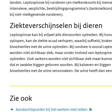
landen.
Leptospirose bij runderen (en melkerskoorts bij mens
intensieve, verplichte, bestrijdingsprogramma’s (tankmelko
bij niet-melkgevende runderen).
Ziekteverschijnselen bij dieren
Leptospirose kan bij vrijwel alle diersoorten optreden. Bij hon
oplopen, kan de ziekte acuut verlopen, waarbij sufheid, braken
bloedverlies met de urine optreden. Bij rundvee is vooral
Lepto
worden niet zichtbaar ziek, maar onder invloed van leptospi
optreden.
Ook varkens worden niet zichtbaar ziek maar kunne
dat er zwakke biggen geboren worden.
Bij kalveren en biggen
bloedverlies met de urine veroorzaken. De urine heeft dan een
Zie ook
(externe lin
Aandachtspunten bij het werken met ratten