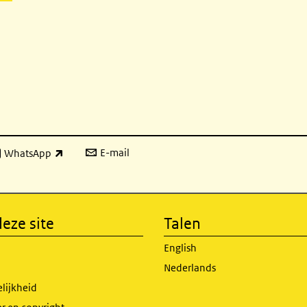
E-mail
WhatsApp
xterne link)
eze site
Talen
English
Nederlands
lijkheid