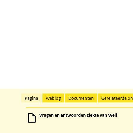
Gerelateerde inhoud
Pagina
Weblog
Documenten
Gerelateerde o
Vragen en antwoorden ziekte van Weil