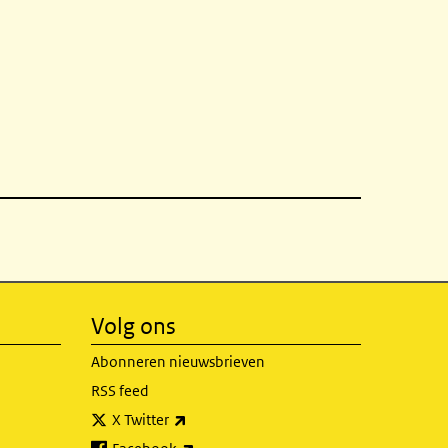
Volg ons
Abonneren nieuwsbrieven
RSS feed
(externe link)
X Twitter
(externe link)