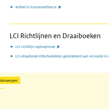
(externe link)
Artikel in Eurosurveillance
LCI Richtlijnen en Draaiboeken
(externe link)
LCI-richtlijn Leptospirose
LCI-draaiboek Infectieziekten gerelateerd aan recreatie i
nderwerpen