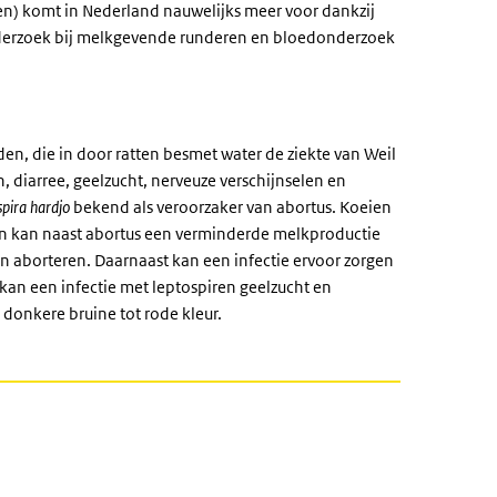
en) komt in Nederland nauwelijks meer voor dankzij
nderzoek bij melkgevende runderen en bloedonderzoek
den, die in door ratten besmet water de ziekte van Weil
, diarree, geelzucht, nerveuze verschijnselen en
spira hardjo
bekend als veroorzaker van abortus. Koeien
ren kan naast abortus een verminderde melkproductie
n aborteren. Daarnaast kan een infectie ervoor zorgen
 kan een infectie met leptospiren geelzucht en
 donkere bruine tot rode kleur.
k)