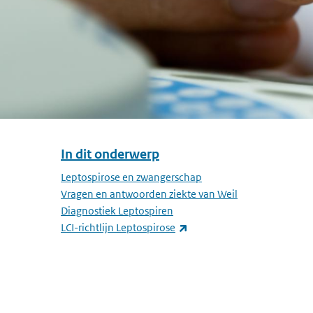
In dit onderwerp
Overslaan menu In dit onderwerp
Leptospirose en zwangerschap
Vragen en antwoorden ziekte van Weil
Diagnostiek Leptospiren
(externe link)
LCI-richtlijn Leptospirose