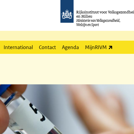
Rijksinstituut voor Volksgezondhe
en Milieu
Ministerie van Volksgezondheid,
Welzijn en Sport
(externe l
International
Contact
Agenda
MijnRIVM