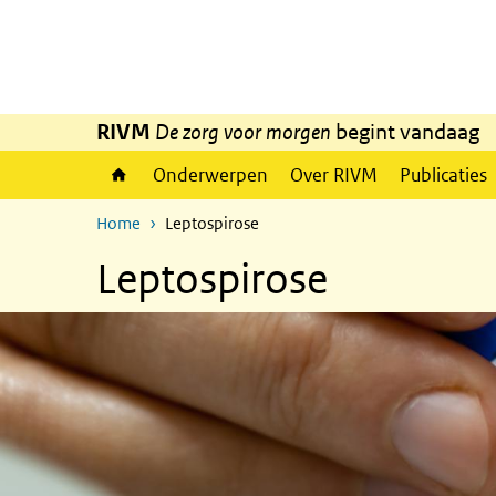
Overslaan en naar de inhoud gaan
Direct naar de hoofdnavigatie
RIVM
De zorg voor morgen
begint vandaag
Onderwerpen
Over RIVM
Publicaties
Home
Leptospirose
Leptospirose