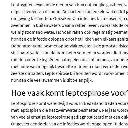
Leptospiren leven in de nieren van hun natuurlijke gastheer, 
uitgescheiden via de urine.
De bacterie kan enkele weken tot 
omgeving besmetten. Oorzaken van infecties bij mensen zijn o
zwemmen in buitenwaters waarin ratten leven, vooral als de o
weinig stromend water. Honden raken ook regelmatig besmet
honden de infectie oplopen door het likken aan elkaars genita
Door rattenurine besmet oppervlaktewater is de grootste risi
stilstaand water, kan daarom beter vermeden worden. Ratten
moeten uiterste hygiënemaatregelen in acht nemen, zij moet
met urine van mogelijk besmette runderen moet vermeden wo
zeerste ontraden.
Leptospirose bij honden wordt voorkomen do
honden die veel zwemmen is dit belangrijk.
Hoe vaak komt leptospirose voor
Leptospirose komt wereldwijd voor. In Nederland treden voora
met leptospiren die het zwemwater besmetten). Per jaar word
van veelal ernstige leptospirose gediagnosticeerd met een du
Ongeveer eenderde van de infecties wordt opgelopen (tijdens 