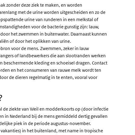
vaak zonder deze ziek te maken, en worden
jarenlang met de urine worden uitgescheiden en zo de
pspattende urine van runderen in een melkstal of
mstandigheden voor de bacterie gunstig zijn: lauw,
 door het zwemmen in buitenwater. Daarnaast kunnen
liën of door het oplikken van urine.
cobron voor de mens.
Zwemmen, zeker in lauw
vangers of landbewerkers die aan slootranden werken
en beschermende kleding en schoeisel dragen.
Contact
rden en het consumeren van rauwe melk wordt ten
or de dieren regelmatig in te enten, vooral voor
?
l de ziekte van Weil en modderkoorts op (door infectie
en in Nederland bij de mens gemiddeld dertig gevallen
idelijke piek in de periode augustus-november.
vakanties) in het buitenland, met name in tropische