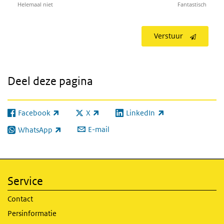
Helemaal niet
Fantastisch
Verstuur
Deel deze pagina
Facebook
X
LinkedIn
(externe link)
(externe link)
(externe link)
E-mail
WhatsApp
(externe link)
Service
Contact
Persinformatie