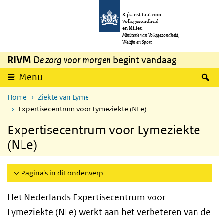
Overslaan en naar de inhoud gaan
Direct naar de hoofdnavigatie
Rijksinstituut voor
Volksgezondheid
en Milieu
Ministerie van Volksgezondheid,
Welzijn en Sport
RIVM
De zorg voor morgen
begint vandaag
Z
Menu
Home
Ziekte van Lyme
Expertisecentrum voor Lymeziekte (NLe)
Expertisecentrum voor Lymeziekte
(NLe)
Pagina's in dit onderwerp
Het Nederlands Expertisecentrum voor
Lymeziekte (NLe) werkt aan het verbeteren van de