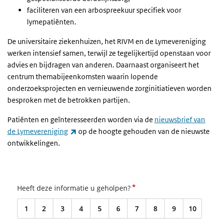
faciliteren van een arbospreekuur specifiek voor
lymepatiënten.
De universitaire ziekenhuizen, het RIVM en de Lymevereniging
werken intensief samen, terwijl ze tegelijkertijd openstaan voor
advies en bijdragen van anderen. Daarnaast organiseert het
centrum themabijeenkomsten waarin lopende
onderzoeksprojecten en vernieuwende zorginitiatieven worden
besproken met de betrokken partijen.
Patiënten en geïnteresseerden worden via de
nieuwsbrief van
(externe link)
de Lymevereniging
op de hoogte gehouden van de nieuwste
ontwikkelingen.
*
Heeft deze informatie u geholpen?
1
2
3
4
5
6
7
8
9
10