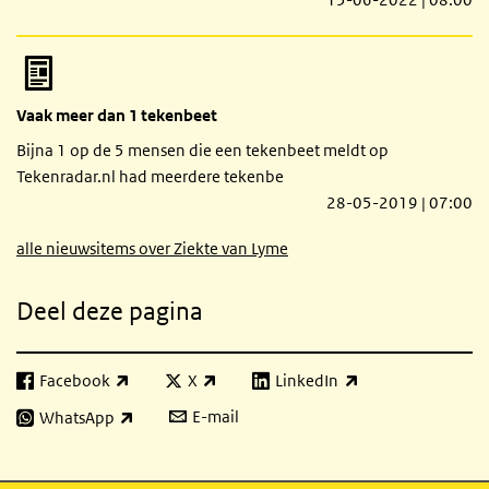
Vaak meer dan 1 tekenbeet
Bijna 1 op de 5 mensen die een tekenbeet meldt op
Tekenradar.nl had meerdere tekenbe
28-05-2019 | 07:00
alle nieuwsitems over Ziekte van Lyme
Deel deze pagina
Facebook
X
LinkedIn
(externe link)
(externe link)
(externe link)
E-mail
WhatsApp
(externe link)