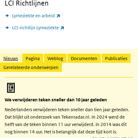
LCI Richtlijnen
(externe link)
Lymeziekte en arbeid
(externe link)
LCI-richtlijn Lymeziekte
Gerelateerde inhoud
Nieuws
Pagina
Weblog
Documenten
Publicaties
Gerelateerde onderwerpen
We verwijderen teken sneller dan 10 jaar geleden
Nederlanders verwijderen teken sneller dan tien jaar geleden.
Dat blijkt uit onderzoek van Tekenradar.nl. In 2024 werd de
helft van de teken binnen 11 uur verwijderd. In 2014 was dit
nog binnen 14 uur. Het is belangrijk dat deze tijd kort is.