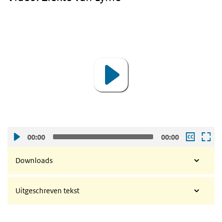
video
Video
Player
00:00
00:00
Downloads
Uitgeschreven tekst