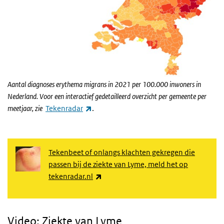
Aantal diagnoses erythema migrans in 2021 per 100.000 inwoners in
Nederland. Voor een interactief gedetailleerd overzicht per gemeente per
(externe link)
meetjaar, zie
Tekenradar
.
Tekenbeet of onlangs klachten gekregen die
passen bij de ziekte van Lyme, meld het op
(externe link)
tekenradar.nl
Video: Ziekte van Lyme