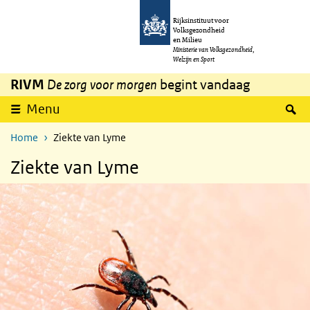
Overslaan en naar de inhoud gaan
Direct naar de hoofdnavigatie
Rijksinstituut voor
Volksgezondheid
en Milieu
Ministerie van Volksgezondheid,
Welzijn en Sport
RIVM
De zorg voor morgen
begint vandaag
Z
Menu
Home
Ziekte van Lyme
Ziekte van Lyme