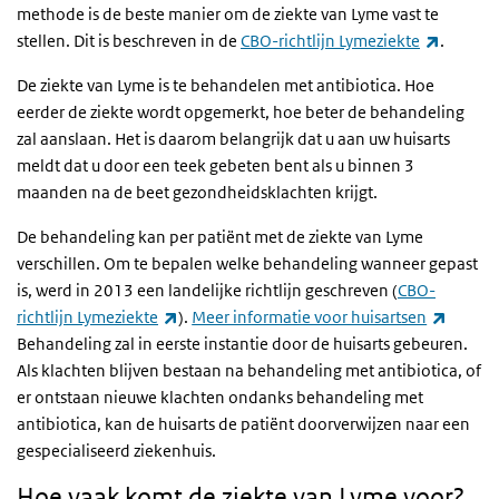
methode is de beste manier om de ziekte van Lyme vast te
(externe
stellen. Dit is beschreven in de
CBO
-richtlijn Lymeziekte
.
De ziekte van Lyme is te behandelen met antibiotica. Hoe
eerder de ziekte wordt opgemerkt, hoe beter de behandeling
zal aanslaan. Het is daarom belangrijk dat u aan uw huisarts
meldt dat u door een teek gebeten bent als u binnen 3
maanden na de beet gezondheidsklachten krijgt.
De behandeling kan per patiënt met de ziekte van Lyme
verschillen. Om te bepalen welke behandeling wanneer gepast
is, werd in 2013 een landelijke richtlijn geschreven (
CBO
-
(externe link)
(extern
richtlijn Lymeziekte
).
Meer informatie voor huisartsen
Behandeling zal in eerste instantie door de huisarts gebeuren.
Als klachten blijven bestaan na behandeling met antibiotica, of
er ontstaan nieuwe klachten ondanks behandeling met
antibiotica, kan de huisarts de patiënt doorverwijzen naar een
gespecialiseerd ziekenhuis.
Hoe vaak komt de ziekte van Lyme voor?