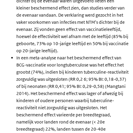
dichter bij de evenaar waren uitgevoerd lieten een
kleiner beschermend effect zien, dan studies verder van
de evenaar vandaan. De verklaring werd gezocht in het
vaker voorkomen van infecties met NTM’s dichter bij de
evenaar. Zij vonden geen effect van vaccinatieleeftijd,
hoewel de effectiviteit wel afnam met de leeftijd (85% bij
geboorte, 73% op 10-jarige leeftijd en 50% bij vaccinatie
op 20-jarige leeftijd).
In een meta-analyse naar het beschermend effect van
BCG-vaccinatie voor longtuberculose was het effect het
grootst (74%), indien bij kinderen tuberculine-reactiviteit
zorgvuldig was uitgesloten (RR 0,2 6; 95% BI: 0,18-0,37)
of bij neonaten (RR 0,41; 95% BI: 0,29-0,58) (Mangtani
2014). Het beschermend effect was lager of afwezig bij
kinderen of oudere personen waarbij tuberculine-
reactiviteit niet zorgvuldig was uitgesloten. Het
beschermend effect varieerde per breedtegraad,
namelijk voor landen rond de evenaar (< 20e
breedtegraad) 22%, landen tussen de 20-40e