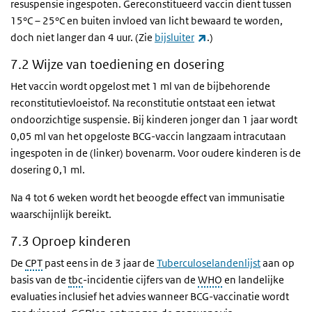
resuspensie ingespoten. Gereconstitueerd vaccin dient tussen
15°C – 25°C en buiten invloed van licht bewaard te worden,
(externe link)
doch niet langer dan 4 uur. (Zie
bijsluiter
.)
7.2 Wijze van toediening en dosering
Het vaccin wordt opgelost met 1 ml van de bijbehorende
reconstitutievloeistof. Na reconstitutie ontstaat een ietwat
ondoorzichtige suspensie. Bij kinderen jonger dan 1 jaar wordt
0,05 ml van het opgeloste BCG-vaccin langzaam intracutaan
ingespoten in de (linker) bovenarm. Voor oudere kinderen is de
dosering 0,1 ml.
Na 4 tot 6 weken wordt het beoogde effect van immunisatie
waarschijnlijk bereikt.
7.3 Oproep kinderen
De
CPT
past eens in de 3 jaar de
Tuberculoselandenlijst
aan op
basis van de
tbc
-incidentie cijfers van de
WHO
en landelijke
evaluaties inclusief het advies wanneer BCG-vaccinatie wordt