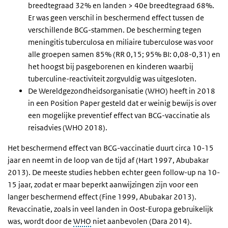
breedtegraad 32% en landen > 40e breedtegraad 68%.
Er was geen verschil in beschermend effect tussen de
verschillende BCG-stammen. De bescherming tegen
meningitis tuberculosa en miliaire tuberculose was voor
alle groepen samen 85% (RR 0,15; 95% BI: 0,08-0,31) en
het hoogst bij pasgeborenen en kinderen waarbij
tuberculine-reactiviteit zorgvuldig was uitgesloten.
De Wereldgezondheidsorganisatie (WHO) heeft in 2018
in een Position Paper gesteld dat er weinig bewijs is over
een mogelijke preventief effect van BCG-vaccinatie als
reisadvies (WHO 2018).
Het beschermend effect van BCG-vaccinatie duurt circa 10-15
jaar en neemt in de loop van de tijd af (Hart 1997, Abubakar
2013). De meeste studies hebben echter geen follow-up na 10-
15 jaar, zodat er maar beperkt aanwijzingen zijn voor een
langer beschermend effect (Fine 1999, Abubakar 2013).
Revaccinatie, zoals in veel landen in Oost-Europa gebruikelijk
was, wordt door de
WHO
niet aanbevolen (Dara 2014).