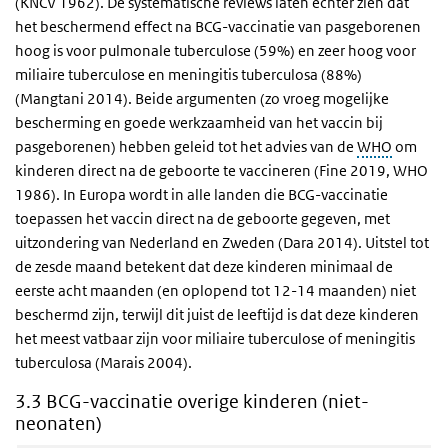
(KNCV 1962). De systematische reviews laten echter zien dat
het beschermend effect na BCG-vaccinatie van pasgeborenen
hoog is voor pulmonale tuberculose (59%) en zeer hoog voor
miliaire tuberculose en meningitis tuberculosa (88%)
(Mangtani 2014). Beide argumenten (zo vroeg mogelijke
bescherming en goede werkzaamheid van het vaccin bij
pasgeborenen) hebben geleid tot het advies van de
WHO
om
kinderen direct na de geboorte te vaccineren (Fine 2019, WHO
1986). In Europa wordt in alle landen die BCG-vaccinatie
toepassen het vaccin direct na de geboorte gegeven, met
uitzondering van Nederland en Zweden (Dara 2014). Uitstel tot
de zesde maand betekent dat deze kinderen minimaal de
eerste acht maanden (en oplopend tot 12-14 maanden) niet
beschermd zijn, terwijl dit juist de leeftijd is dat deze kinderen
het meest vatbaar zijn voor miliaire tuberculose of meningitis
tuberculosa (Marais 2004).
3.3 BCG-vaccinatie overige kinderen (niet-
neonaten)