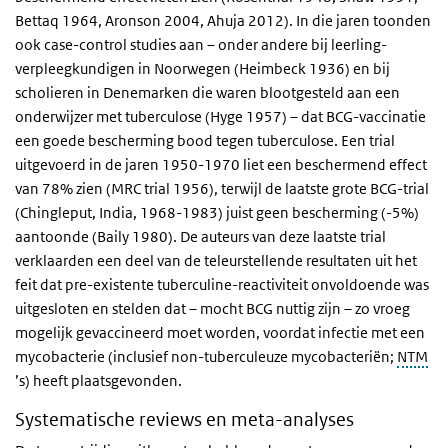
Bettaq 1964, Aronson 2004, Ahuja 2012). In die jaren toonden
ook case-control studies aan – onder andere bij leerling-
verpleegkundigen in Noorwegen (Heimbeck 1936) en bij
scholieren in Denemarken die waren blootgesteld aan een
onderwijzer met tuberculose (Hyge 1957) – dat BCG-vaccinatie
een goede bescherming bood tegen tuberculose. Een trial
uitgevoerd in de jaren 1950-1970 liet een beschermend effect
van 78% zien (MRC trial 1956), terwijl de laatste grote BCG-trial
(Chingleput, India, 1968-1983) juist geen bescherming (-5%)
aantoonde (Baily 1980). De auteurs van deze laatste trial
verklaarden een deel van de teleurstellende resultaten uit het
feit dat pre-existente tuberculine-reactiviteit onvoldoende was
uitgesloten en stelden dat – mocht BCG nuttig zijn – zo vroeg
mogelijk gevaccineerd moet worden, voordat infectie met een
mycobacterie (inclusief non-tuberculeuze mycobacteriën;
NTM
’s) heeft plaatsgevonden.
Systematische reviews en meta-analyses