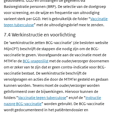
geadviseerd. GGD’en ontvangen de gegevens via
Basisregistratie personen (BRP). De selectie van de doelgroep
voor screening, en de wijze en frequentie van uitnodiging
varieert sterk per GGD. Het is gebruikelijk de folder “
Vaccinatie
tegen tuberculose
” met de uitnodigingsbrief mee te zenden.
7.4 Werkinstructie en voorlichting
De ‘werkinstructie zetten BCG-vaccinatie’ (zie besloten website
MijnCPT) beschrijft de stappen die nodig zijn om de BCG-
vaccinatie te geven. Voorafgaande aan de vaccinatie moet de
MTM’er de
BCG-vragenlijst
met de ouder/verzorger doornemen
om er zeker van te zijn dat er geen contra-indicatie voor BCG-
vaccinatie bestaat. De werkinstructie beschrijft de
vervolgvragen en acties die door de MTM’er gesteld en gedaan
kunnen worden. Tevens moet de ouder/verzorger worden
geïnformeerd over de bijwerkingen. Hiervoor kunnen de
folders “
Vaccinatie tegen tuberculose
” en/of de “
Instructie
nazorg BCG-vaccinatie
” worden gebruikt. De BCG-vaccinatie
wordt gedocumenteerd in het patiëntendossier en