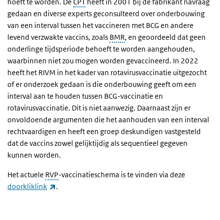
hoeft te worden. De
CPT
heeft in 2001 bij de fabrikant navraag
gedaan en diverse experts geconsulteerd over onderbouwing
van een interval tussen het vaccineren met BCG en andere
levend verzwakte vaccins, zoals
BMR
, en geoordeeld dat geen
onderlinge tijdsperiode behoeft te worden aangehouden,
waarbinnen niet zou mogen worden gevaccineerd. In 2022
heeft het RIVM in het kader van rotavirusvaccinatie uitgezocht
of er onderzoek gedaan is die onderbouwing geeft om een
interval aan te houden tussen BCG-vaccinatie en
rotavirusvaccinatie. Dit is niet aanwezig. Daarnaast zijn er
onvoldoende argumenten die het aanhouden van een interval
rechtvaardigen en heeft een groep deskundigen vastgesteld
dat de vaccins zowel gelijktijdig als sequentieel gegeven
kunnen worden.
Het actuele
RVP
-vaccinatieschema is te vinden via deze
(externe link)
doorkliklink
.