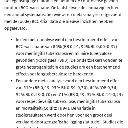
De tegenstrijdige uitkomsten hebben de controverse gevoed
rondom BCG-vaccinatie. De laatste twee decennia zijn echter
een aantal systematische reviews en meta-analyses uitgevoerd
met de (oude) BCG-trial data die nieuwe inzichten hebben
opgeleverd.
In een meta-analyse werd een beschermend effect van
BCG-vaccinatie van 86% (RR 0,14; 95% BI: 0,05-0,35)
voor meningitis tuberculosa en miliaire tuberculose
gevonden (Rodrigues 1993). De onderzoekers vonden te
grote heterogeniteit in de studies om een beschermend
effect voor longtuberculose te berekenen.
Een andere meta-analyse vond een beschermend effect
van 51% (RR 0,49; 95% BI: 0,34-0,70), 64% (OR 0,36;
95% BI: 0,18-0,70) en 71% (RR 0,29; 95% BI: 0,16-0,53)
voor respectievelijk tuberculose, meningitis tuberculosa
en mortaliteit (Colditz 1994). De variatie in
studieresultaten werd door hen voor een groot deel
verklaard door geografische ligging (latitude). Studies die