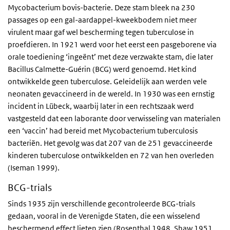
Mycobacterium bovis-bacterie. Deze stam bleek na 230
passages op een gal-aardappel-kweekbodem niet meer
virulent maar gaf wel bescherming tegen tuberculose in
proefdieren. In 1921 werd voor het eerst een pasgeborene via
orale toediening ‘ingeënt’ met deze verzwakte stam, die later
Bacillus Calmette-Guérin (BCG) werd genoemd. Het kind
ontwikkelde geen tuberculose. Geleidelijk aan werden vele
neonaten gevaccineerd in de wereld. In 1930 was een ernstig
incident in Lübeck, waarbij later in een rechtszaak werd
vastgesteld dat een laborante door verwisseling van materialen
een ‘vaccin’ had bereid met Mycobacterium tuberculosis
bacteriën. Het gevolg was dat 207 van de 251 gevaccineerde
kinderen tuberculose ontwikkelden en 72 van hen overleden
(Iseman 1999).
BCG-trials
Sinds 1935 zijn verschillende gecontroleerde BCG-trials
gedaan, vooral in de Verenigde Staten, die een wisselend
beschermend effect lieten zien (Rosenthal 1948, Shaw 1951,