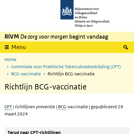
Overslaan en naar de inhoud gaan
Direct naar de hoofdnavigatie
Rijksinstituut voor
Volksgezondheid
en Milieu
Ministerie van Volksgezondheid,
Welzijn en Sport
RIVM
De zorg voor morgen
begint vandaag
Z
Menu
Home
Commissie voor Praktische Tuberculosebestrijding (CPT)
BCG-vaccinatie
Richtlijn BCG-vaccinatie
Richtlijn BCG-vaccinatie
CPT
| richtlijnen preventie |
BCG
-vaccinatie | gepubliceerd 29
maart 2024
Terug naar CPT-richtlijnen