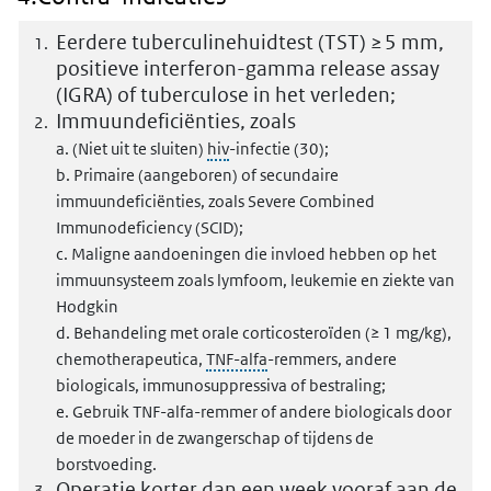
Eerdere tuberculinehuidtest (TST) ≥ 5 mm,
positieve interferon-gamma release assay
(IGRA) of tuberculose in het verleden;
Immuundeficiënties, zoals
a. (Niet uit te sluiten)
hiv
-infectie (30);
b. Primaire (aangeboren) of secundaire
immuundeficiënties, zoals Severe Combined
Immunodeficiency (SCID);
c. Maligne aandoeningen die invloed hebben op het
immuunsysteem zoals lymfoom, leukemie en ziekte van
Hodgkin
d. Behandeling met orale corticosteroïden (≥ 1 mg/kg),
chemotherapeutica,
TNF-alfa
-remmers, andere
biologicals, immunosuppressiva of bestraling;
e. Gebruik TNF-alfa-remmer of andere biologicals door
de moeder in de zwangerschap of tijdens de
borstvoeding.
Operatie korter dan een week vooraf aan de