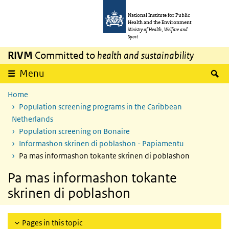
Skip to main content
Skip to main navigation
National Institute for Public
Health and the Environment
Ministry of Health, Welfare and
Sport
RIVM
Committed to
health and sustainability
S
Menu
Home
Population screening programs in the Caribbean
Netherlands
Population screening on Bonaire
Informashon skrinen di poblashon - Papiamentu
Pa mas informashon tokante skrinen di poblashon
Pa mas informashon tokante
skrinen di poblashon
Pages in this topic