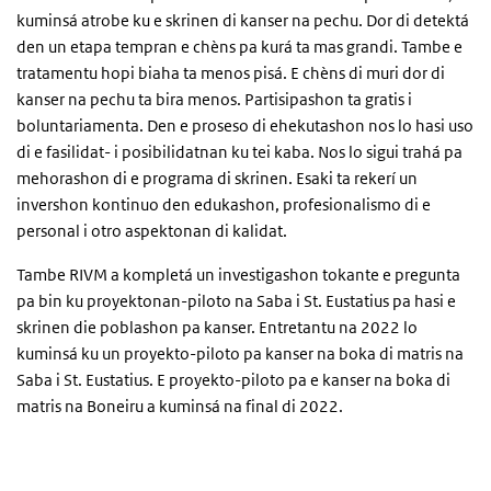
kuminsá atrobe ku e skrinen di kanser na pechu. Dor di detektá
den un etapa tempran e chèns pa kurá ta mas grandi. Tambe e
tratamentu hopi biaha ta menos pisá. E chèns di muri dor di
kanser na pechu ta bira menos. Partisipashon ta gratis i
boluntariamenta. Den e proseso di ehekutashon nos lo hasi uso
di e fasilidat- i posibilidatnan ku tei kaba. Nos lo sigui trahá pa
mehorashon di e programa di skrinen. Esaki ta rekerí un
invershon kontinuo den edukashon, profesionalismo di e
personal i otro aspektonan di kalidat.
Tambe RIVM a kompletá un investigashon tokante e pregunta
pa bin ku proyektonan-piloto na Saba i St. Eustatius pa hasi e
skrinen die poblashon pa kanser. Entretantu na 2022 lo
kuminsá ku un proyekto-piloto pa kanser na boka di matris na
Saba i St. Eustatius. E proyekto-piloto pa e kanser na boka di
matris na Boneiru a kuminsá na final di 2022.