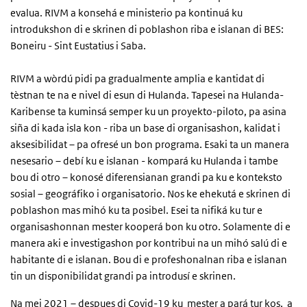
evalua. RIVM a konsehá e ministerio pa kontinuá ku
introdukshon di e skrinen di poblashon riba e islanan di BES:
Boneiru - Sint Eustatius i Saba.
RIVM a wòrdú pidi pa gradualmente amplia e kantidat di
tèstnan te na e nivel di esun di Hulanda. Tapesei na Hulanda-
Karibense ta kuminsá semper ku un proyekto-piloto, pa asina
siña di kada isla kon - riba un base di organisashon, kalidat i
aksesibilidat – pa ofresé un bon programa. Esaki ta un manera
nesesario – debí ku e islanan - kompará ku Hulanda i tambe
bou di otro – konosé diferensianan grandi pa ku e konteksto
sosial – geográfiko i organisatorio. Nos ke ehekutá e skrinen di
poblashon mas mihó ku ta posibel. Esei ta nifiká ku tur e
organisashonnan mester kooperá bon ku otro. Solamente di e
manera aki e investigashon por kontribui na un mihó salú di e
habitante di e islanan. Bou di e profeshonalnan riba e islanan
tin un disponibilidat grandi pa introdusí e skrinen.
Na mei 2021 – despues di Covid-19 ku mester a pará tur kos, a