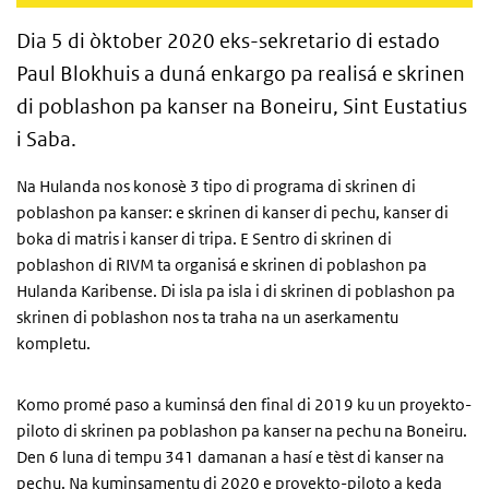
Dia 5 di òktober 2020 eks-sekretario di estado
Paul Blokhuis a duná enkargo pa realisá e skrinen
di poblashon pa kanser na Boneiru, Sint Eustatius
i Saba.
Na Hulanda nos konosè 3 tipo di programa di skrinen di
poblashon pa kanser: e skrinen di kanser di pechu, kanser di
boka di matris i kanser di tripa. E Sentro di skrinen di
poblashon di RIVM ta organisá e skrinen di poblashon pa
Hulanda Karibense. Di isla pa isla i di skrinen di poblashon pa
skrinen di poblashon nos ta traha na un aserkamentu
kompletu.
Komo promé paso a kuminsá den final di 2019 ku un proyekto-
piloto di skrinen pa poblashon pa kanser na pechu na Boneiru.
Den 6 luna di tempu 341 damanan a hasí e tèst di kanser na
pechu. Na kuminsamentu di 2020 e proyekto-piloto a keda