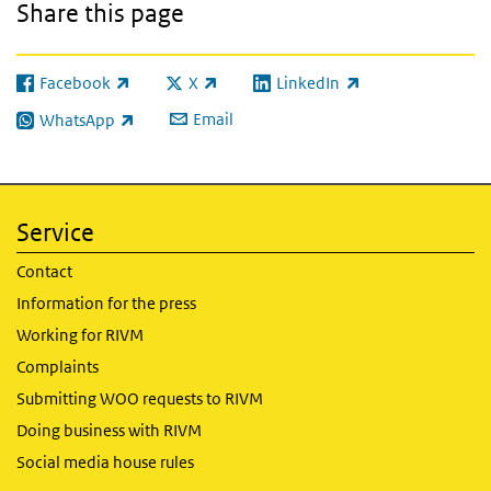
Share this page
Facebook
X
LinkedIn
(link is external)
(link is external)
(link is external)
Email
WhatsApp
(link is external)
Service
Contact
Information for the press
Working for RIVM
Complaints
Submitting WOO requests to RIVM
Doing business with RIVM
Social media house rules