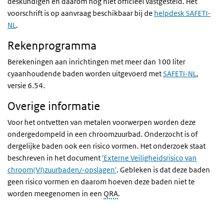
deskundigen en daarom nog niet officieel vastgesteld. Het
voorschrift is op aanvraag beschikbaar bij de
helpdesk SAFETI-
NL
.
Rekenprogramma
Berekeningen aan inrichtingen met meer dan 100 liter
cyaanhoudende baden worden uitgevoerd met
SAFETI-NL
,
versie 6.54.
Overige informatie
Voor het ontvetten van metalen voorwerpen worden deze
ondergedompeld in een chroomzuurbad. Onderzocht is of
dergelijke baden ook een risico vormen. Het onderzoek staat
beschreven in het document
'Externe Veiligheidsrisico van
chroom(VI)zuurbaden/-opslagen'
. Gebleken is dat deze baden
geen risico vormen en daarom hoeven deze baden niet te
worden meegenomen in een
QRA
.