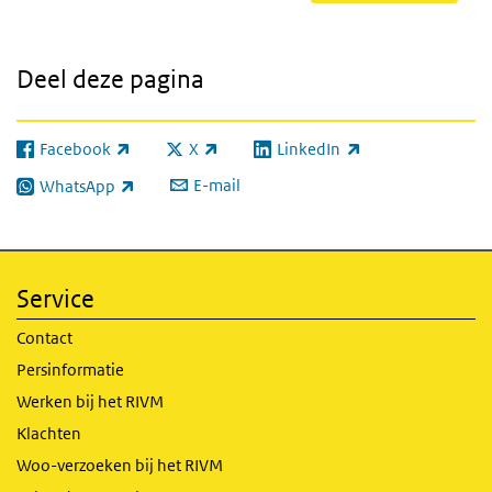
Deel deze pagina
Facebook
X
LinkedIn
(externe link)
(externe link)
(externe link)
E-mail
WhatsApp
(externe link)
Service
Contact
Persinformatie
Werken bij het RIVM
Klachten
Woo-verzoeken bij het RIVM