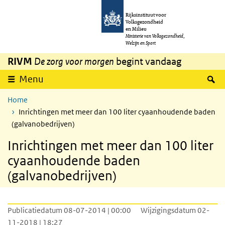
Overslaan en naar de inhoud gaan
Direct naar de hoofdnavigatie
Rijksinstituut voor
Volksgezondheid
en Milieu
Ministerie van Volksgezondheid,
Welzijn en Sport
RIVM
De zorg voor morgen
begint vandaag
Z
Menu
Home
Inrichtingen met meer dan 100 liter cyaanhoudende baden
(galvanobedrijven)
Inrichtingen met meer dan 100 liter
cyaanhoudende baden
(galvanobedrijven)
Publicatiedatum 08-07-2014 | 00:00
Wijzigingsdatum 02-
11-2018 | 18:27