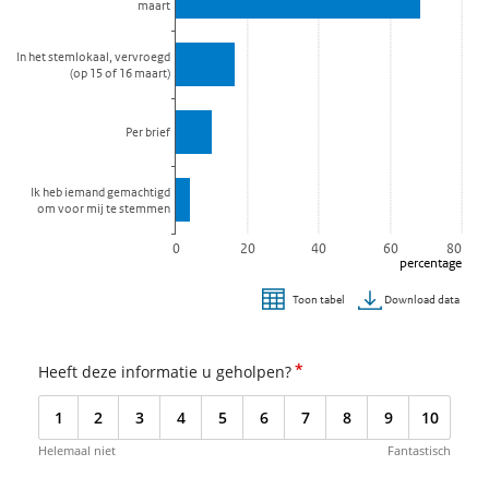
maart
De grafiek heeft 1 X-as die categories weergeeft.
De grafiek heeft 1 Y-as die percentage weergeeft.
In het stemlokaal, vervroegd
(op 15 of 16 maart)
Per brief
Ik heb iemand gemachtigd
om voor mij te stemmen
0
20
40
60
80
percentage
Download data
Toon tabel
Einde van interactieve grafiek.
*
Heeft deze informatie u geholpen?
1
2
3
4
5
6
7
8
9
10
Helemaal niet
Fantastisch