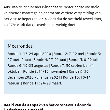
49% van de deelnemers vindt dat de Nederlandse overheid
voldoende maatregelen neemt om verdere verspreiding van
het virus te beperken, 23% vindt dat de overheid teveel doet,
en 27% vindt dat de overheid te weinig doet.
Meetrondes
Ronde 1: 17-24 april 2020 | Ronde 2: 7-12 mei | Ronde 3:
27 mei - 1 juni | Ronde 4: 17-21 juni | Ronde 5: 8-12 juli |
Ronde 6: 19-23 augustus | Ronde 7: 30 september - 4
oktober | Ronde 8: 11-15 november | Ronde 9: 30
december 2020 - 3 januari 2021 | Ronde 10: 10-14
februari
| Ronde 11: 24-28 maart.
Beeld van de aanpak van het coronavirus door de N
Vertrouwen in Nederlandse aanpak
Sla de grafiek 'Beeld van de aanpak van het coronavirus door de 
Beeld van de aanpak van het coronavirus door de
Nederlandse overheid