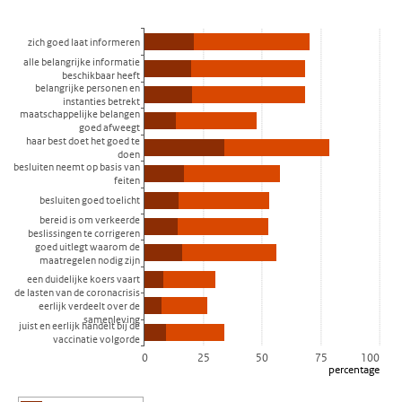
Meting 11, 24-28 maart
Bekijk als data tabel.
zich goed laat informeren
De grafiek heeft 1 X-as die categories weergeeft.
alle belangrijke informatie
De grafiek heeft 1 Y-as die percentage weergeeft.
beschikbaar heeft
belangrijke personen en
instanties betrekt
maatschappelijke belangen
goed afweegt
haar best doet het goed te
doen
besluiten neemt op basis van
feiten
besluiten goed toelicht
bereid is om verkeerde
beslissingen te corrigeren
goed uitlegt waarom de
maatregelen nodig zijn
een duidelijke koers vaart
de lasten van de coronacrisis
eerlijk verdeelt over de
samenleving
juist en eerlijk handelt bij de
vaccinatie volgorde
0
25
50
75
100
percentage