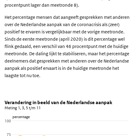
procentpunt lager dan meetronde 8).
Het percentage mensen dat aangeeft gesprekken met anderen
over de Nederlandse aanpak van de coronacrisis als (zeer)
positief te ervaren is vergelijkbaar met de vorige meetronde.
Sinds de eerste meetronde (april 2020) is dit percentage wel
flink gedaald, een verschil van 46 procentpunt met de huidige
meetronde. De daling lijkt te stabiliseren, maar het percentage
deelnemers dat gesprekken met anderen over de Nederlandse
aanpak als positief ervaart is in de huidige meetronde het
laagste tot nu toe.
Verandering in beeld van de Nederlandse aanpak
Verandering in vertrouwen
Sla de grafiek 'Verandering in beeld van de Nederlandse aanpak' o
Verandering in beeld van de Nederlandse aanpak
Meting 1, 3, 5 t/m 11
Lijn grafiek met 3 lijnen.
percentage
Meting 1, 3, 5 t/m 11
100
Bekijk als data tabel.
De grafiek heeft 1 X-as die categories weergeeft.
75