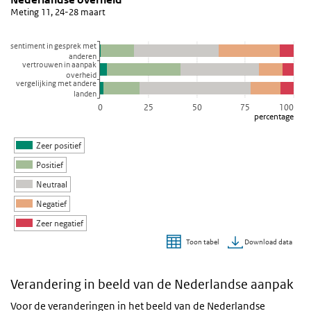
Staaf grafiek met 5 reeksen.
Meting 11, 24-28 maart
Meting 11, 24-28 maart
Bekijk als data tabel.
sentiment in gesprek met
anderen
De grafiek heeft 1 X-as die categories weergeeft.
vertrouwen in aanpak
De grafiek heeft 1 Y-as die percentage weergeeft.
overheid
vergelijking met andere
landen
0
25
50
75
100
percentage
Zeer positief
Positief
Neutraal
Negatief
Zeer negatief
Download data
Toon tabel
Einde van interactieve grafiek.
Verandering in beeld van de Nederlandse aanpak
Voor de veranderingen in het beeld van de Nederlandse