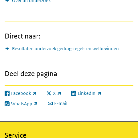
Over dit onderzoek
Direct naar:
Resultaten onderzoek gedragsregels en welbevinden
Deel deze pagina
Facebook
X
LinkedIn
(externe link)
(externe link)
(externe link)
E-mail
WhatsApp
(externe link)
Service