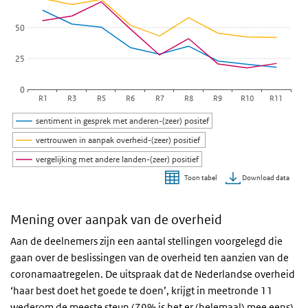
De grafiek heeft 1 Y-as die percentage weergeeft.
50
25
0
R1
R3
R5
R6
R7
R8
R9
R10
R11
sentiment in gesprek met anderen-(zeer) positef
vertrouwen in aanpak overheid-(zeer) positief
vergelijking met andere landen-(zeer) positief
Download data
Toon tabel
Einde van interactieve grafiek.
Mening over aanpak van de overheid
Aan de deelnemers zijn een aantal stellingen voorgelegd die
gaan over de beslissingen van de overheid ten aanzien van de
coronamaatregelen. De uitspraak dat de Nederlandse overheid
‘haar best doet het goede te doen’, krijgt in meetronde 11
wederom de meeste steun (79% is het er (helemaal) mee eens).