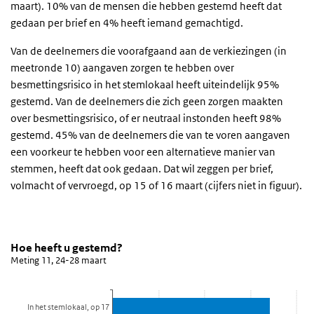
maart). 10% van de mensen die hebben gestemd heeft dat
gedaan per brief en 4% heeft iemand gemachtigd.
Van de deelnemers die voorafgaand aan de verkiezingen (in
meetronde 10) aangaven zorgen te hebben over
besmettingsrisico in het stemlokaal heeft uiteindelijk 95%
gestemd. Van de deelnemers die zich geen zorgen maakten
over besmettingsrisico, of er neutraal instonden heeft 98%
gestemd. 45% van de deelnemers die van te voren aangaven
een voorkeur te hebben voor een alternatieve manier van
stemmen, heeft dat ook gedaan. Dat wil zeggen per brief,
volmacht of vervroegd, op 15 of 16 maart (cijfers niet in figuur).
Hoe heeft u gestemd?
Hoe is er gestemd
Sla de grafiek 'Hoe heeft u gestemd?' over en ga naar de datatabel
Hoe heeft u gestemd?
Meting 11, 24-28 maart
Staaf grafiek met 4 staven.
Meting 11, 24-28 maart
Bekijk als data tabel.
In het stemlokaal, op 17