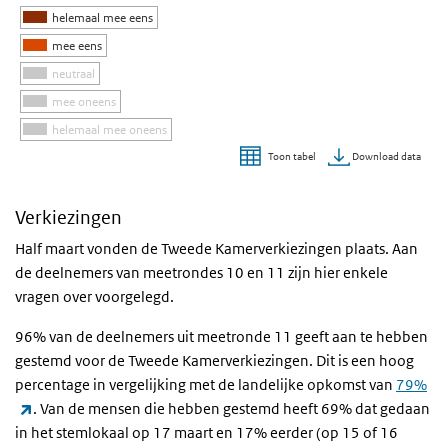
helemaal mee eens
mee eens
neutraal
mee oneens
helemaal mee oneens
Download data
Toon tabel
Einde van interactieve grafiek.
Verkiezingen
Half maart vonden de Tweede Kamerverkiezingen plaats. Aan
de deelnemers van meetrondes 10 en 11 zijn hier enkele
vragen over voorgelegd.
96% van de deelnemers uit meetronde 11 geeft aan te hebben
gestemd voor de Tweede Kamerverkiezingen. Dit is een hoog
percentage in vergelijking met de landelijke opkomst van
79%
(externe link)
.
Van de mensen die hebben gestemd heeft 69% dat gedaan
in het
stemlokaal op 17 maart en 17% eerder (op 15 of 16