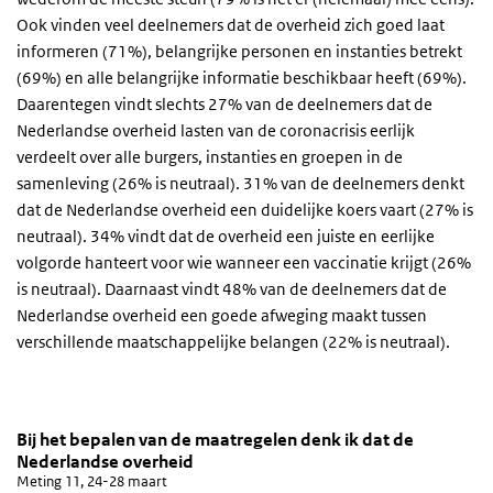
Ook vinden veel deelnemers dat de overheid zich goed laat
informeren (71%), belangrijke personen en instanties betrekt
(69%) en alle belangrijke informatie beschikbaar heeft (69%).
Daarentegen vindt slechts 27% van de deelnemers dat de
Nederlandse overheid lasten van de coronacrisis eerlijk
verdeelt over alle burgers, instanties en groepen in de
samenleving (26% is neutraal). 31% van de deelnemers denkt
dat de Nederlandse overheid een duidelijke koers vaart (27% is
neutraal). 34% vindt dat de overheid een juiste en eerlijke
volgorde hanteert voor wie wanneer een vaccinatie krijgt (26%
is neutraal). Daarnaast vindt 48% van de deelnemers dat de
Nederlandse overheid een goede afweging maakt tussen
verschillende maatschappelijke belangen (22% is neutraal).
Bij het bepalen van de maatregelen denk ik dat de 
Bij het bepalen van de maatregelen denk ik
Sla de grafiek 'Bij het bepalen van de maatregelen denk ik dat de
Bij het bepalen van de maatregelen denk ik dat de
Nederlandse overheid
Staaf grafiek met 6 reeksen.
Meting 11, 24-28 maart