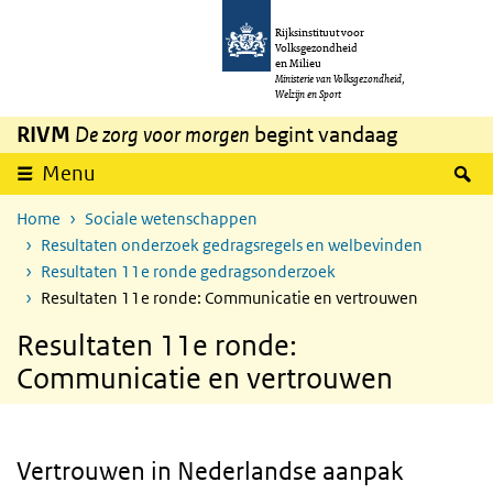
Overslaan en naar de inhoud gaan
Direct naar de hoofdnavigatie
Rijksinstituut voor
Volksgezondheid
en Milieu
Ministerie van Volksgezondheid,
Welzijn en Sport
RIVM
De zorg voor morgen
begint vandaag
Z
Menu
Home
Sociale wetenschappen
Resultaten onderzoek gedragsregels en welbevinden
Resultaten 11e ronde gedragsonderzoek
Resultaten 11e ronde: Communicatie en vertrouwen
Resultaten 11e ronde:
Communicatie en vertrouwen
Vertrouwen in Nederlandse aanpak