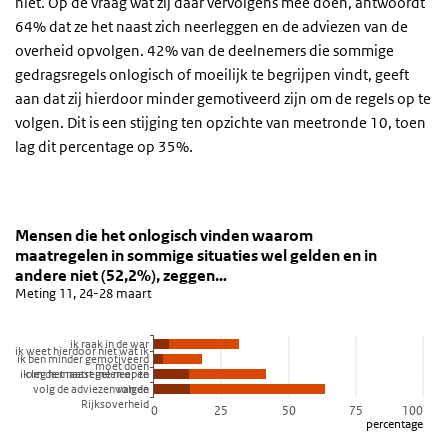
niet. Op de vraag wat zij daar vervolgens mee doen, antwoordt
64% dat ze het naast zich neerleggen en de adviezen van de
overheid opvolgen. 42% van de deelnemers die sommige
gedragsregels onlogisch of moeilijk te begrijpen vindt, geeft
aan dat zij hierdoor minder gemotiveerd zijn om de regels op te
volgen. Dit is een stijging ten opzichte van meetronde 10, toen
lag dit percentage op 35%.
Mensen die het onlogisch vinden waarom maatregele
Kritische geluiden
Sla de grafiek 'Mensen die het onlogisch vinden waarom maatregel
Mensen die het onlogisch vinden waarom
maatregelen in sommige situaties wel gelden en in
Staaf grafiek met 5 reeksen.
andere niet (52,2%), zeggen…
Meting 11, 24-28 maart
Meting 11, 24-28 maart
Bekijk als data tabel.
De grafiek heeft 1 X-as die categories weergeeft.
ik raak in de war
ik weet hierdoor niet wat ik
ik ben minder gemotiveerd
De grafiek heeft 1 Y-as die percentage weergeeft.
moet doen
ik leg het naast me neer en
om de maatregelen op te
volg de adviezen van de
volgen
Rijksoverheid
0
25
50
75
100
percentage