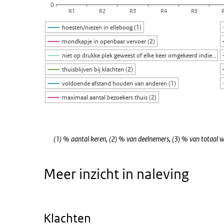
0
R1
R2
R3
R4
R5
hoesten/niezen in elleboog (1)
mondkapje in openbaar vervoer (2)
niet op drukke plek geweest of elke keer omgekeerd indie…
thuisblijven bij klachten (2)
voldoende afstand houden van anderen (1)
maximaal aantal bezoekers thuis (2)
Einde van interactieve grafiek.
(1) % aantal keren, (2) % van deelnemers, (3) % van totaal 
Meer inzicht in naleving
Klachten