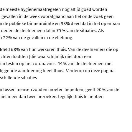
 de meeste hygiënemaatregelen nog altijd goed worden
e gevallen in de week voorafgaand aan het onderzoek geen
 de publieke binnenruimte en 98% deed dat in het openbaar
deden de deelnemers dat in 75% van de situaties. Als
n 72% van de gevallen in de elleboog.
deld 68% van hun werkuren thuis. Van de deelnemers die op
chten hadden (die waarschijnlijk niet door een
en testen op het coronavirus. 44% van de deelnemers met
erliggende aandoening
bleef thuis. Verderop op deze pagina
schillende situaties.
cten tussen mensen zouden moeten beperken, geeft 90% van de
iet meer dan twee bezoekers tegelijk thuis te hebben
s) gedragsregels
agsregels' over en ga naar de datatabel