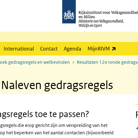
Rijksinstituut voor Volksgezondhe
en Milieu
Ministerie van Volksgezondheid,
Welzijn en Sport
(externe l
International
Contact
Agenda
MijnRIVM
zoek gedragsregels en welbevinden
Resultaten 12e ronde gedrag
 Naleven gedragsregels
gsregels toe te passen?
gsregels die erop gericht zijn om verspreiding van het
ht op het beperken van het aantal contacten (bijvoorbeeld