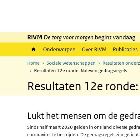
Overslaan en naar de inhoud gaan
Direct naar de hoofdnavigatie
RIVM
De zorg voor morgen
begint vandaag
Onderwerpen
Over RIVM
Publicaties
Home
Sociale wetenschappen
Resultaten onder
Resultaten 12e ronde: Naleven gedragsregels
Resultaten 12e ronde:
Lukt het mensen om de gedra
Sinds half maart 2020 gelden in ons land diverse gedra
coronavirus te bestrijden. De gedragsregels zijn geric