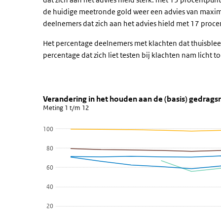
de huidige meetronde gold weer een advies van maxim
deelnemers dat zich aan het advies hield met 17 proce
Het percentage deelnemers met klachten dat thuisbleef
percentage dat zich liet testen bij klachten nam licht 
Verandering in het houden aan de
Verandering in het houden a
Sla de grafiek 'Verandering in het houden aan de (basis
Verandering in het houden aan de (basis) gedrags
Meting 1 t/m 12
Lijn grafiek met 11 lijnen.
Meting 1 t/m 12
100
Bekijk als data tabel.
80
De grafiek heeft 1 X-as die categories weergeeft.
De grafiek heeft 1 Y-as die values weergeeft.
60
40
20