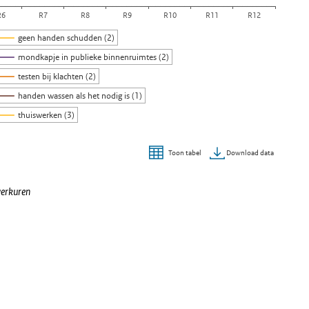
R6
R7
R8
R9
R10
R11
R12
geen handen schudden (2)
mondkapje in publieke binnenruimtes (2)
testen bij klachten (2)
handen wassen als het nodig is (1)
thuiswerken (3)
Download data
Toon tabel
werkuren