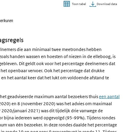
Download data
Toon tabel
werkuren
agsregels
deelnemers die aan minimaal twee meetrondes hebben
als handen wassen en hoesten of niezen in de elleboog, is
gebleven. Dit geldt ook voor het percentage deelnemers dat
 het openbaar vervoer. Ook het percentage dat drukke
) en het aantal keer dat het lukt om voldoende afstand te
s het geadviseerde maximum aantal bezoekers thuis
een aantal
 2020) en 8 (november 2020) was het advies om maximaal
2020/januari 2021) was dit tijdelijk drie vanwege de
oor bijna iedereen werd opgevolgd (95-99%). Tijdens rondes
mum van één bezoeker. In deze rondes daalde het percentage
t in ronde 10 en nog eens 9 procentpunt in ronde 11. Tijdens