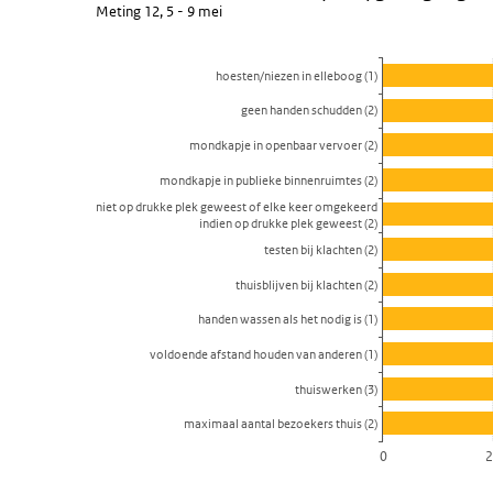
Meting 12, 5 - 9 mei
Staaf grafiek met 11 staven.
Meting 12, 5 - 9 mei
hoesten/niezen in elleboog (1)
Bekijk als data tabel.
geen handen schudden (2)
De grafiek heeft 1 X-as die categories weergeeft.
De grafiek heeft 1 Y-as die percentage weergeeft.
mondkapje in openbaar vervoer (2)
mondkapje in publieke binnenruimtes (2)
niet op drukke plek geweest of elke keer omgekeerd
indien op drukke plek geweest (2)
testen bij klachten (2)
thuisblijven bij klachten (2)
handen wassen als het nodig is (1)
voldoende afstand houden van anderen (1)
thuiswerken (3)
maximaal aantal bezoekers thuis (2)
0
2