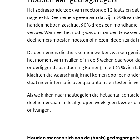
Het gedragsonderzoek van meetronde 12 laat zien dat
nageleefd. Deelnemers geven aan dat zij in 99% van d
handen hebben geschud, 90% droeg een mondkapje in
vervoer. Wanneer het nodig was om handen te wassen, 
deelnemers moesten hoesten of niezen, deden zij dat i
De deelnemers die thuis kunnen werken, werken gemid
het moment van invullen of in de 6 weken daarvoor kla
onderliggende aandoening komen), heeft 65% zich lat
klachten
d
ie waarschijnlijk niet komen door een ond
staat meer informatie over quarantaine en testen in ver
Als we kijken naar maatregelen die het aantal conta
deelnemers aan in de afgelopen week geen bezoek of n
ontvangen.
Houden mensen zich aan de (basi
Opvolgen gedragsregels
Sla de grafiek 'Houden mensen zich aan de (basis) gedr
Houden mensen zich aan de (basis) gedragsregels