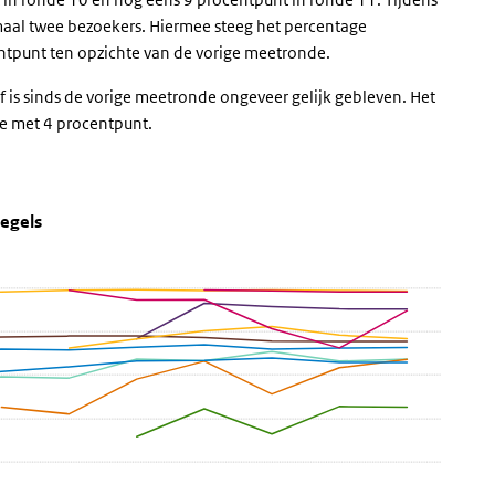
aal twee bezoekers. Hiermee steeg het percentage
ntpunt ten opzichte van de vorige meetronde.
 is sinds de vorige meetronde ongeveer gelijk gebleven. Het
toe met 4 procentpunt.
 (basis) gedragsregels
an de gedragsregels
) gedragsregels' over en ga naar de datatabel
regels