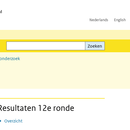
id
Nederlands
English
Zoeken
ink)
Zoeken
sonderzoek
Resultaten 12e ronde
Overzicht