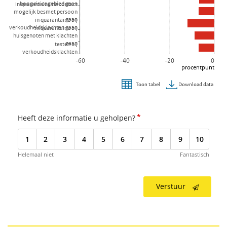
hoog risicogebied gaan
in quarantaine na contact
mogelijk besmet persoon
gaan
in quarantaine bij
verkoudheidsklachten gaan
in quarantaine bij
huisgenoten met klachten
gaan
testen bij
verkoudheidsklachten
-60
-40
-20
0
procentpunt
Download data
Toon tabel
Einde van interactieve grafiek.
*
Heeft deze informatie u geholpen?
1
2
3
4
5
6
7
8
9
10
Helemaal niet
Fantastisch
Verstuur