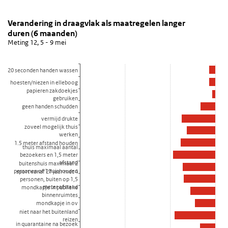
Verandering in draagvlak als maatregelen langer d
Procentuele afname
Sla de grafiek 'Verandering in draagvlak als maatregelen langer d
Verandering in draagvlak als maatregelen langer
duren (6 maanden)
Staaf grafiek met 18 staven.
Meting 12, 5 - 9 mei
Meting 12, 5 - 9 mei
Bekijk als data tabel.
20 seconden handen wassen
De grafiek heeft 1 X-as die categories weergeeft.
hoesten/niezen in elleboog
De grafiek heeft 1 Y-as die procentpunt weergeeft.
papieren zakdoekjes
gebruiken
geen handen schudden
vermijd drukte
zoveel mogelijk thuis
werken
1.5 meter afstand houden
thuis maximaal aantal
bezoekers en 1,5 meter
afstand
buitenshuis maximaal 2
personen of 1 huishouden
sport vanaf 27 jaar met 4
personen, buiten op 1,5
meter afstand
mondkapje in publieke
binnenruimtes
mondkapje in ov
niet naar het buitenland
reizen
in quarantaine na bezoek