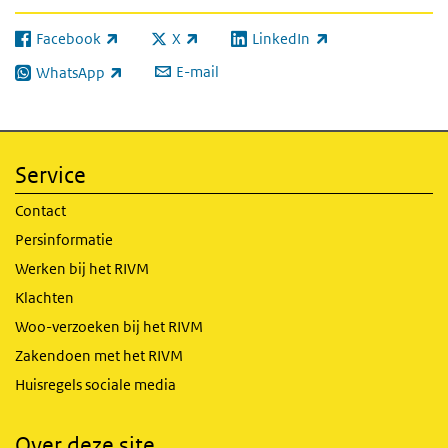
Facebook
X
LinkedIn
(externe link)
(externe link)
(externe link)
E-mail
WhatsApp
(externe link)
Service
Contact
Persinformatie
Werken bij het RIVM
Klachten
Woo-verzoeken bij het RIVM
Zakendoen met het RIVM
Huisregels sociale media
Over deze site