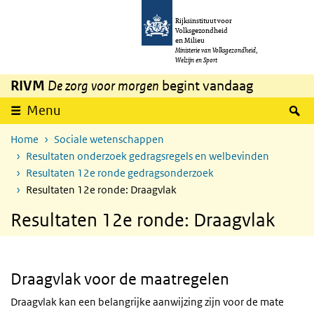
Overslaan en naar de inhoud gaan
Direct naar de hoofdnavigatie
Rijksinstituut voor
Volksgezondheid
en Milieu
Ministerie van Volksgezondheid,
Welzijn en Sport
RIVM
De zorg voor morgen
begint vandaag
Z
Menu
Home
Sociale wetenschappen
Resultaten onderzoek gedragsregels en welbevinden
Resultaten 12e ronde gedragsonderzoek
Resultaten 12e ronde: Draagvlak
Resultaten 12e ronde: Draagvlak
Draagvlak voor de maatregelen
Draagvlak kan een belangrijke aanwijzing zijn voor de mate