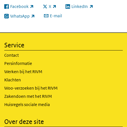
Facebook
X
LinkedIn
(externe link)
(externe link)
(externe link)
E-mail
WhatsApp
(externe link)
Service
Contact
Persinformatie
Werken bij het RIVM
Klachten
Woo-verzoeken bij het RIVM
Zakendoen met het RIVM
Huisregels sociale media
Over deze site