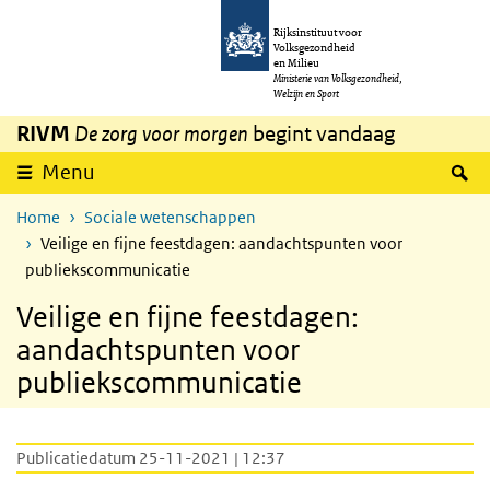
Overslaan en naar de inhoud gaan
Direct naar de hoofdnavigatie
Rijksinstituut voor
Volksgezondheid
en Milieu
Ministerie van Volksgezondheid,
Welzijn en Sport
RIVM
De zorg voor morgen
begint vandaag
Z
Menu
Home
Sociale wetenschappen
Veilige en fijne feestdagen: aandachtspunten voor
publiekscommunicatie
Veilige en fijne feestdagen:
aandachtspunten voor
publiekscommunicatie
Publicatiedatum 25-11-2021 | 12:37