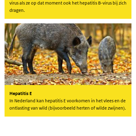
virus als ze op dat moment ook het hepatitis B-virus bij zich
dragen.
Hepatitis E
Hepatitis E
In Nederland kan hepatitis E voorkomen in het vlees en de
ontlasting van wild (bijvoorbeeld herten of wilde zwijnen).