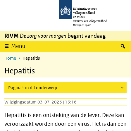
Overslaan en naar de inhoud gaan
Direct naar de hoofdnavigatie
Rijksinstituut voor
Volksgezondheid
en Milieu
Ministerie van Volksgezondheid,
Welzijn en Sport
RIVM
De zorg voor morgen
begint vandaag
Z
Menu
Home
Hepatitis
Hepatitis
Pagina's in dit onderwerp
Wijzigingsdatum 03-07-2026 | 13:16
Hepatitis is een ontsteking van de lever. Deze kan
veroorzaakt worden door een virus. Het is dan een