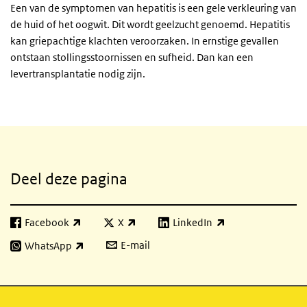
Een van de symptomen van hepatitis is een gele verkleuring van
de huid of het oogwit. Dit wordt geelzucht genoemd. Hepatitis
kan griepachtige klachten veroorzaken. In ernstige gevallen
ontstaan stollingsstoornissen en sufheid. Dan kan een
levertransplantatie nodig zijn.
Gerelateerde inhoud
Deel deze pagina
Facebook
X
LinkedIn
(externe link)
(externe link)
(externe link)
E-mail
WhatsApp
(externe link)