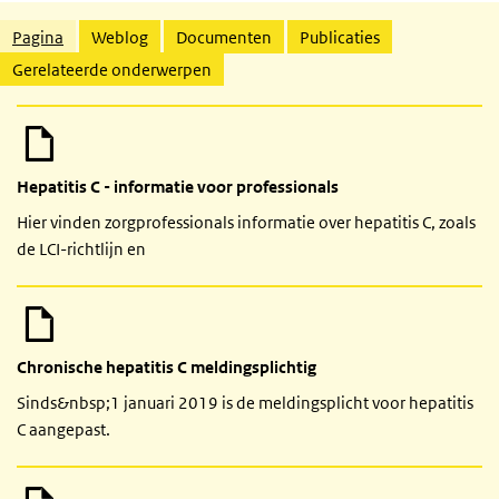
Gerelateerde inhoud
Pagina
Weblog
Documenten
Publicaties
Gerelateerde onderwerpen
Hepatitis C - informatie voor professionals
Hier vinden zorgprofessionals informatie over hepatitis C, zoals
de LCI-richtlijn en
Chronische hepatitis C meldingsplichtig
Sinds&nbsp;1 januari 2019 is de meldingsplicht voor hepatitis
C aangepast.