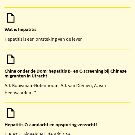
Wat is hepatitis
Hepatitis is een ontsteking van de lever.
China onder de Dom: hepatitis B- en C-screening bij Chinese
migranten in Utrecht
A.J. Bouwman-Notenboom, A.J. van Diemen, A. van
Heerwaarden, C.
Hepatitis C: aandacht en opsporing verzocht!
L. Rust, L. Singels, N.J. de Wit, C.W.