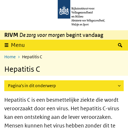
Overslaan en naar de inhoud gaan
Direct naar de hoofdnavigatie
Rijksinstituut voor
Volksgezondheid
en Milieu
Ministerie van Volksgezondheid,
Welzijn en Sport
RIVM
De zorg voor morgen
begint vandaag
Z
Menu
Home
Hepatitis C
Hepatitis C
Pagina's in dit onderwerp
Hepatitis C is een besmettelijke ziekte die wordt
veroorzaakt door een virus. Het hepatitis C-virus
kan een ontsteking aan de lever veroorzaken.
Mensen kunnen het virus hebben zonder dit te