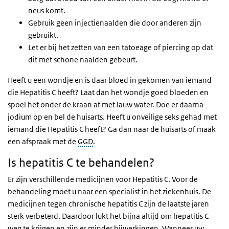
neus komt.
Gebruik geen injectienaalden die door anderen zijn
gebruikt.
Let er bij het zetten van een tatoeage of piercing op dat
dit met schone naalden gebeurt.
Heeft u een wondje en is daar bloed in gekomen van iemand
die Hepatitis C heeft? Laat dan het wondje goed bloeden en
spoel het onder de kraan af met lauw water. Doe er daarna
jodium op en bel de huisarts. Heeft u onveilige seks gehad met
iemand die Hepatitis C heeft? Ga dan naar de huisarts of maak
een afspraak met de
GGD
.
Is hepatitis C te behandelen?
Er zijn verschillende medicijnen voor Hepatitis C. Voor de
behandeling moet u naar een specialist in het ziekenhuis. De
medicijnen tegen chronische hepatitis C zijn de laatste jaren
sterk verbeterd. Daardoor lukt het bijna altijd om hepatitis C
weg te krijgen en zijn er minder bijwerkingen. Wanneer uw