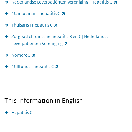
(extern
Nederlandse Leverpatiënten Vereniging | Hepatitis C
(externe link)
Man tot man | hepatitis C
(externe link)
Thuisarts | Hepatitis C
Zorgpad chronische hepatitis B en C | Nederlandse
(externe link)
Leverpatiënten Vereniging
(externe link)
NoMoreC
(externe link)
Mdlfonds | hepatitis C
This information in English
Hepatitis C