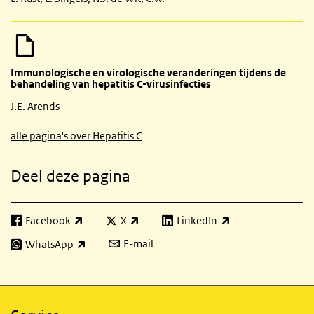
Immunologische en virologische veranderingen tijdens de
behandeling van hepatitis C-virusinfecties
J.E. Arends
alle pagina's over Hepatitis C
Deel deze pagina
Facebook
X
LinkedIn
(externe link)
(externe link)
(externe link)
E-mail
WhatsApp
(externe link)