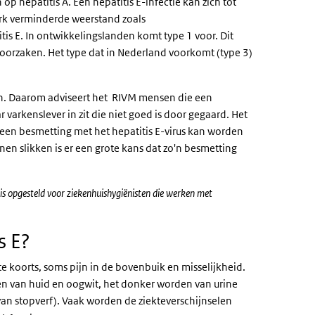
 op hepatitis A. Een hepatitis E-infectie kan zich tot
erk verminderde weerstand zoals
itis E. In ontwikkelingslanden komt type 1 voor. Dit
eroorzaken. Het type dat in Nederland voorkomt (type 3)
zijn. Daarom adviseert het RIVM mensen die een
arkenslever in zit die niet goed is door gegaard. Het
 een besmetting met het hepatitis E-virus kan worden
n slikken is er een grote kans dat zo'n besmetting
is opgesteld voor ziekenhuishygiënisten die werken met
s E?
te koorts, soms pijn in de bovenbuik en misselijkheid.
ren van huid en oogwit, het donker worden van urine
 van stopverf). Vaak worden de ziekteverschijnselen