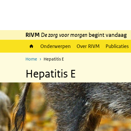
Overslaan en naar de inhoud gaan
Direct naar de hoofdnavigatie
RIVM
De zorg voor morgen
begint vandaag
Onderwerpen
Over RIVM
Publicaties
Home
Hepatitis E
Hepatitis E