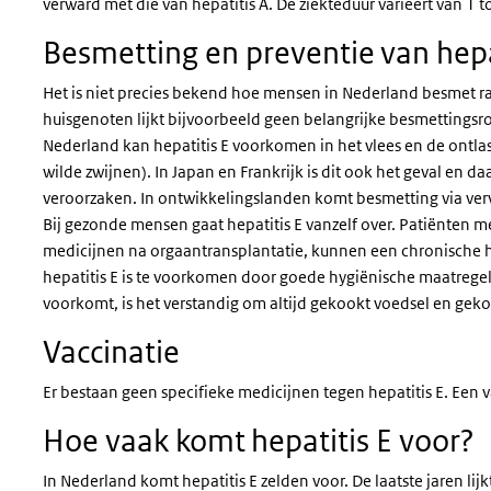
verward met die van hepatitis A. De ziekteduur varieert van 1 t
Besmetting en preventie
van hepa
Het is niet precies bekend hoe mensen in Nederland besmet rak
huisgenoten lijkt bijvoorbeeld geen belangrijke besmettingsroute 
Nederland kan hepatitis E voorkomen in het vlees en de ontlas
wilde zwijnen). In Japan en Frankrijk is dit ook het geval en da
veroorzaken. In ontwikkelingslanden komt besmetting via verv
Bij gezonde mensen gaat hepatitis E vanzelf over. Patiënten 
medicijnen na orgaantransplantatie, kunnen een chronische h
hepatitis E is te voorkomen door goede hygiënische maatregele
voorkomt, is het verstandig om altijd gekookt voedsel en geko
Vaccinatie
Er bestaan geen specifieke medicijnen tegen hepatitis E. Een v
Hoe vaak komt hepatitis E voor?
In Nederland komt hepatitis E zelden voor. De laatste jaren lijk