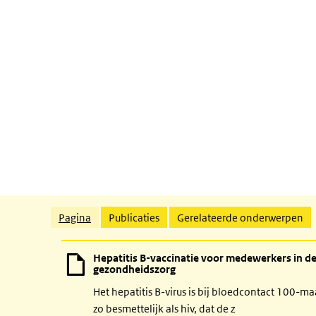
Gerelateerde inhoud
Pagina
Publicaties
Gerelateerde onderwerpen
Hepatitis B-vaccinatie voor medewerkers in d
gezondheidszorg
Het hepatitis B-virus is bij bloedcontact 100-ma
zo besmettelijk als hiv, dat de z