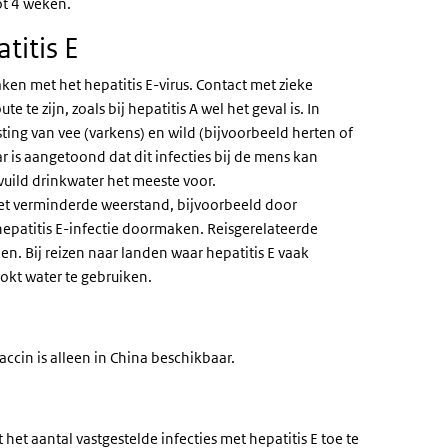
ot 4 weken.
titis E
en met het hepatitis E-virus. Contact met zieke
te zijn, zoals bij hepatitis A wel het geval is. In
ting van vee (varkens) en wild (bijvoorbeeld herten of
ar is aangetoond dat dit infecties bij de mens kan
uild drinkwater het meeste voor.
met verminderde weerstand, bijvoorbeeld door
epatitis E-infectie doormaken. Reisgerelateerde
n. Bij reizen naar landen waar hepatitis E vaak
okt water te gebruiken.
accin is alleen in China beschikbaar.
t het aantal vastgestelde infecties met hepatitis E toe te