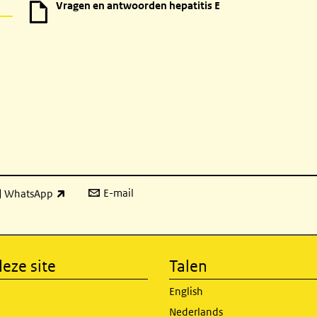
Vragen en antwoorden hepatitis E
E-mail
WhatsApp
xterne link)
eze site
Talen
English
Nederlands