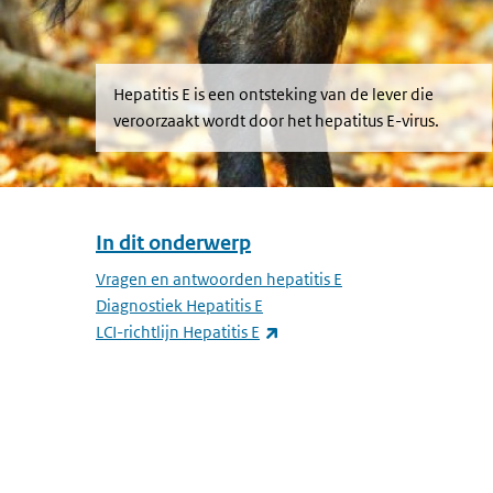
Hepatitis E is een ontsteking van de lever die
veroorzaakt wordt door het hepatitus E-virus.
In dit onderwerp
Overslaan menu In dit onderwerp
Vragen en antwoorden hepatitis E
Diagnostiek Hepatitis E
(externe link)
LCI-richtlijn Hepatitis E