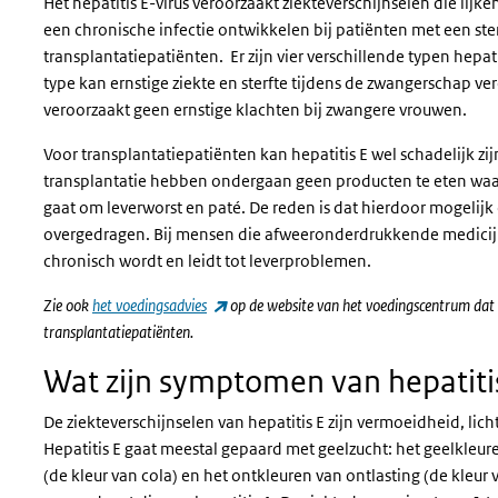
Het hepatitis E-virus veroorzaakt ziekteverschijnselen die lijken
een chronische infectie ontwikkelen bij patiënten met een st
transplantatiepatiënten. Er zijn vier verschillende typen hepat
type kan ernstige ziekte en sterfte tijdens de zwangerschap v
veroorzaakt geen ernstige klachten bij zwangere vrouwen.
Voor transplantatiepatiënten kan hepatitis E wel schadelijk 
transplantatie hebben ondergaan geen producten te eten waar v
gaat om leverworst en paté. De reden is dat hierdoor mogelijk
overgedragen. Bij mensen die afweeronderdrukkende medicijne
chronisch wordt en leidt tot leverproblemen.
(externe link)
Zie ook
het voedingsadvies
op de website van het voedingscentrum dat 
transplantatiepatiënten.
Wat zijn symptomen van hepatiti
De ziekteverschijnselen van hepatitis E zijn vermoeidheid, lich
Hepatitis E gaat meestal gepaard met geelzucht: het geelkleu
(de kleur van cola) en het ontkleuren van ontlasting (de kleur