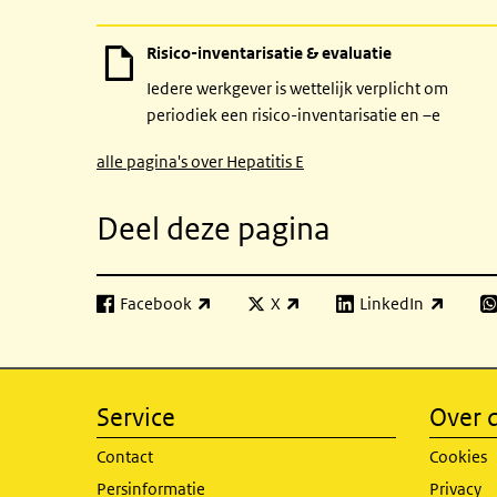
Risico-inventarisatie & evaluatie
Iedere werkgever is wettelijk verplicht om
periodiek een risico-inventarisatie en –e
alle pagina's over Hepatitis E
Deel deze pagina
Facebook
X
LinkedIn
(externe link)
(externe link)
(externe link)
(e
Service
Over d
Contact
Cookies
Persinformatie
Privacy