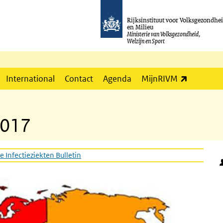
Rijksinstituut voor Volksgezondhe
en Milieu
Ministerie van Volksgezondheid,
Welzijn en Sport
(externe l
International
Contact
Agenda
MijnRIVM
2017
e Infectieziekten Bulletin