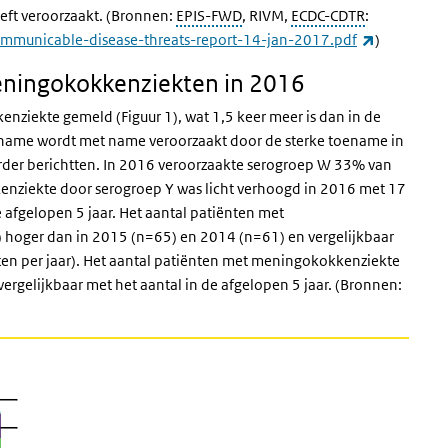
eft veroorzaakt. (Bronnen:
EPIS-FWD
, RIVM,
ECDC-CDTR
:
(externe li
communicable-disease-threats-report-14-jan-2017.pdf
)
eningokokkenziekten in 2016
nziekte gemeld (Figuur 1), wat 1,5 keer meer is dan in de
oename wordt met name veroorzaakt door de sterke toename in
der berichtten. In 2016 veroorzaakte serogroep W 33% van
nziekte door serogroep Y was licht verhoogd in 2016 met 17
 afgelopen 5 jaar. Het aantal patiënten met
hoger dan in 2015 (n=65) en 2014 (n=61) en vergelijkbaar
en per jaar). Het aantal patiënten met meningokokkenziekte
ergelijkbaar met het aantal in de afgelopen 5 jaar. (Bronnen: