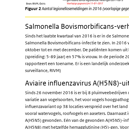
Figuur 2
Aantal legionellosemeldingen in 2016 (voorlopige geg
Salmonella
Bovismorbificans-verh
Sinds het laatste kwartaal van 2016 is er in de Salmone
Salmonella Bovismorbificans-infectie te zien. In 2016
oktober tot en met december. De patiënten komen uit 
(spreiding: 5-89 jaar) en 57% is vrouw. In de periode 2
rapporteert een toename. Er is een landelijk onderzoe
surveillance, RIVM)
Aviaire influenzavirus A(H5N8)-ui
Sinds 26 november 2016 is er bij 8 pluimveebedrijven
variatie aan vogelsoorten, het voor vogels hoogpathog
influenzavariant op 38 locaties verspreid over het land
vooral watervogels, roofvogels en aaseters. Daarnaast is
A(H5N5) gevonden. Eén van de gevonden A(H5N5)-influe
A(H5N8) met hetzelfde hemagglutinine (H5)-gen. Voor