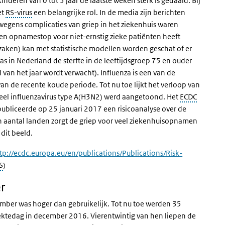
inderen van 0 tot 5 jaar de laatste weken sterk is gedaald. Bij
et
RS-virus
een belangrijke rol. In de media zijn berichten
wegens complicaties van griep in het ziekenhuis waren
n opnamestop voor niet-ernstig zieke patiënten heeft
orzaken) kan met statistische modellen worden geschat of er
s in Nederland de sterfte in de leeftijdsgroep 75 en ouder
d van het jaar wordt verwacht). Influenza is een van de
an de recente koude periode. Tot nu toe lijkt het verloop van
eel influenzavirus type A(H3N2) werd aangetoond. Het
ECDC
publiceerde op 25 januari 2017 een risicoanalyse over de
n aantal landen zorgt de griep voor veel ziekenhuisopnamen
 dit beeld.
tp://ecdc.europa.eu/en/publications/Publications/Risk-
erne link)
S
)
r
cember was hoger dan
gebruikelijk. Tot nu toe werden 35
ektedag in december 2016. Vierentwintig van hen liepen de