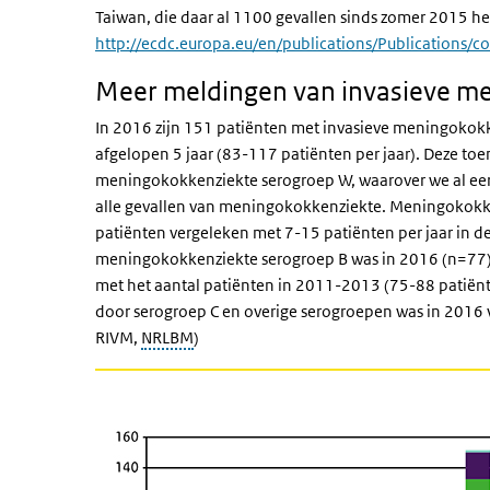
Taiwan, die daar al 1100 gevallen sinds zomer 2015 he
http://ecdc.europa.eu/en/publications/Publications/
Meer meldingen van invasieve m
In 2016 zijn 151 patiënten met invasieve meningokokke
afgelopen 5 jaar (83-117 patiënten per jaar). Deze t
meningokokkenziekte serogroep W, waarover we al eer
alle gevallen van meningokokkenziekte. Meningokokke
patiënten vergeleken met 7-15 patiënten per jaar in de
meningokokkenziekte serogroep B was in 2016 (n=77) 
met het aantal patiënten in 2011-2013 (75-88 patiënt
door serogroep C en overige serogroepen was in 2016 v
RIVM,
NRLBM
)