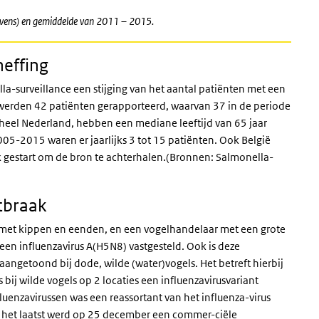
evens) en gemiddelde van 2011 – 2015.
effing
lla-surveillance een stijging van het aantal patiënten met een
 werden 42 patiënten gerapporteerd, waarvan 37 in de periode
heel Nederland, hebben een mediane leeftijd van 65 jaar
005-2015 waren er jaarlijks 3 tot 15 patiënten. Ook België
k gestart om de bron te achterhalen.(Bronnen: Salmonella-
tbraak
 met kippen en eenden, en een vogelhandelaar met een grote
een influenzavirus A(H5N8) vastgesteld. Ook is deze
 aangetoond bij dode, wilde (water)vogels. Het betreft hierbij
 bij wilde vogels op 2 locaties een influenzavirusvariant
nzavirussen was een reassortant van het influenza-virus
 het laatst werd op 25 december een commer-ciële