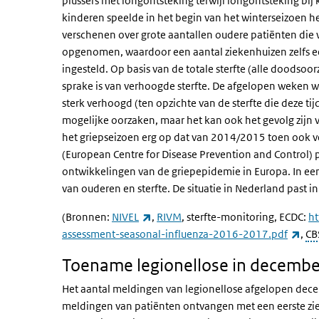
plussers met longontsteking terwijl longontsteking bij k
kinderen speelde in het begin van het winterseizoen h
verschenen over grote aantallen oudere patiënten die 
opgenomen, waardoor een aantal ziekenhuizen zelfs ee
ingesteld. Op basis van de totale sterfte (alle doodso
sprake is van verhoogde sterfte. De afgelopen weken wa
sterk verhoogd (ten opzichte van de sterfte die deze tij
mogelijke oorzaken, maar het kan ook het gevolg zijn v
het griepseizoen erg op dat van 2014/2015 toen ook v
(European Centre for Disease Prevention and Control) 
ontwikkelingen van de griepepidemie in Europa. In ee
van ouderen en sterfte. De situatie in Nederland past in
(externe link)
(Bronnen:
NIVEL
,
RIVM
,
sterfte-monitoring
, ECDC:
ht
(ext
assessment-seasonal-influenza-2016-2017.pdf
,
CB
Toename legionellose in decembe
Het aantal meldingen van legionellose afgelopen de
meldingen van patiënten ontvangen met een eerste zi