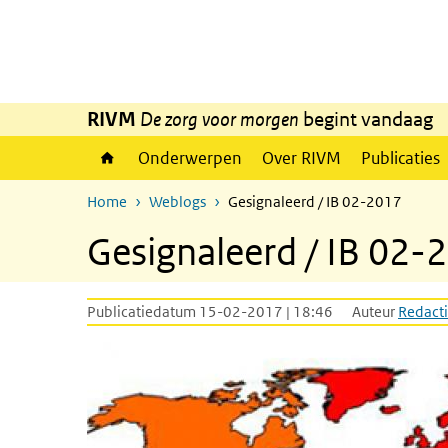
Overslaan en naar de inhoud gaan
Direct naar de hoofdnavigatie
RIVM
De zorg voor morgen
begint vandaag
Onderwerpen
Over RIVM
Publicaties
Home
Weblogs
Gesignaleerd / IB 02-2017
Gesignaleerd / IB 02-
Publicatiedatum 15-02-2017 | 18:46
Auteur
Redacti