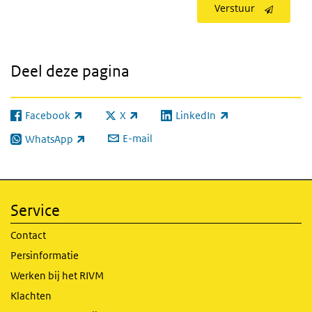
Verstuur
Deel deze pagina
Facebook
X
LinkedIn
(externe link)
(externe link)
(externe link)
E-mail
WhatsApp
(externe link)
Service
Contact
Persinformatie
Werken bij het RIVM
Klachten