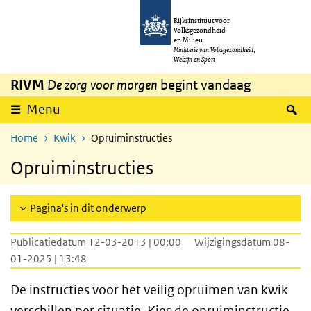
Overslaan en naar de inhoud gaan
Direct naar de hoofdnavigatie
Rijksinstituut voor
Volksgezondheid
en Milieu
Ministerie van Volksgezondheid,
Welzijn en Sport
RIVM
De zorg voor morgen
begint vandaag
Z
Menu
Home
Kwik
Opruiminstructies
Opruiminstructies
Pagina's in dit onderwerp
Publicatiedatum 12-03-2013 | 00:00
Wijzigingsdatum 08-
01-2025 | 13:48
De instructies voor het veilig opruimen van kwik
verschillen per situatie. Kies de opruiminstructie