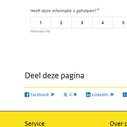
*
Heeft deze informatie u geholpen?
1
2
3
4
5
Helemaal niet
Deel deze pagina
Facebook
X
LinkedIn
(externe link)
(externe link)
(externe link)
(e
Service
Over d