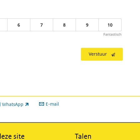
6
7
8
9
10
Fantastisch
Verstuur
E-mail
WhatsApp
xterne link)
eze site
Talen