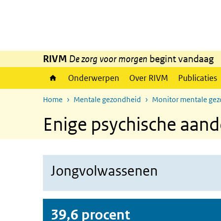
Overslaan en naar de inhoud gaan
Direct naar de hoofdnavigatie
RIVM
De zorg voor morgen
begint vandaag
Onderwerpen
Over RIVM
Publicaties
Home
Mentale gezondheid
Monitor mentale ge
Enige psychische aan
Jongvolwassenen
39,6 procent