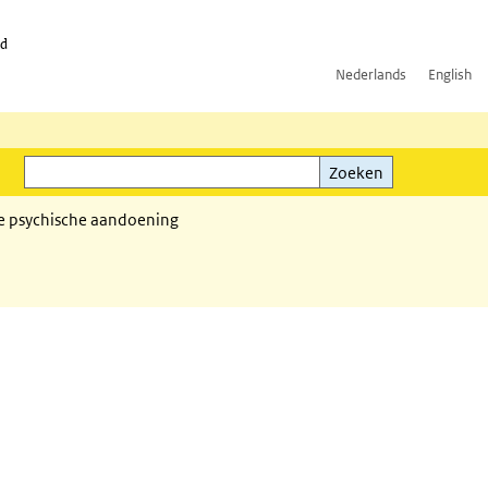
id
Nederlands
English
Zoeken
ink)
Zoeken
e psychische aandoening